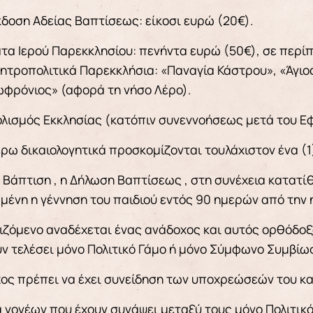
έκδοση Αδείας Βαπτίσεως: είκοσι ευρώ (20€).
τα Ιερού Παρεκκλησίου: πενήντα ευρώ (50€), σε περίπ
ητροπολιτικά Παρεκκλήσια: «Παναγία Κάστρου», «Άγιος
ωφρόνιος» (αφορά τη νήσο Λέρο).
ολισμός Εκκλησίας (κατόπιν συνεννοήσεως μετά του Ε
ρω δικαιολογητικά προσκομίζονται τουλάχιστον ένα (1
 Βάπτιση , η Δήλωση Βαπτίσεως , στη συνέχεια κατατίθ
μένη η γέννηση του παιδιού εντός 90 ημερών από την 
ιζόμενο αναδέχεται ένας ανάδοχος και αυτός ορθόδοξος
υν τελέσει μόνο Πολιτικό Γάμο ή μόνο Σύμφωνο Συμβίω
ος πρέπει να έχει συνείδηση των υποχρεώσεών του και 
ά γονέων που έχουν συνάψει μεταξύ τους μόνο Πολιτι