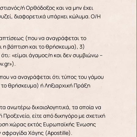
ιστιανός/ή Ορθόδοξος και να μην έχει
συζεί, διαφορετικά υπάρχει κώλυμα. Ο/Η
Βαπτίσεως (που να αναγράφεται το
 η βάπτιση και το θρήσκευμα), 3)
ότι: «είμαι άγαμος/η και δεν συμβιώνω –
.gr»).
που να αναγράφεται ότι τύπος του γάμου
 το θρήσκευμα) ή Ληξιαρχική Πράξη
τα ανωτέρω δικαιολογητικά, τα οποία να
 Προξενείο, είτε από δικηγόρο με σχετική
τωση χώρας εκτός Ευρωπαϊκής Ένωσης
 σφραγίδα Χάγης (Apostille).