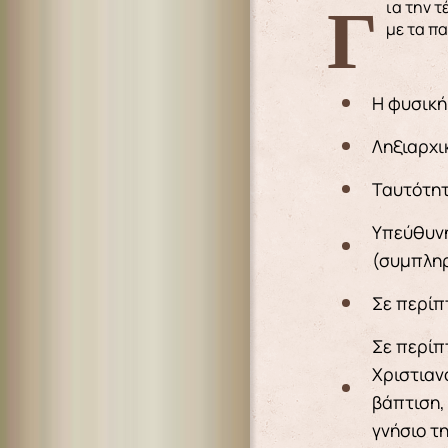
Για την τέλεση του Ιερού Μυστηρίου του Βαπτίσματος απαιτείται η έκδοση ΑΔΕΙΑΣ ΒΑΠΤΙΣΕΩΣ από την Ιερά Μητρόπολη,
με τα π
Η φυσική
Ληξιαρχι
Ταυτότητ
Υπεύθυνη
(συμπληρ
Σε περίπ
Σε περίπτ
Χριστιαν
βάπτιση,
γνήσιο τ