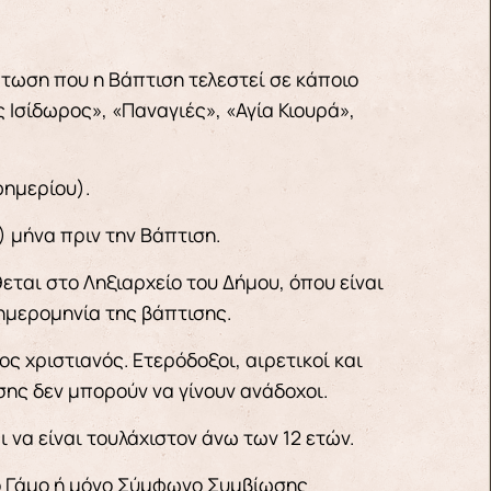
τωση που η Βάπτιση τελεστεί σε κάποιο
 Ισίδωρος», «Παναγιές», «Αγία Κιουρά»,
φημερίου).
) μήνα πριν την Βάπτιση.
εται στο Ληξιαρχείο του Δήμου, όπου είναι
ημερομηνία της βάπτισης.
 χριστιανός. Ετερόδοξοι, αιρετικοί και
σης δεν μπορούν να γίνουν ανάδοχοι.
να είναι τουλάχιστον άνω των 12 ετών.
κό Γάμο ή μόνο Σύμφωνο Συμβίωσης