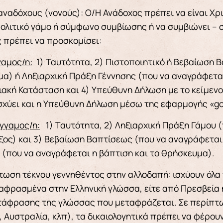
 αναδόχους (νονούς): Ο/Η Ανάδοχος πρέπει να είναι Χρ
πολιτικό γάμο ή σύμφωνο συμβίωσης ή να συμβιώνει – 
 πρέπει να προσκομίσει:
γαμος/η:
1) Ταυτότητα, 2) Πιστοποιητικό ή Βεβαίωση 
α) ή Ληξιαρχική Πράξη Γέννησης (που να αναγράφεται
ιακή Κατάσταση και 4) Υπεύθυνη Δήλωση με το κείμενο 
σχύει και η Υπεύθυνη Δήλωση μέσω της εφαρμογής «gov
γγαμος/η:
1) Ταυτότητα, 2) Ληξιαρχική Πράξη Γάμου (
ος) και 3) Βεβαίωση Βαπτίσεως (που να αναγράφεται
 (που να αναγράφεται η βάπτιση και το θρήσκευμα).
τωση τέκνου γεννηθέντος στην αλλοδαπή: ισχύουν όλα 
ταφρασμένα στην Ελληνική γλώσσα, είτε από Πρεσβεία ή
τάφρασης της γλώσσας που μεταφράζεται. Σε περίπ
, Αυστραλία, κλπ), τα δικαιολογητικά πρέπει να φέρουν