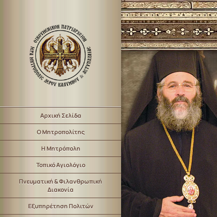
Αρχική Σελίδα
Ο Μητροπολίτης
Η Μητρόπολη
Τοπικό Αγιολόγιο
Πνευματική & Φιλανθρωπική
Διακονία
Εξυπηρέτηση Πολιτών