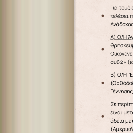
Για τους
τελέσει 
Ανάδοχος
Α) Ο/Η Ά
θρήσκευμ
Οικογενε
συζώ» (ι
Β) Ο/Η Έ
(Ορθόδοξ
Γέννησης
Σε περίπ
είναι με
άδεια με
(Αμερική