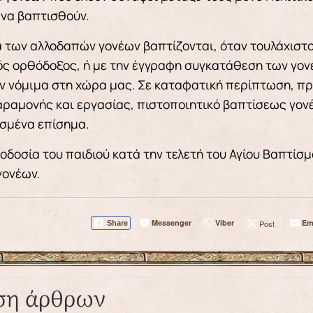
να βαπτισθούν.
ά των αλλοδαπών γονέων βαπτίζονται, όταν τουλάχιστον
ός ορθόδοξος, ή με την έγγραφη συγκατάθεση των γονέ
ν νόμιμα στη χώρα μας. Σε καταφατική περίπτωση, πρ
αραμονής και εργασίας, πιστοποιητικό βαπτίσεως γον
σμένα επίσημα.
οδοσία του παιδιού κατά την τελετή του Αγίου Βαπτίσ
γονέων.
Messenger
Viber
Em
Post
Share
ση άρθρων