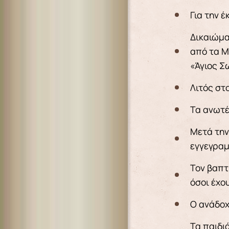
Για την 
Δικαιώμα
από τα Μ
«Άγιος Σ
Λιτός στ
Τα ανωτέ
Μετά την
εγγεγραμ
Τον βαπτ
όσοι έχο
Ο ανάδοχ
Τα παιδι