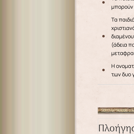
μπορούν 
Τα παιδι
χριστιαν
διαμένου
(άδεια π
μεταφρα
Η ονοματ
των δυο 
Πλοήγη