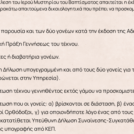
αρακάτω απαιτούμενα δικαιολογητικά που πρέπει να προσκομί
 παρουσία και των δύο γονέων κατά την έκδοση της Αδ
κή Πράξη Γεννήσεως του τέκνου.
ες ή διαβατήρια γονέων.
 Δήλωση υπογεγραμμένη και από τους δύο γονείς για τ
ώνεται στην Υπηρεσία).
τωση τέκνου γεννηθέντος εκτός γάμου να προσκομιστ
ωση που οι γονείς: α) βρίσκονται σε διάσταση, β) ένας 
οί Ορθόδοξοι, γ) για οποιονδήποτε λόγο ένας από τους
 κατατίθεται Υπεύθυνη Δήλωση Συναίνεσης-Συγκατάθε
ης υπογραφής από ΚΕΠ.