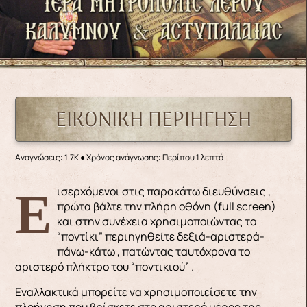
ΕΙΚΟΝΙΚΗ ΠΕΡΙΗΓΗΣΗ
Αναγνώσεις: 1.7K
● Χρόνος ανάγνωσης: Περίπου 1 λεπτό
Εισερχόμενοι στις παρακάτω διευθύνσεις ,
πρώτα βάλτε την πλήρη οθόνη (full screen)
και στην συνέχεια χρησιμοποιώντας το
“ποντίκι” περιηγηθείτε δεξιά-αριστερά-
πάνω-κάτω , πατώντας ταυτόχρονα το
αριστερό πλήκτρο του “ποντικιού” .
Εναλλακτικά μπορείτε να χρησιμοποιείσετε την
πλοήγηση που βρίσκετε στο αριστερό μέρος της