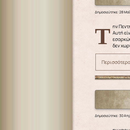
Δημοσιεύτηκε: 28 Μα
Την Πεντηκοστή εορτάζουμε και την επιδημία του Πνεύματος, και «προθεσμίαν επαγγελίας, και ελπίδος συμπλήρωσιν».
Αυτή εί
εσαρκώθ
δεν χωρ
Περισσότερα.
Δημοσιεύτηκε: 30 Απρ