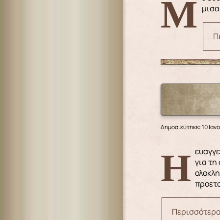
Με δύο μεγάλες πνευματικές και κοινωνικές μάστιγες ασχολείται το σημερινό Ευαγγέλιο : η πρώτη είναι η
μισα
Π
Δημοσιεύτηκε: 10 Ιαν
Η ευαγγελική περικοπή, η οποία ακούσαμε, εντάσσεται στο εορταστικό κλίμα των Θεοφανίων. Όταν ο Χριστός έμαθε
για τη
ολοκλη
προετο
Περισσότερα.