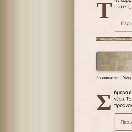
Την χαρμόσυνη περίοδο μεταξύ του Πάσχα και της Πεντηκοστής, η αγία Εκκλησία μας κατηχεί στα μεγάλα μυστήρια της
Πίστης,
Περι
Δημοσιεύτηκε: 19 Μα
Σήμερα είναι η τετάρτη Κυριακή των Νηστειών. Ο ευαγγελιστής Μάρκος παρουσιάζει ένα περιστατικό θεραπείας ενός
νέου. Τ
προαναγ
Περι