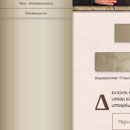
Νέα – Ανακοινώσεις
Επικοινωνία
Δημοσιεύτηκε: 17 Ιου
Δεν είναι κακό να ζητάει ο άνθρωπος άνεση και πληρότητα στην ζωή του. Υλικά και πνευματικά αγαθά. Αλλά αυτό που
ισχύει ε
υποχρέωσ
Περισ