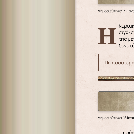
Δημοσιεύτηκε: 22 Ιαν
Η Κυριακή του Ζακχαίου, αγαπητοί αδελφοί, είναι θύρα και πρόλογος· είναι το κατώφλι από το οποίο εισερχόμαστε
σιγά-σ
της με
δυνατό
Περισσότερα.
Δημοσιεύτηκε: 15 Ιαν