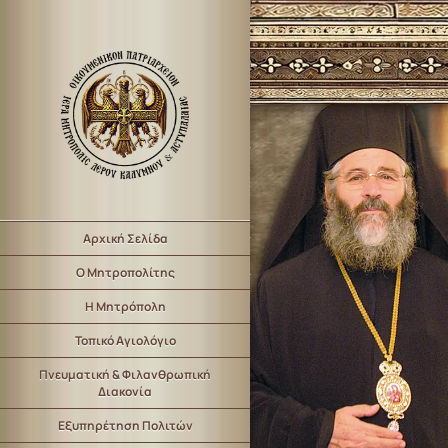
Αρχική Σελίδα
Ο Μητροπολίτης
Η Μητρόπολη
Τοπικό Αγιολόγιο
Πνευματική & Φιλανθρωπική
Διακονία
Εξυπηρέτηση Πολιτών