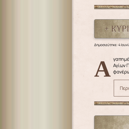
+ ΚΥΡ
Δημοσιεύτηκε: 4 Ιουν
Αγαπημένοι μου αδελφοί, Μία Κυριακή μετά την Αγία Πεντηκοστή η Εκκλησία μάς καλεί να εορτάσουμε τη Σύναξη των
Αγίων Π
φανέρω
Περι