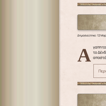
Δημοσιεύτηκε: 12 Μα
Αγαπητοί αδελφοί, Η Αγία και Μεγάλη Τεσσαρακοστή άρχισε με μία τραγωδία, την πτώση των Πρωτοπλάστων γύρω από
το Δέν
αποστά
Περι