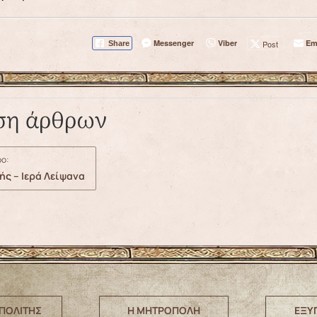
Messenger
Viber
Em
Post
Share
ση άρθρων
ο:
ής – Ιερά Λείψανα
ΠΟΛΙΤΗΣ
Η ΜΗΤΡΟΠΟΛΗ
ΕΞΥ