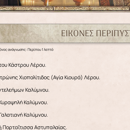
ΕΙΚΌΝΕΣ ΠΕΡΊΠΥΣ
όνος ανάγνωσης: Περίπου 1 λεπτό
του Κάστρου Λέρου.
τρώνης Χιοπολίτιδος (Αγία Κιουρά) Λέρου.
ντελεήμων Καλύμνου.
Κυραψηλή Καλύμνου.
Γαλατιανή Καλύμνου.
ἡ Πορταΐτισσα Αστυπαλαίας.