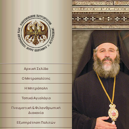
Αρχική Σελίδα
Ο Μητροπολίτης
Η Μητρόπολη
Τοπικό Αγιολόγιο
Πνευματική & Φιλανθρωπική
Διακονία
Εξυπηρέτηση Πολιτών