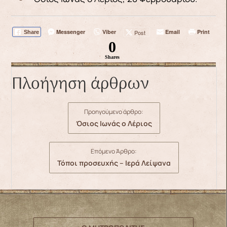
Messenger
Viber
Email
Print
Post
Share
0
Shares
Πλοήγηση άρθρων
Προηγούμενο άρθρο:
Όσιος Ιωνάς ο Λέριος
Επόμενο Άρθρο:
Τόποι προσευχής – Ιερά Λείψανα