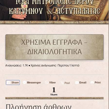
ΧΡΗΣΙΜΑ ΕΓΓΡΑΦΑ –
ΔΙΚΑΙΟΛΟΓΗΤΙΚΑ
Αναγνώσεις: 1.7K
● Χρόνος ανάγνωσης: Περίπου 1 λεπτό
Messenger
Viber
Email
Print
Post
Share
1
Shares
Πλοήγηση άρθρων