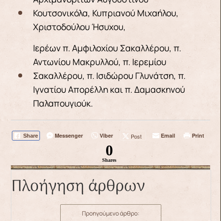
Κουτσονικόλα, Κυπριανού Μιχαήλου,
Χριστοδούλου Ήσυχου,
Ιερέων π. Αμφιλοχίου Σακαλλέρου, π.
Αντωνίου Μακρυλλού, π. Ιερεμίου
Σακαλλέρου, π. Ισιδώρου Γλυνάτση, π.
Ιγνατίου Απορέλλη και π. Δαμασκηνού
Παλαπουγιούκ.
Messenger
Viber
Email
Print
Post
Share
0
Shares
Πλοήγηση άρθρων
Προηγούμενο άρθρο: