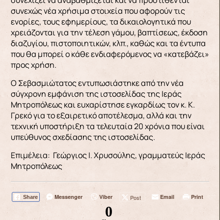
συνεχώς νέα χρήσιμα στοιχεία που αφορούν τις
ενορίες, τους εφημερίους, τα δικαιολογητικά που
χρειάζονται για την τέλεση γάμου, βαπτίσεως, έκδοση
διαζυγίου, πιστοποιητικών, κλπ., καθώς και τα έντυπα
που θα μπορεί ο κάθε ενδιαφερόμενος να «κατεβάζει»
προς χρήση.
Ο Σεβασμιώτατος εντυπωσιάστηκε από την νέα
σύγχρονη εμφάνιση της ιστοσελίδας της Ιεράς
Μητροπόλεως και ευχαρίστησε εγκαρδίως τον κ. Κ.
Γρεκό για το εξαιρετικό αποτέλεσμα, αλλά και την
τεχνική υποστήριξη τα τελευταία 20 χρόνια που είναι
υπεύθυνος σχεδίασης της ιστοσελίδας.
Επιμέλεια: Γεώργιος Ι. Χρυσούλης, γραμματεύς Ιεράς
Μητροπόλεως
Messenger
Viber
Email
Print
Post
Share
0