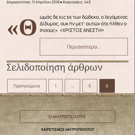
Δημοσιεύτηκε: 11 Απριλίου 2018
●
Αναγνώσεις: 443
«Θωμάς δε εις εκ των δώδεκα, ο λεγόμενος
Δίδυμος, ουκ ήν μετʼ αυτών ότε ήλθεν ο
Ιησούς» «ΧΡΙΣΤΟΣ ΑΝΕΣΤΗ»
Περισσότερα...
Σελιδοποίηση άρθρων
Προηγούμενα
1
…
5
6
Ο ΜΗΤΡΟΠΟΛΙΤΗΣ
ΧΑΙΡΕΤΙΣΜΟΣ ΜΗΤΡΟΠΟΛΙΤΟΥ