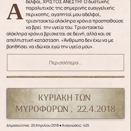
Αδελφοί, ΧΡΙΣΤΟΣ ΑΝΕΣΤΗ! Ο δυστυχής
παραλυτικός της σημερινής ευαγγελικής
περικοπής, αγαπητοί μου αδελφοί,
τριανταοκτώ ολόκληρα χρόνια προσπαθούσε
να βρεί την υγεία του. Τριανταοκτώ
ολόκληρα χρόνια βρίσκεται σε δεινή, αλλά και σε
απελπιστική κατάσταση. «Άνθρωπο δεν έχω να με
βοηθήσει να ιδώ και εγώ την υγεία μου».
Περισσότερα...
ΚΥΡΙΑΚΗ ΤΩΝ
ΜΥΡΟΦΟΡΩΝ , 22.4.2018
Δημοσιεύτηκε: 20 Απριλίου 2018
●
Αναγνώσεις: 425