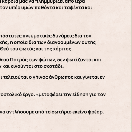
 καρδιά μας να πλημμυρίζει από ιερά
τον υπέρ υμών παθόντα και ταφέντα και
νυπόστατες πνευματικές δυνάμεις δια τον
χής, η οποία δια των διανοουμένων αυτής
 Θεό του φωτός και της χάριτος.
 Θεού Πατρός των φώτων, δεν φωτίζονται και
 και κινούνται στο σκοτάδι.
 τελειούται ο γήινος άνθρωπος και γίνεται εν
οστολικό έργο: «μεταφέρει την είδηση για τον
α να αντλήσουμε από το σωτήριο εκείνο φρέαρ,