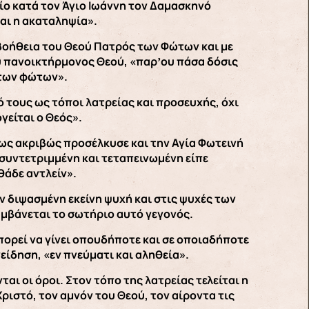
είο κατά τον Άγιο Ιωάννη τον Δαμασκηνό
και η ακαταληψία».
 βοήθεια του Θεού Πατρός των Φώτων και με
ου πανοικτήρμονος Θεού, «παρʼου πάσα δόσις
 των φώτων».
μό τους ως τόποι λατρείας και προσευχής, όχι
γείται ο Θεός».
πως ακριβώς προσέλκυσε και την Αγία Φωτεινή
 συντετριμμένη και τεταπεινωμένη είπε
θάδε αντλείν».
ν διψασμένη εκείνη ψυχή και στις ψυχές των
αμβάνεται το σωτήριο αυτό γεγονός.
πορεί να γίνει οπουδήποτε και σε οποιαδήποτε
νείδηση, «εν πνεύματι και αληθεία».
αι οι όροι. Στον τόπο της λατρείας τελείται η
ριστό, τον αμνόν του Θεού, τον αίροντα τις