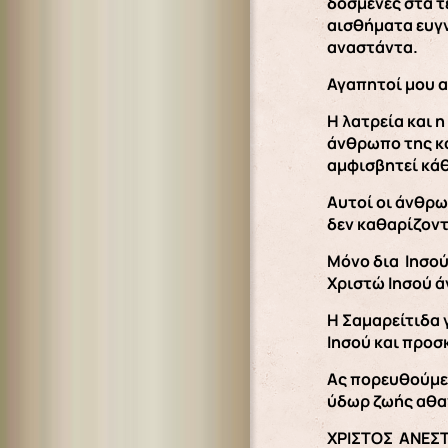
δοσμένες στα τ
αισθήματα ευγν
αναστάντα.
Αγαπητοί μου α
Η λατρεία και 
άνθρωπο της κά
αμφισβητεί κάθ
Αυτοί οι άνθρω
δεν καθαρίζοντ
Μόνο δια Ιησού
Χριστώ Ιησού άγ
Η Σαμαρείτιδα 
Ιησού και προσ
Ας πορευθούμε 
ύδωρ ζωής αθαν
ΧΡΙΣΤΟΣ ΑΝΕΣΤ