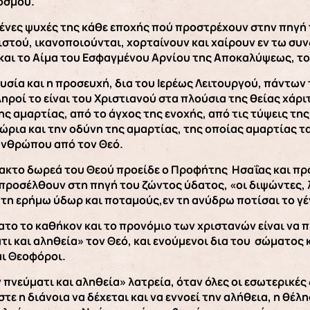
όσμου.
ένες ψυχές της κάθε εποχής πού προστρέχουν στην πηγή 
στού, ικανοποιούνται, χορταίνουν και χαίρουν εν τω συ
και το Αίμα του Εσφαγμένου Αρνίου της Αποκαλύψεως, το
υσία και η προσευχή, δια του Ιερέως Λειτουργού, πάντων
ληροί το είναι του Χριστιανού στα πλούσια της θείας χάρι
ης αμαρτίας, από το άγχος της ενοχής, από τις τύψεις τη
ώρια και την οδύνη της αμαρτίας, της οποίας αμαρτίας τα
ανθρώπου από τον Θεό.
ακτο δωρεά του Θεού προείδε ο Προφήτης Ησαΐας και πρ
ροσέλθουν στη πηγή του ζώντος ύδατος, «οι διψώντες, λ
 τη ερήμω ύδωρ και ποταμούς,εν τη ανύδρω ποτίσαι το γέ
ατο το καθήκον και το προνόμιο των χριστανών είναι να 
ατι και αληθεία» τον Θεό, και ενούμενοι δια του σώματος 
ι Θεοφόροι.
εν πνεύματι και αληθεία» λατρεία, όταν όλες οι εσωτερικέ
τε η διάνοια να δέχεται και να εννοεί την αλήθεια, η θέλ