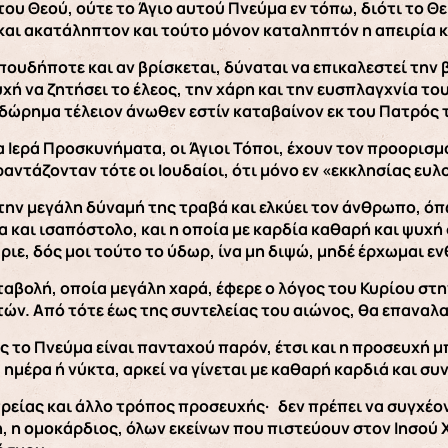
ου Θεού, ούτε το Άγιο αυτού Πνεύμα εν τόπω, διότι το Θ
 και ακατάληπτον και τούτο μόνον καταληπτόν η απειρία 
πουδήποτε και αν βρίσκεται, δύναται να επικαλεστεί την
χή να ζητήσει το έλεος, την χάρη και την ευσπλαγχνία τ
 δώρημα τέλειον άνωθεν εστίν καταβαίνoν εκ του Πατρός
τα Ιερά Προσκυνήματα, οι Άγιοι Τόποι, έχουν τον προορισ
αντάζονταν τότε οι Ιουδαίοι, ότι μόνο εν «εκκλησίας ευλο
την μεγάλη δύναμή της τραβά και ελκύει τον άνθρωπο, ό
α και ισαπόστολο, και η οποία με καρδία καθαρή και ψυχή
ριε, δός μοι τούτο το ύδωρ, ίνα μη διψώ, μηδέ έρχωμαι εν
ταβολή, οποία μεγάλη χαρά, έφερε ο λόγος του Κυρίου στη
ών. Από τότε έως της συντελείας του αιώνος, θα επαναλ
 το Πνεύμα είναι πανταχού παρόν, έτσι και η προσευχή μ
 ημέρα ή νύκτα, αρκεί να γίνεται με καθαρή καρδιά και συ
ρείας και άλλο τρόπος προσευχής· δεν πρέπει να συγχέοντ
, η ομοκάρδιος, όλων εκείνων που πιστεύουν στον Ιησού Χ