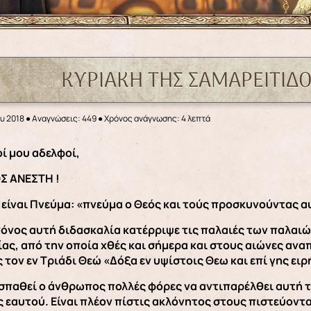
ΚΥΡΙΑΚΗ ΤΗΣ ΣΑΜΑΡΕΙΤΙΔΟΣ
υ 2018
●
Αναγνώσεις: 449
● Χρόνος ανάγνωσης: 4 λεπτά
οί μου αδελφοί,
Σ ΑΝΕΣΤΗ !
 είναι Πνεύμα: «πνεύμα ο Θεός και τούς προσκυνούντας αυ
γόνος αυτή διδασκαλία κατέρριψε τις παλαιές των παλαιώ
ας, από την οποία χθές και σήμερα και στους αιώνες ανα
 τον εν Τριάδι Θεώ «Δόξα εν υψίστοις Θεω και επί γης ειρ
σπαθεί ο άνθρωπος πολλές φόρες να αντιπαρέλθει αυτή τ
ς εαυτού. Είναι πλέον πίστις ακλόνητος στους πιστεύοντας