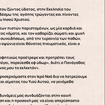
του ζώντος ύδατος, στην Εκκλησία του
νδέσμω της αγάπης τρώγοντες και πίνοντες
υ Ιησού Χριστού.
 των πιστών παρισταμένων, ως μία καρδιά και
τος νάματα, και τον καθαρίζει σώματι και ψυχή
ς συνειδήσεως, από την τυραννία των παθών,
 οψώνια είναι θάνατος πνευματικός, είναι ο
οφητικώς προέτρεψε και προτρέπει τους
έγει, πορεύεσθε εφ ύδωρ», διότι ο Πανάγαθος
νος μου το εκλεκτόν».
προσερχόμαστε στον Ιερό Ναό δια να λατρεύουμε
και αίματος του Υιού Αυτού, να γενόμεθα
ς δυνάμεις μας συνδυάζονται στην κοινή
ηση και η προσοχή μας να είναι απερίσπαστα