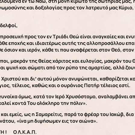
ελούμενα εν τω Ναώ, στη μόνη κιβωτό της σωτηρίας μας, η
ωμοσύνης και δοξολογίας προς τον λατρευτό μας Κύριο, 
δελφοί,
η προσευχή προς τον εν Τριάδι Θεώ είναι αναγκαίες και ε
θε εποχής και ιδιαιτέρως αυτής της αλλοπροσάλλου επο
ε όσιον και ιερόν, κάθε τι που αναφέρεται στον Θεό, στον
ποι, μακράν της θείας χάριτος και ευλογίας, μακράν του
αι ψυχή και σώματι από τον ρύπο της αμαρτίας, αλλά ζουν
 Χριστού και διʼ αυτού μόνον ανυψώνεται, καθαρίζεται και
ιος, τέλειος, καθώς και ο ουράνιος Πατήρ τέλειος εστί.
γυναίκα όμως, κατά τον Ιερό Χρυσόστομο, αναλαμβάνει απ
καλεί κοντά Του ολόκληρο την πόλιν».
και εμείς, ως η Σαμαρείτις, παρά το φρέαρ του Ιακώβ, δι
άτου, «ίνα μη διψήσωμεν εις τον αιώνα».
Η ! Ο Λ.Κ.Α.Π.