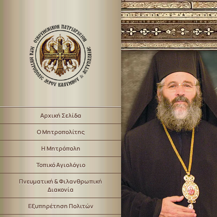
Αρχική Σελίδα
Ο Μητροπολίτης
Η Μητρόπολη
Τοπικό Αγιολόγιο
Πνευματική & Φιλανθρωπική
Διακονία
Εξυπηρέτηση Πολιτών