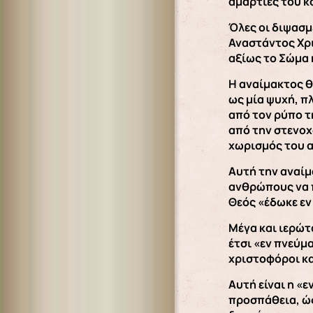
αμαρτίες του κ
Όλες οι διψασμ
Αναστάντος Χρι
αξίως το Σώμα 
Η αναίμακτος θ
ως μία ψυχή, π
από τον ρύπο τ
από την στενοχ
χωρισμός του 
Αυτή την αναίμ
ανθρώπους να π
Θεός «έδωκε εν
Μέγα και ιερώτ
έτσι «εν πνεύμ
χριστοφόροι κα
Αυτή είναι η «
προσπάθεια, ώσ