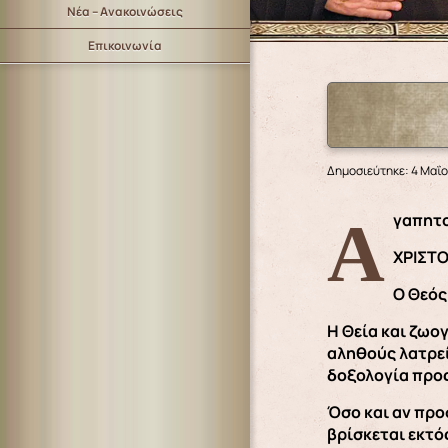
Νέα – Ανακοινώσεις
Επικοινωνία
Δημοσιεύτηκε: 4 Μαΐο
Αγαπητ
ΧΡΙΣΤΟ
Ο Θεός
Η Θεία και ζωο
αληθούς λατρεί
δοξολογία προς
Όσο και αν προ
βρίσκεται εκτό