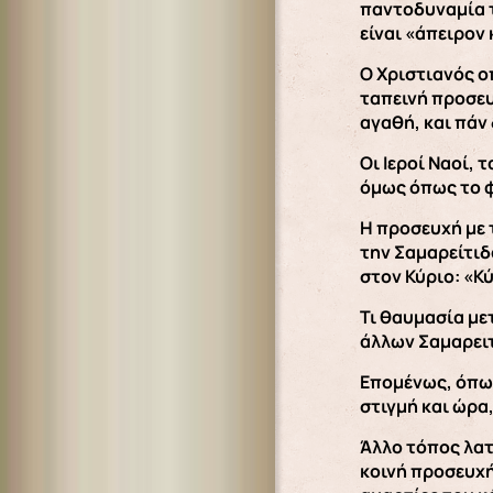
παντοδυναμία τ
είναι «άπειρον
Ο Χριστιανός ο
ταπεινή προσευ
αγαθή, και πάν
Οι Ιεροί Ναοί, 
όμως όπως το φ
Η προσευχή με 
την Σαμαρείτιδ
στον Κύριο: «Κύ
Τι θαυμασία με
άλλων Σαμαρειτ
Επομένως, όπως
στιγμή και ώρα,
Άλλο τόπος λατ
κοινή προσευχή