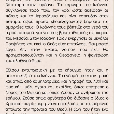
βάπτισμα στον Ιορδάνη. Το κήρυγμα του Ιωάννου
συγκλόνισε τόσο πολύ τον λαό, ώστε άδειαζαν οι
πόλεις και τα Ιεροσόλυμα και όλοι έσπευδαν στον
ποταμό, αφού πρώτα εξομολογούνταν δημόσια τις
αμαρτίες τους. Ο Ιωάννης τους βάπτιζε στα νερά του
ιερού ποταμού, για να τους βρει καθαρούς ο ερχομός
του Μεσσία. Στον Ιορδάνη είχαν ενεργήσει οι μεγάλοι
Προφήτες και εκεί ο Θεός είχε επιτελέσει θαυμαστά
έργα. Δεν ήταν τυχαίο, λοιπόν, που εκεί θα
πραγματοποιούνταν και η Θεοφάνεια, η φανέρωση
του αληθινού Θεού.
Εξίσου εντυπωσιακή με το κήρυγμα ήταν και η
ασκητική ζωή του Ιωάννου. Το ένδυμά του ήταν τραχύ
και απλό, από καμηλότριχες, και η τροφή του λιτή και
φυσική: μέλι άγριο και ακρίδες, όπως επέτρεπε ο
Νόμος του Μωυσή και όπως ζούσαν οι άνθρωποι της
ερήμου. Ζούσε όπως αργότερα θα δίδασκε ο ίδιος ο
Χριστός: χωρίς μέριμνα για τα υλικά, εμπιστευόμενος
απόλυτα την πρόνοια του Θεού. Η ζωή του ήταν ένα