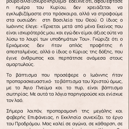
βουβό αλλά ισχυρό κήρυγμα· έδειχνε ότι, αφού έφτασε
η ημέρα του Κυρίου, δεν χρειάζεται να
εγκλωβιζόμαστε στα πρόσκαιρα, αλλά να στραφούμε
στα ουσιώδη: στη Βασιλεία του Θεού. Ο ίδιος ο
Ιωάννης έλεγε: «Έρχεται μετά από μένα Εκείνος που
είναι ισχυρότερός μου, και εγώ δεν είμαι άξιος ούτε να
λύσω το λουρί των υποδημάτων Του». Γνώριζε ότι ο
Ερχόμενος δεν ήταν απλός προφήτης ή
απεσταλμένος, αλλά ο ίδιος ο Κύριος της δόξης, που
έγινε άνθρωπος και περπάτησε ανάμεσα στους
αμαρτωλούς.
Το βάπτισμα που προσέφερε ο Ιωάννης ήταν
προπαρασκευαστικό· το βάπτισμα του Χριστού όμως,
με το Άγιο Πνεύμα και το πυρ, είναι βάπτισμα
σωτηρίας. Με αυτά τα λόγια παρηγορούσε και ενίσχυε
τον λαό.
Σήμερα λοιπόν, προπαραμονή της μεγάλης και
φοβερής Επιφάνειας, η Εκκλησία συνεχίζει το έργο
του Προδρόμου. Μας καλεί σε αγώνα, σε κάθαρση, σε