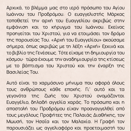
Αρχικά, το βλέμμα μας στο ιερό πρόσωπο του Αγίου
Ιωάννου του Προδρόμου. Ο ευαγγελιστής Μάρκος
τοποθετεί την αρχή του Ευαγγελίου ακριβώς στην
εμφάνιση και το κήρυγμα του Ιωάννου. Εκείνος
προηγείται του Χριστού, για να ετοιμάσει τον δρόμο
της παρουσίας Του. «Αρχή του Ευαγγελίου» ακούσαμε
σήμερα, όπως ακριβώς με τη λέξη «Αρχή» ξεκινά και
το βιβλίο της Γενέσεως. Τότε είχαμε τη δημιουργία του
κόσμου· τώρα έχουμε την αναδημιουργία της κτίσεως
με το βάπτισμα του Χριστού και την έναρξη της
Βασιλείας Του.
Αυτό είναι το χαρμόσυνο μήνυμα που αφορά όλους
τους ανθρώπους κάθε εποχής. Γι’ αυτό και τα
γεγονότα της ζωής του Χριστού ονομάζονται
Ευαγγέλιο, δηλαδή αγγελία χαράς. Το πρόσωπο και η
αποστολή του Προδρόμου είχαν προαναγγελθεί από
τους μεγάλους Προφήτες της Παλαιάς Διαθήκης, τον
Μωυσή, τον Ησαΐα και τον Μαλαχία. Η Γραφή τον
παρουσιάζει ως αγγελιαφόρο και προετοιμαστή του