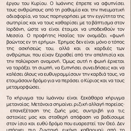
έργου του Κυρίου. Ο Ιωάννης έπρεπε να αφυπνίσει
τους ανθρώπους από τη ραθυμία και την πνευματική
αδιαφορία, να τους παρηγορήσει με την εγγύτητα της
σωτηρίας και να τους καθαρίσει με το βάπτισμα στον
Ιορδάνη, ώστε να είναι έτοιμοι να υποδεχθούν τον
Μεσσία. Ο προφήτης Ησαΐας τον ονομάζει «φωνή
βοώντος εν τη ερήμω». Έρημος δεν είναι μόνο ο τόπος
της ασκήσεώς του, αλλά και οι καρδιές των
ανθρώπων, που είχαν ξεραθεί από την απελπισία και
την πολύχρονη αναμονή. Όμως αυτή η φωνή έρχεται
να ταράξει τη σιωπή, να ξυπνήσει συνειδήσεις και να
καλέσει όλους να ευθυγραμμίσουν την καρδιά τους, να
ετοιμάσουν δρόμο για να περάσει ο Κύριος και να τους
μεταμορφώσει.
Το κήρυγμα του Ιωάννου είναι ξεκάθαρα κήρυγμα
μετανοίας. Μετάνοια σημαίνει ριζική αλλαγή πορείας·
επανεξέταση της ζωής μας, συντριβή για τις
αστοχίες μας και σταθερή απόφαση να βαδίσουμε
στον ίσιο και ευθύ δρόμο που ευαρεστεί τον Θεό. Δεν
υπάρχει πιο ζωντανή εικόνα καθαρμού από το