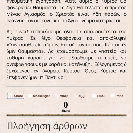
πνευματική εγρήγορση, γιατί αύριο ο Κύριος θα
φανερώσει θαυμαστά. Σε λίγο θα τελεστεί ο πρώτος
Μέγας Αγιασμός· ο Χριστός είναι ήδη παρών, ο
Ιωάννης Τον διακονεί και το Άγιο Πνεύμα κατέρχεται.
Ας συνειδητοποιήσουμε όλοι τη σπουδαιότητα της
ημέρας. Σε λίγο Θεοφάνεια και αποκάλυψη!
«Ἁγνίσασθε εἰς αὔριον, ὅτι αὔριον ποιήσει Κύριος ἐν
ὑμῖν θαυμαστά». Ας ετοιμαστούμε με νηστεία και
καθαρή καρδιά, για να αξιωθούμε κι εμείς να
αναφωνήσουμε με χαρά και κατάνυξη: Εὐλογημένος ὁ
ἐρχόμενος ἐν ὀνόματι Κυρίου. Θεός Κύριος καὶ
ἐπέφανεν ἡμῖν! π. Παντ. Κρ.
Messenger
Viber
Email
Print
Post
Share
0
Shares
Πλοήγηση άρθρων