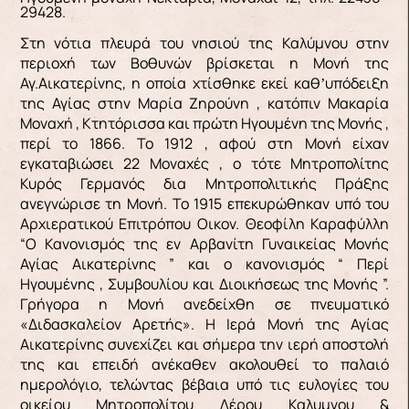
29428.
Στη νότια πλευρά του νησιού της Καλύμνου στην
περιοχή των Βοθυνών βρίσκεται η Μονή της
Αγ.Αικατερίνης, η οποία χτίσθηκε εκεί καθʼυπόδειξη
της Αγίας στην Μαρία Ζηρούνη , κατόπιν Μακαρία
Μοναχή , Κτητόρισσα και πρώτη Ηγουμένη της Μονής ,
περί το 1866. Το 1912 , αφού στη Μονή είχαν
εγκαταβιώσει 22 Μοναχές , ο τότε Μητροπολίτης
Κυρός Γερμανός δια Μητροπολιτικής Πράξης
ανεγνώρισε τη Μονή. Το 1915 επεκυρώθηκαν υπό του
Αρχιερατικού Επιτρόπου Οικον. Θεοφίλη Καραφύλλη
“Ο Κανονισμός της εν Αρβανίτη Γυναικείας Μονής
Αγίας Αικατερίνης ” και ο κανονισμός “ Περί
Ηγουμένης , Συμβουλίου και Διοικήσεως της Μονής ”.
Γρήγορα η Μονή ανεδείχθη σε πνευματικό
«Διδασκαλείον Αρετής». Η Ιερά Μονή της Αγίας
Αικατερίνης συνεχίζει και σήμερα την ιερή αποστολή
της και επειδή ανέκαθεν ακολουθεί το παλαιό
ημερολόγιο, τελώντας βέβαια υπό τις ευλογίες του
οικείου Μητροπολίτου Λέρου Καλυμνου &