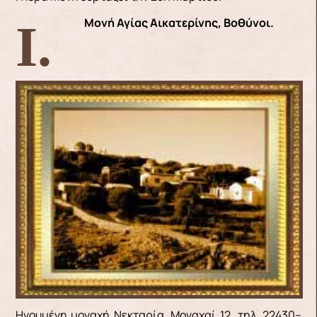
Ι. Μονή Α
γίας Αικατερίνης, Βοθύνοι.
Ηγουμένη μοναχή Νεκταρία, Μοναχαί 12, τηλ. 22430–