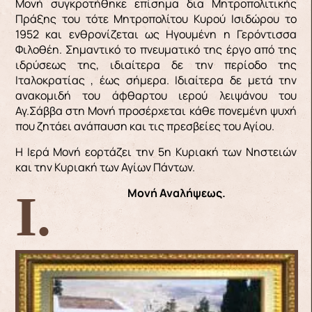
Μονή συγκροτήθηκε επίσημα δια Μητροπολιτικής
Πράξης του τότε Μητροπολίτου Κυρού Ισιδώρου το
1952 και ενθρονίζεται ως Ηγουμένη η Γερόντισσα
Φιλοθέη. Σημαντικό το πνευματικό της έργο από της
ιδρύσεως της, ιδιαίτερα δε την περίοδο της
Ιταλοκρατίας , έως σήμερα. Ιδιαίτερα δε μετά την
ανακομιδή του άφθαρτου ιερού λειψάνου του
Αγ.Σάββα στη Μονή προσέρχεται κάθε πονεμένη ψυχή
που ζητάει ανάπαυση και τις πρεσβείες του Αγίου.
Η Ιερά Μονή εορτάζει την 5η Κυριακή των Νηστειών
και την Κυριακή των Αγίων Πάντων.
Ι. Μονή Α
ναλήψεως.