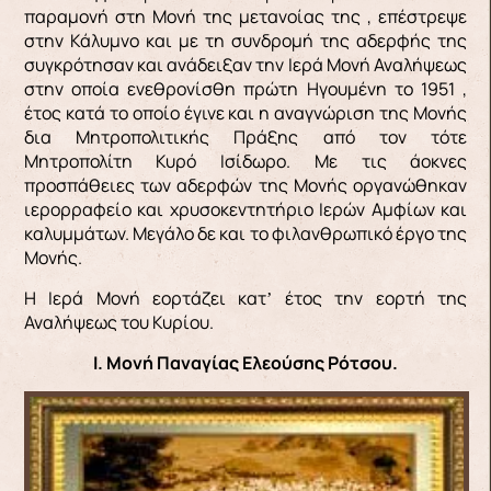
παραμονή στη Μονή της μετανοίας της , επέστρεψε
στην Κάλυμνο και με τη συνδρομή της αδερφής της
συγκρότησαν και ανάδειξαν την Ιερά Μονή Αναλήψεως
στην οποία ενεθρονίσθη πρώτη Ηγουμένη το 1951 ,
έτος κατά το οποίο έγινε και η αναγνώριση της Μονής
δια Μητροπολιτικής Πράξης από τον τότε
Μητροπολίτη Κυρό Ισίδωρο. Με τις άοκνες
προσπάθειες των αδερφών της Μονής οργανώθηκαν
ιερορραφείο και χρυσοκεντητήριο Ιερών Αμφίων και
καλυμμάτων. Μεγάλο δε και το φιλανθρωπικό έργο της
Μονής.
Η Ιερά Μονή εορτάζει κατʼ έτος την εορτή της
Αναλήψεως του Κυρίου.
Ι. Μονή
Παναγίας Ελεούσης Ρ
ότσου.