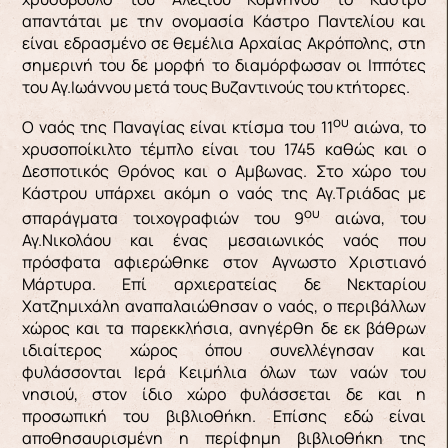
απαντάται με την ονομασία Κάστρο Παντελίου και
είναι εδρασμένο σε θεμέλια Αρχαίας Ακρόπολης, στη
σημερινή του δε μορφή το διαμόρφωσαν οι Ιππότες
του Αγ.Ιωάννου μετά τους Βυζαντινούς του κτήτορες.
ου
Ο ναός της Παναγίας είναι κτίσμα του 11
αιώνα, το
χρυσοποίκιλτο τέμπλο είναι του 1745 καθώς και ο
Δεσποτικός Θρόνος και ο Αμβωνας. Στο χώρο του
Κάστρου υπάρχει ακόμη ο ναός της Αγ.Τριάδας με
ου
σπαράγματα τοιχογραφιών του 9
αιώνα, του
Αγ.Νικολάου και ένας μεσαιωνικός ναός που
πρόσφατα αφιερώθηκε στον Αγνωστο Χριστιανό
Μάρτυρα. Επί αρχιερατείας δε Νεκταρίου
Χατζημιχάλη αναπαλαιώθησαν ο ναός, ο περιβάλλων
χώρος και τα παρεκκλήσια, ανηγέρθη δε εκ βάθρων
ιδιαίτερος χώρος όπου συνελλέγησαν και
φυλάσσονται Ιερά Κειμήλια όλων των ναών του
νησιού, στον ίδιο χώρο φυλάσσεται δε και η
προσωπική του βιβλιοθήκη. Επίσης εδώ είναι
αποθησαυρισμένη η περίφημη βιβλιοθήκη της