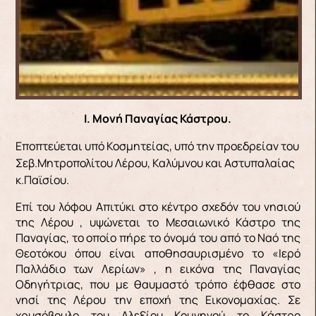
Ι. Μονή Παναγίας Κάστρου.
Εποπτεύεται υπό Κοσμητείας, υπό την προεδρείαν του
Σεβ.Μητροπολίτου Λέρου, Καλύμνου και Αστυπαλαίας
κ.Παϊσίου.
Επί του λόφου Απιτύκι στο κέντρο σχεδόν του νησιού
της Λέρου , υψώνεται το Μεσαιωνικό Κάστρο της
Παναγίας, το οποίο πήρε το όνομά του από το Ναό της
Θεοτόκου όπου είναι αποθησαυρισμένο το «Ιερό
Παλλάδιο των Λερίων» , η εικόνα της Παναγίας
Οδηγήτριας, που με θαυμαστό τρόπο έφθασε στο
νησί της Λέρου την εποχή της Εικονομαχίας. Σε
χρυσόβουλο του Αλεξίου Κομνηνού το Κάστρο