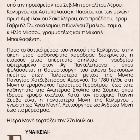
υπό την προεδρείαν του Σεβ.Μητροπολίτου Λέρου,
Καλύμνου και Αστυπαλαίας κ. Παϊσίου και των μελών:
πρωτ.Αμφιλοχίου Σακαλλέρου, αντιπροέδρου, Ιερομ.
Γαβριήλ Γλυκοκάλαμου, π.Κων/νου Σμαλιού, ταμία,
κ.Ηλία Μισσού, γραμματέως και π.Μιχαήλ
Μπουλαφέντη.
Προς το δυτικό μέρος του νησιού της Καλύμνου, στην
άκρη μιας ορθόκοφτης χαράδρας διακρίνεται η
είσοδος μιας απέριττης σπηλιάς – ναυδρίου
αφιερωμένο στον Αγ. Παντελεήμονα , όπου
φυλάσσεται η θαυματουργή του εικόνα διακοσίων
περίπου ετών. Παλαιότερα μετόχι της Μονής
Παναγίας Χοτζεβίτισσας Αμοργού. Το 1780 ήλθε στη
Μονή ο Ιερομόναχος Γεράσιμος Γερασίμου , έως τότε
καθηγητής της Ανωτέρας Σχολής της Σύμης, όπου
ίδρυσε κρυφό σχολειό. Κατά τον ιστορικό Γιάννη
Ζερβό είναι η παλαιοτέρα Μονή της Καλύμνου ,
γνωστή ως “Αγία Μονή”. Λειτούργησε ως Ανδρώα Μονή
έως τις μέρες μας.
Η Ιερά Μονή εορτάζει την 27η Ιουλίου.
ΓΥΝΑΙΚΕΙΑΙ: