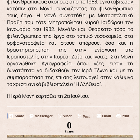
φιλανθρωπικούς σκοπούς από το 1953, εγκαταβίωσαν
κατόπιν στη Μονή συνεχίζοντας το φιλανθρωπικό
τους έργο. Η Μονή συνεστήθη με Μητροπολιτική
Πράξη του τότε Μητροπολίτου Κυρού Ισιδώρου τον
Ιανουάριο του 1982. Μεγάλο και θεάρεστο τόσο το
φιλανθρωπικό της έργο στο τοπικό νοσοκομείο, στα
ορφανοτροφεία και στους απόρους, όσο και η
δραστηριοποίηση της στην ενίσχυση της
Ιεραποστολής στην Κορέα, Ζαίρ και Ινδίες. Στη Μονή
οργανώθηκε Αγιογραφείο όπου νέες είχαν τη
δυνατότητα να διδαχθούν την Ιερά Τέχνη και με τη
συμπαράστασή της επίσης λειτουργεί στην Κάλυμνο
το χριστιανικό βιβλιοπωλείο “Η Αλήθεια”.
Η Ιερά Μονή εορτάζει τη 2α Ιουλίου.
Messenger
Viber
Email
Print
Post
Share
0
Shares