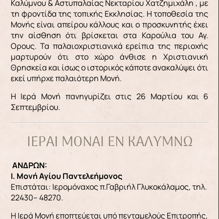
Καλύμνου & Αστυπαλαίας Νεκταρίου Χατζημιχάλη , με
τη φροντίδα της τοπικής Εκκλησίας. Η τοποθεσία της
Μονής είναι απείρου κάλλους και ο προσκυνητής έχει
την αίσθηση ότι βρίσκεται στα Καρούλια του Αγ.
Ορους. Τα παλαιοχριστιανικά ερείπια της περιοχής
μαρτυρούν ότι στο χώρο άνθισε η Χριστιανική
Θρησκεία και ίσως ο ιστορικός κάποτε ανακαλύψει ότι
εκεί υπήρχε παλαιότερη Μονή.
Η Ιερά Μονή πανηγυρίζει στις 26 Μαρτίου και 6
Σεπτεμβρίου.
ΙΕΡΑΙ ΜΟΝΑΙ ΕΝ ΚΑΛΥΜΝΩ
ΑΝΔΡΩΝ:
Ι. Μονή Α
γίου Παντελεήμονος
Επιστάται: Ιερομόναχος π.Γαβριήλ Γλυκοκάλαμος, τηλ.
22430– 48270.
Η Ιερά Μονή εποπτεύεται υπό πενταμελούς Επιτροπής,