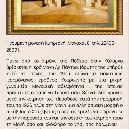
Ηγουμένη μοναχή Κυπριανή, Μοναχαί 8, τηλ. 22430–
28991.
Πάνω από το λιμάνι της Πόθιας στην Κάλυμνο
βρίσκεται η Ιερά Μονή Αγ. Πάντων. Ιδρυτής της υπήρξε
κατά το τέλος του 19ου αιώνα ο ασκητικός
Ιερομόναχος Ιερόθεος Κουρούνης με μια μικρή
γυναικεία Μοναχική αδελφότητα , της οποίας
προίστατο η ταπεινή Γερόντισσα Θέκλα. Δύο χρόνια
μετά την κοίμηση του π.Ιεροθέου, κατά την πρόρρησή
του, το 1926 ήλθε στη Μονή μια άλλη οσιακή μορφή ο
π.Σάββας ο Χοτζεβίτης ο οποίος έμελλε να σφραγίσει
με την παρουσία του και την οσιακή του κοίμηση τόσο
τη Μονή όσο και ολόκληρο το νησί της Καλύμνου. Η