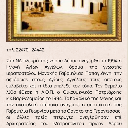
τηλ. 22470- 24442.
Στη ΝΔ πλευρά της νήσου Λέρου ανεγέρθη το 1994 η
Ι.Μονή Αγίων Αγγέλων, όραμα της γνωστής
ιεραποστόλου Μοναχής Γαβριηλίας Παπαγιάννη, την
αφιέρωσε στους Αγίους Αγγέλους τους οποίους
ευλαβείτο και η ίδια επέλεξε τον τόπο. Τον θεμέλιο
λίθο έθεσε η Α.Θ.Π. ο Οικουμενικός Πατριάρχης
κ.κ.Βαρθολομαίος το 1994. Το Καθολικό της Μονής και
την ανατολική πτέρυγα ανήγειρε η υποτακτική της
Γαβριηλία Γεωργίου μετά το Θάνατο της Γερόντισσας,
οι άλλες τρείς πτέρυγες ανεγέρθησαν επί
Αρχιερατείας του Μητροπολίτου πρώην Λέρου