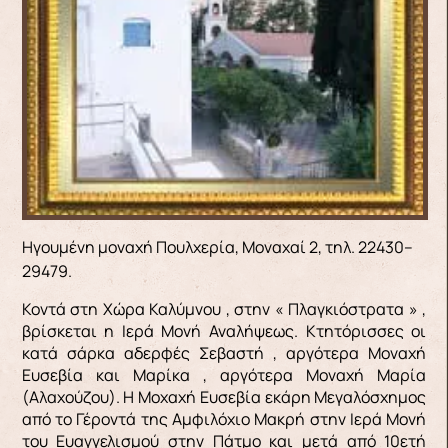
Ηγουμένη μοναχή Πουλχερία, Μοναχαί 2, τηλ. 22430–
29479.
Κοντά στη Χώρα Καλύμνου , στην « Πλαγκιόστρατα » ,
βρίσκεται η Ιερά Μονή Αναλήψεως. Κτητόρισσες οι
κατά σάρκα αδερφές Σεβαστή , αργότερα Μοναχή
Ευσεβία και Μαρίκα , αργότερα Μοναχή Μαρία
(Αλαχούζου). Η Μοχαχή Ευσεβία εκάρη Μεγαλόσχημος
από το Γέροντά της Αμφιλόχιο Μακρή στην Ιερά Μονή
του Ευαγγελισμού στην Πάτμο και μετά από 10ετή