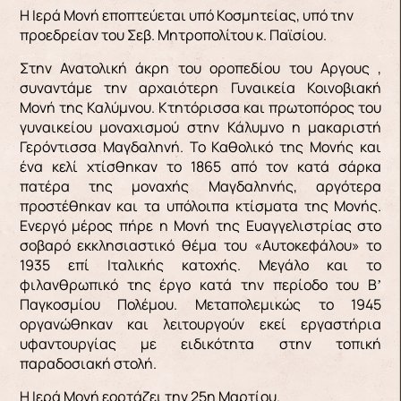
Η Ιερά Μονή εποπτεύεται υπό Κοσμητείας, υπό την
προεδρείαν του Σεβ. Μητροπολίτου κ. Παϊσίου.
Στην Ανατολική άκρη του οροπεδίου του Αργους ,
συναντάμε την αρχαιότερη Γυναικεία Κοινοβιακή
Μονή της Καλύμνου. Κτητόρισσα και πρωτοπόρος του
γυναικείου μοναχισμού στην Κάλυμνο η μακαριστή
Γερόντισσα Μαγδαληνή. Το Καθολικό της Μονής και
ένα κελί χτίσθηκαν το 1865 από τον κατά σάρκα
πατέρα της μοναχής Μαγδαληνής, αργότερα
προστέθηκαν και τα υπόλοιπα κτίσματα της Μονής.
Ενεργό μέρος πήρε η Μονή της Ευαγγελιστρίας στο
σοβαρό εκκλησιαστικό θέμα του «Αυτοκεφάλου» το
1935 επί Ιταλικής κατοχής. Μεγάλο και το
φιλανθρωπικό της έργο κατά την περίοδο του Βʼ
Παγκοσμίου Πολέμου. Μεταπολεμικώς το 1945
οργανώθηκαν και λειτουργούν εκεί εργαστήρια
υφαντουργίας με ειδικότητα στην τοπική
παραδοσιακή στολή.
Η Ιερά Μονή εορτάζει την 25η Μαρτίου.