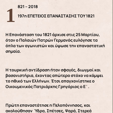
1821 – 2018
197η ΕΠΕΤΕΙΟΣ ΕΠΑΝΑΣΤΑΣΗΣ ΤΟΥ 1821
Η Επανάσταση του 1821 άρχισε στις 25 Μαρτίου,
όταν ο Παλαιών Πατρών Γερμανός ευλόγησε τα
όπλα των αγωνιστών και ύψωσε την επαναστατική
σημαία.
Η τουρκική αντίδραση ήταν σφαγές, διωγμοί και
βασανιστήρια, έχοντας απώτερο στόχο να κάμψει
το ηθικό των Ελλήνων. Έτσι απαγχονίστηκε ο
Οικουμενικός Πατριάρχης Γρηγόριος ο Ε΄.
Πρώτη επαναστάτησε η Πελοπόννησος, και
ακολούθησαν Ύδρα, Σπέτσες, Ψαρά, Στερεά