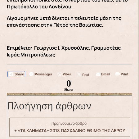
Πρωτόκολλο του Λονδίνου.
Λίγους μήνες μετά δίνεται η τελευταία μάχη της
επανάστασης στην Πέτρα της Βοιωτίας.
Επιμέλεια: Γεώργιος Ι. Χρυσούλης, Γραμματέας
Ιεράς Μητροπόλεως
Messenger
Viber
Email
Print
Post
Share
0
Shares
Πλοήγηση άρθρων
Προηγούμενο άρθρο:
+ «ΤΑ ΚΛΗΜΑΤΑ» 2018 ΠΑΣΧΑΛΙΝΟ ΕΘΙΜΟ ΤΗΣ ΛΕΡΟΥ