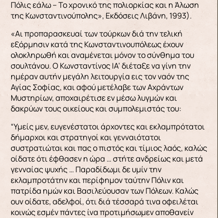
Πόλις εάλω – Το χρονικό της πολιορκίας και η Άλωση
της Κωνσταντινούπολης», Εκδόσεις Λιβάνη, 1993).
«Αι προπαρασκευαί των τούρκων διά την τελική
εξόρμησιν κατά της Κωνσταντινουπόλεως έχουν
ολοκληρωθή και αναμένεται μόνον το σύνθημα του
σουλτάνου. Ο Κωνσταντίνος ΙΑ’ διέταξε να γίνη την
ημέραν αυτήν μεγάλη λειτουργία εις τον ναόν της
Αγίας Σοφίας, και αφού μετέλαβε των Αχράντων
Μυστηρίων, αποχαιρέτισε εν μέσω λυγμών και
δακρύων τους οικείους και συμπολεμιστάς του:
“Υμείς μεν, ευγενέστατοι άρχοντες και εκλαμπρότατοι
δήμαρχοι και στρατηγοί και γενναιότατοι
συστρατιώται και πας ο πιστός και τίμιος λαός, καλώς
οίδατε ότι έφθασεν η ώρα … στήτε ανδρείως και μετά
γενναίας ψυχής … Παραδίδωμι δε υμίν την
εκλαμπροτάτην και περίφημον ταύτην Πόλιν και
πατρίδα ημών και Βασιλεύουσαν των Πόλεων. Καλώς
ουν οίδατε, αδελφοί, ότι διά τέσσαρά τινα οφειλέται
κοινώς εσμέν πάντες ίνα προτιμήσωμεν αποθανείν