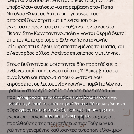
εχθρικών κινήσεων εναντίον δικών τους πολιτών:
υποβάλλουν αιτήσεις για παρέμβαση στον Πάπα
Νικόλαο ΕΆ και σε Δυτικούς ηγεμόνες, και
αποφασίζουν στρατιωτική ενίσχυση των
εγκαταστάσεών τους στον Εύξεινο Πόντο και στο
Πέραν. Στην Κωνσταντινούπολη γίνονται θερμά δεκτοί
από τον Αυτοκράτορα ο Ελληνικής καταγωγής
Ισίδωρος του Κιέβου, ως απεσταλμένος του Πάπα, και
ο Λεονάρδος ο Χίος, Λατίνος επίσκοπος Μυτιλήνης.
Στους Βυζαντινούς υφίστανται δύο παρατάξειs: οι
ανθενωτικοί και οι ενωτικοί στις 12 Δεκεμβρίου με
συναίνεση και παρουσία του Κωνσταντίνου
κηρύσσεται σε λειτουργίαν κοινήν… παρΆ Ιταλών και
Γραικών στην Αγία Σοφία η ένωση των εκκλησιών
προκαλώντας έντονη δημόσια αντίδραση των
Χρησιμοποιούμε cookies για να σας προσφέρουμε την
ανθενωτικών οι δε εν τη μεγάλη εκκλησία
καλύτερη δυνατή εμπειρία στη σελίδα μας. Εάν συνεχίσετε να
αθροισθέντες Xριστιανοί… έστερξαν τον της
χρησιμοποιείτε τη σελίδα, θα υποθέσουμε πως είστε
ενώσεως όρον, και αυτοί μετά συμφωνίας, ως ότι
ικανοποιημένοι με αυτό.
παρελθούσης της περιστάσεως των Τούρκων και
Συμφωνώ
Όχι
γαλήνης γενομένης καθίσαντές τινες των ελλογίμων