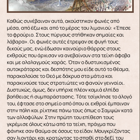
Καθώς συνέ­βαιναν αυτά, ακούστηκαν φωνές από
μέσα, από έξω και από το μέρος του λιμανιού: «Έπεσε
το φρούριο. Στους πύργους στήθηκαν σημαίες και
λάβαρα». Οι φωνές αυτές έτρεψαν σε φυγή τους
δικούς μας, ενώ έδωσαν καινούριο θάρρος στους
εχθρούς που άρχισαν να ανεβαίνουν στα τείχη άφοβα
και με αλαλαγμούς χαράς. Όταν ο δυστυχισμένος
αυτοκράτορας και δε­σπότης μου είδε αυτό το θέαμα,
παρακαλούσε το Θεό με δάκρυα στα μάτια και
παρακινούσε τους στρατιώτες να φανούν γενναίοι.
Δυστυχώς, όμως, δεν υπήρχε πλέον καμιά ελπίδα
βοήθειας ή συ­μπαράστασης. Τότε τσίγκλησε το άλογό
του, έφτα­σε στο σημείο από όπου οι εχθροί έμπαιναν
στην πόλη και ρίχτηκε πάνω τους όπως ο Σαμψών κατά
των αλλοφύλων. Στην πρώτη του επίθεση τους
γκρέμισε όλους κάτω από τα τείχη, πράγμα που
φάνηκε σαν θαύμα σε όσους το είδαν. Μουγκρί­ζοντας
σαν λιοντάρι και κρατώντας το σπαθί στο δεξί του