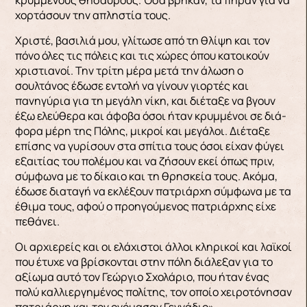
χορτάσουν την απληστία τους.
Χριστέ, βασιλιά μου, γλίτωσε από τη θλίψη και τον
πόνο όλες τις πόλεις και τις χώρες όπου κατοικούν
χριστιανοί. Την τρίτη μέρα μετά την άλωση ο
σουλτάνος έδωσε εντολή να γίνουν γιορτές και
πανηγύρια για τη μεγάλη νίκη, και διέταξε να βγουν
έξω ελεύθερα και άφοβα όσοι ήταν κρυμμένοι σε διά­
φορα μέρη της Πόλης, μικροί και μεγάλοι. Διέταξε
επίσης να γυρίσουν στα σπίτια τους όσοι είχαν φύγει
εξαιτίας του πολέμου και να ζήσουν εκεί όπως πριν,
σύμφωνα με το δίκαιο και τη θρησκεία τους. Ακόμα,
έδωσε διαταγή να εκλέξουν πα­τριάρχη σύμφωνα με τα
έθιμα τους, αφού ο προη­γούμενος πατριάρχης είχε
πεθάνει.
Οι αρχιερείς και οι ελάχιστοι άλλοι κληρικοί και λαϊκοί
που έτυχε να βρίσκονται στην πόλη διάλεξαν για το
αξίωμα αυτό τον Γεώργιο Σχολάριο, που ήταν έ­νας
πολύ καλλιεργημένος πολίτης, τον οποίο χει­ροτόνησαν
πατριάρχη και τον ονόμασαν Γεννά­διο».