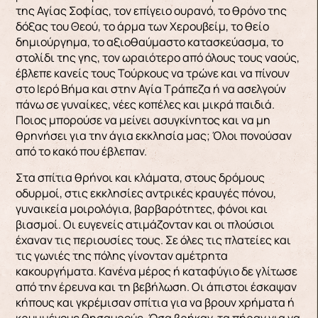
της Α­γίας Σοφίας, τον επίγειο ουρανό, το θρόνο της
δόξας του Θεού, το άρμα των Χερουβείμ, το θείο
δημιούργημα, το αξιοθαύμαστο κατασκεύασμα, το
στολίδι της γης, τον ωραιότερο από όλους τους ναούς,
έβλεπε κανείς τους Τούρκους να τρώνε και να πίνουν
στο Ιερό Βήμα και στην Αγία Τρά­πεζα ή να ασελγούν
πάνω σε γυναίκες, νέες κοπέ­λες και μικρά παιδιά.
Ποιος μπορούσε να μείνει ασυγκίνητος και να μη
θρηνήσει για την άγια εκ­κλησία μας; Όλοι πονούσαν
από το κακό που έβλε­παν.
Στα σπίτια θρήνοι και κλάματα, στους δρό­μους
οδυρμοί, στις εκκλησίες αντρικές κραυγές πόνου,
γυναικεία μοιρολόγια, βαρβαρότητες, φό­νοι και
βιασμοί. Οι ευγενείς ατιμάζονταν και οι πλούσιοι
έχαναν τις περιουσίες τους. Σε όλες τις πλατείες και
τις γωνιές της πόλης γίνονταν αμέ­τρητα
κακουργήματα. Κανένα μέρος ή καταφύγιο δε γλίτωσε
από την έρευνα και τη βεβήλωση. Οι άπιστοι έσκαψαν
κήπους και γκρέμισαν σπίτια για να βρουν χρήματα ή
κρυμμένους θησαυρούς. Όσα βρήκαν, τα πήραν για να