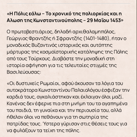
«Η Πόλις εάλω – Το χρονικό της πολιορκίας και η
Aλωση της Κωνσταντινούπολης – 29 Μαΐου 1453»
Ο πρωτοβεστιάριος, δηλαδή αρχιθαλαμηπόλος,
Γεώργιος Φραντζής ή Σφραντζής (1401-1480), ήταν ο
μοναδικός Βυζαντινός ιστορικός και αυτόπτης
μάρτυρας της κοσμοϊστορικής κατάληψης της Πόλης
από τους Τούρκους. Διαβάστε την μοναδική στη
ιστορία αφήγηση για τις τελευταίες στιγμές της
Βασιλεύουσας:
«Οι δυστυχείς Ρωμαίοι, αφού άκουσαν τα λόγια του
αυτοκράτορα Κωνσταντίνου Παλαιολόγου έσφιξαν την
καρδιά τους, αγκα­λιάστηκαν και έκλαιγαν όλοι μαζί.
Κανένας δεν έφερνε πια στη μνήμη του τα αγαπημένα
του παι­διά, τη γυναίκα και την περιουσία του, αλλά
ήθε­λαν όλοι να πεθάνουν για τη σωτηρία της
πατρίδας τους. Ύστερα γύρισαν στις θέσεις τους για
να φυλάξουν τα τείχη της πόλης.