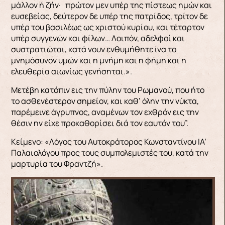
μάλλον ή ζήν· πρώτον μεν υπέρ της πίστεως ημών και
ευσεβείας, δεύτερον δε υπέρ της πατρίδος, τρίτον δε
υπέρ του βασιλέως ως χριστού κυρίου, και τέταρτον
υπέρ συγγενών και φίλων… Λοιπόν, αδελφοί και
συστρατιώται, κατά νουν ενθυμήθητε ίνα το
μνημόσυνον υμών και η μνήμη και η φήμη και η
ελευθερία αιωνίως γενήσηται.».
Μετέβη κατόπιν εις την πύλην του Ρωμανού, που ήτο
το ασθενέστερον σημείον, και καθ’ όλην την νύκτα,
παρέμεινε άγρυπνος, αναμένων τον εχθρόν εις την
θέσιν ην είχε προκαθορίσει διά τον εαυτόν του”.
Κείμενο: «Λόγος του Αυτοκράτoρος Κωνσταντίνου ΙΑ’
Παλαιολόγου προς τους συμπολεμιστές του, κατά την
μαρτυρία του Φραντζή».