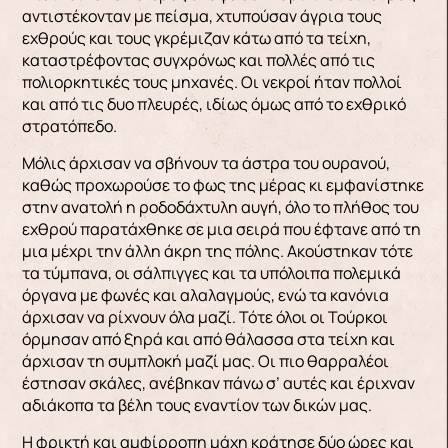
αντιστέκο­νταν με πείσμα, χτυπούσαν άγρια τους
εχθρούς και τους γκρέμιζαν κάτω από τα τείχη,
καταστρέ­φοντας συγχρόνως και πολλές από τις
πολιορκη­τικές τους μηχανές. Οι νεκροί ήταν πολλοί
και από τις δυο πλευρές, ιδίως όμως από το εχθρικό
στρα­τόπεδο.
Μόλις άρχισαν να σβήνουν τα άστρα του ουρανού,
καθώς προχωρούσε το φως της μέρας κι εμφανίστηκε
στην ανατολή η ροδοδάχτυλη αυγή, όλο το πλήθος του
εχθρού παρατάχθηκε σε μια σειρά που έφτανε από τη
μια μέχρι την άλλη άκρη της πόλης. Ακούστηκαν τότε
τα τύμπανα, οι σάλ­πιγγες και τα υπόλοιπα πολεμικά
όργανα με φω­νές και αλαλαγμούς, ενώ τα κανόνια
άρχισαν να ρίχνουν όλα μαζί. Τότε όλοι οι Τούρκοι
όρμησαν από ξηρά και από θάλασσα στα τείχη και
άρχισαν τη συμπλοκή μαζί μας. Οι πιο θαρραλέοι
έστησαν σκάλες, ανέβηκαν πάνω σ’ αυτές και έριχναν
αδιά­κοπα τα βέλη τους εναντίον των δικών μας.
Η φρικτή και αμφίρροπη μάχη κράτησε δύο ώρες και