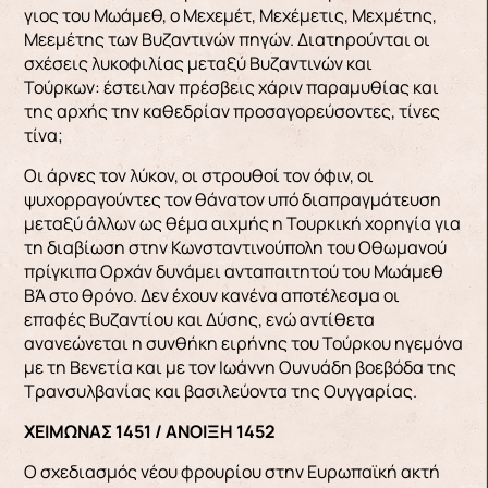
γιος του Μωάμεθ, ο Μεχεμέτ, Μεχέμετις, Μεχμέτης,
Μεεμέτης των Βυζαντινών πηγών. Διατηρούνται οι
σχέσεις λυκοφιλίας μεταξύ Βυζαντινών και
Τούρκων: έστειλαν πρέσβεις χάριν παραμυθίας και
της αρχής την καθεδρίαν προσαγορεύσοντες, τίνες
τίνα;
Οι άρνες τον λύκον, οι στρουθοί τον όφιν, οι
ψυχορραγούντες τον θάνατον υπό διαπραγμάτευση
μεταξύ άλλων ως θέμα αιχμής η Τουρκική χορηγία για
τη διαβίωση στην Κωνσταντινούπολη του Οθωμανού
πρίγκιπα Ορχάν δυνάμει ανταπαιτητού του Μωάμεθ
ΒΆ στο θρόνο. Δεν έχουν κανένα αποτέλεσμα οι
επαφές Βυζαντίου και Δύσης, ενώ αντίθετα
ανανεώνεται η συνθήκη ειρήνης του Τούρκου ηγεμόνα
με τη Βενετία και με τον Ιωάννη Ουνυάδη βοεβόδα της
Τρανσυλβανίας και βασιλεύοντα της Ουγγαρίας.
ΧΕΙΜΩΝΑΣ 1451 / ΑΝΟΙΞΗ 1452
Ο σχεδιασμός νέου φρουρίου στην Ευρωπαϊκή ακτή