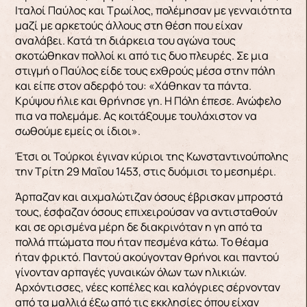
Ιταλοί Παύλος και Τρωίλος, πολέμησαν με γεν­ναιότητα
μαζί με αρκετούς άλλους στη θέση που είχαν
αναλάβει. Κατά τη διάρκεια του αγώνα τους
σκοτώθηκαν πολλοί κι από τις δυο πλευρές. Σε μια
στιγμή ο Παύλος είδε τους εχθρούς μέσα στην πόλη
και είπε στον αδερφό του: «Χάθηκαν τα πά­ντα.
Κρύψου ήλιε και θρήνησε γη. Η Πόλη έπεσε. Ανώφελο
πια να πολεμάμε. Ας κοιτάξουμε τουλά­χιστον να
σωθούμε εμείς οι ίδιοι».
Έτσι οι Τούρκοι έγιναν κύριοι της Κωνσταντι­νούπολης
την Τρίτη 29 Μαΐου 1453, στις δυόμισι το μεσημέρι.
Άρπαζαν και αιχμαλώτιζαν όσους έβρισκαν μπροστά
τους, έσφαζαν όσους επιχει­ρούσαν να αντισταθούν
και σε ορισμένα μέρη δε διακρινόταν η γη από τα
πολλά πτώματα που ήταν πεσμένα κάτω. Το θέαμα
ήταν φρικτό. Παντού ακούγονταν θρήνοι και παντού
γίνονταν αρπαγές γυναικών όλων των ηλικιών.
Αρχόντισσες, νέες κοπέλες και καλόγριες σέρνονταν
από τα μαλλιά έξω από τις εκκλησίες όπου είχαν