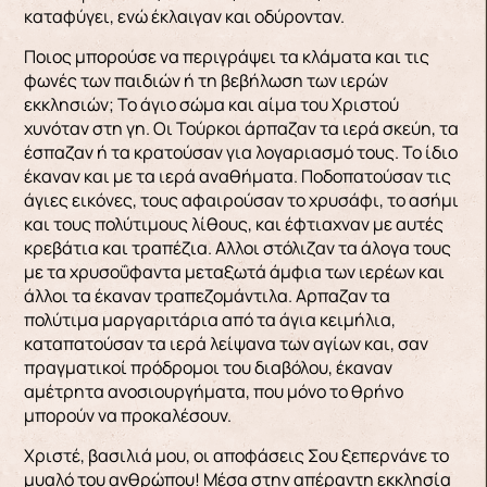
καταφύγει, ενώ έκλαιγαν και οδύρονταν.
Ποιος μπορούσε να πε­ριγράψει τα κλάματα και τις
φωνές των παιδιών ή τη βεβήλωση των ιερών
εκκλησιών; Το άγιο σώμα και αίμα του Χριστού
χυνόταν στη γη. Οι Τούρκοι άρπαζαν τα ιερά σκεύη, τα
έσπαζαν ή τα κρατού­σαν για λογαριασμό τους. Το ίδιο
έκαναν και με τα ιερά αναθήματα. Ποδοπατούσαν τις
άγιες εικό­νες, τους αφαιρούσαν το χρυσάφι, το ασήμι
και τους πολύτιμους λίθους, και έφτιαχναν με αυτές
κρεβάτια και τραπέζια. Aλλοι στόλιζαν τα άλογα τους
με τα χρυσοΰφαντα μεταξωτά άμφια των ιε­ρέων και
άλλοι τα έκαναν τραπεζομάντιλα. Aρπαζαν τα
πολύτιμα μαργαριτάρια από τα άγια κει­μήλια,
καταπατούσαν τα ιερά λείψανα των αγίων και, σαν
πραγματικοί πρόδρομοι του διαβόλου, έκαναν
αμέτρητα ανοσιουργήματα, που μόνο το θρήνο
μπορούν να προκαλέσουν.
Χριστέ, βασιλιά μου, οι αποφάσεις Σου ξεπερνάνε το
μυαλό του ανθρώπου! Μέσα στην απέραντη εκκλησία