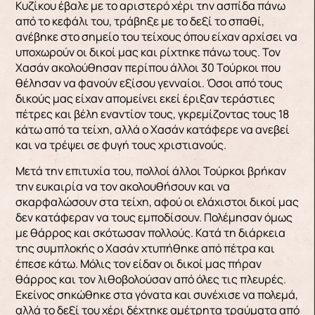
Κυζίκου έβα­λε με το αριστερό χέρι την ασπίδα πάνω
από το κεφάλι του, τράβηξε με το δεξί το σπαθί,
ανέβηκε στο σημείο του τείχους όπου είχαν αρχίσει να
υ­ποχωρούν οι δικοί μας και ρίχτηκε πάνω τους. Τον
Χασάν ακολούθησαν περίπου άλλοι 30 Τούρ­κοι που
θέλησαν να φανούν εξίσου γενναίοι. Όσοι από τους
δικούς μας είχαν απομείνει εκεί έριξαν τεράστιες
πέτρες και βέλη εναντίον τους, γκρεμί­ζοντας τους 18
κάτω από τα τείχη, αλλά ο Χασάν κατάφερε να ανεβεί
και να τρέψει σε φυγή τους χριστιανούς.
Μετά την επιτυχία του, πολλοί άλλοι Τούρκοι βρήκαν
την ευκαιρία να τον ακολουθή­σουν και να
σκαρφαλώσουν στα τείχη, αφού οι ελάχιστοι δικοί μας
δεν κατάφεραν να τους εμπο­δίσουν. Πολέμησαν όμως
με θάρρος και σκότωσαν πολλούς. Κατά τη διάρκεια
της συμπλοκής ο Χα­σάν χτυπήθηκε από πέτρα και
έπεσε κάτω. Μόλις τον είδαν οι δικοί μας πήραν
θάρρος και τον λιθοβολούσαν από όλες τις πλευρές.
Εκείνος σηκώ­θηκε στα γόνατα και συνέχισε να πολεμά,
αλλά το δεξί του χέρι δέχτηκε αμέτρητα τραύματα από