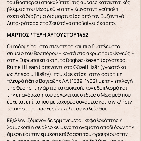
του Βοσπόρου αποκαλύπτει τις άμεσες κατακτητικές
βλέψεις του Μωάμεθ για την Κωνσταντινούπολη
σχετικό διάβημα διαμαρτυρίας από τον Βυζαντινό
Αυτοκράτορα στο Σουλτάνο αποβαίνει άκαρπο.
ΜΑΡΤΙΟΣ / ΤΕΛΗ ΑΥΓΟΥΣΤΟΥ 1452
Οικοδομείται στο στενότερο και πιο δύσπλευστο
σημείο του Βοσπόρου – κοντά στο ακρωτήριο Φονεύς –
στην Ευρωπαϊκή ακτή, το Βoghaz-kesen (αργότερα
Rûmeli Hisary) απέναντι στο Gûzel Hisâr (γνωστό και
ως Αnadolu Hisâry), που είχε κτίσει στην ασιατική
πλευρά ήδη ο Βαγιαζήτ ΑΆ (1389-1402) με την επιλογή
της θέσης, την άρτια κατασκευή, τον εξοπλισμό και
την επάνδρωσή του ασχολείται ο ίδιος ο Μωάμεθ που
έρχεται επί τόπου με ισχυρές δυνάμεις και την κλήσιν
του κάστρου πασχεσέν εκέλευσε καλείσθαι.
Εξελληνιζόμενον δε ερμηνεύεται κεφαλοκόπτης ή
λαιμοκοπίη σε άλλο κείμενο τα ονόματα αποδίδουν την
άμεση και την έμμεση επίδραση του φρουρίου στην
ευρύτερη περιοχή, αφού το λαιμός δηλώνει και το