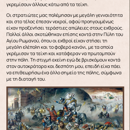
γκρεμίσουν άλλους κάτω από τα τείχη.
Οι στρατιώτες μας πολέμησαν με μεγάλη γενναιότητα
και στο τέλος έπεσαν νεκροί, αφού προηγουμένως
είχαν προξενήσει τεράστιες απώλειες στους ε­χθρούς.
Πολλοί άλλοι σκοτώθηκαν επίσης κοντά στην Πύλη του
Αγίου Ρωμανού, όπου οι εχθροί είχαν στήσει τη
μεγάλη ελέπολη και το φοβερό κανόνι, με τα οποία
γκρέμισαν τα τείχη και κατάφεραν να πρωτομπούν
στην πόλη. Τη στιγμή εκεί­νη εγώ δε βρισκόμουν κοντά
στον αυτοκράτορα και δεσπότη μου, επειδή είχα πάει
να επιθεωρήσω ένα άλλο σημείο της πόλης, σύμφωνα
με τη διατα­γή του.