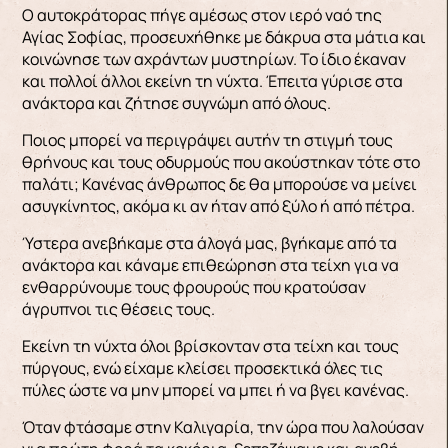
Ο αυτοκράτορας πήγε αμέσως στον ιερό ναό της
Αγίας Σοφίας, προσευχήθηκε με δάκρυα στα μάτια και
κοινώνη­σε των αχράντων μυστηρίων. Το ίδιο έκαναν
και πολλοί άλλοι εκείνη τη νύχτα. Έπειτα γύρισε στα
ανάκτορα και ζήτησε συγνώμη από όλους.
Ποιος μπορεί να περιγράψει αυτήν τη στιγμή τους
θρή­νους και τους οδυρμούς που ακούστηκαν τότε στο
παλάτι; Κανένας άνθρωπος δε θα μπορούσε να μείνει
ασυγκίνητος, ακόμα κι αν ήταν από ξύλο ή από πέτρα.
Ύστερα ανεβήκαμε στα άλογά μας, βγήκαμε από τα
ανάκτορα και κάναμε επιθεώρηση στα τεί­χη για να
ενθαρρύνουμε τους φρουρούς που κρα­τούσαν
άγρυπνοι τις θέσεις τους.
Εκείνη τη νύχτα όλοι βρίσκονταν στα τείχη και τους
πύργους, ενώ είχαμε κλείσει προσεκτικά όλες τις
πύλες ώστε να μην μπορεί να μπει ή να βγει κανένας.
Όταν φτά­σαμε στην Καλιγαρία, την ώρα που λαλούσαν