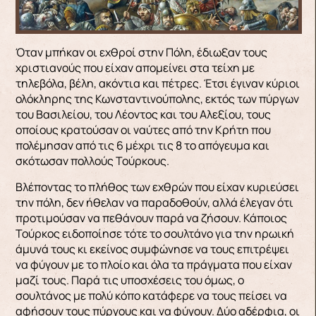
Όταν μπήκαν οι εχθροί στην Πόλη, έδιωξαν τους
χριστιανούς που είχαν απομείνει στα τείχη με
τηλεβόλα, βέλη, ακόντια και πέτρες. Έτσι έγι­ναν κύριοι
ολόκληρης της Κωνσταντινούπολης, εκτός των πύργων
του Βασιλείου, του Λέοντος και του Αλεξίου, τους
οποίους κρατούσαν οι ναύ­τες από την Κρήτη που
πολέμησαν από τις 6 μέχρι τις 8 το απόγευμα και
σκότωσαν πολλούς Τούρ­κους.
Βλέποντας το πλήθος των εχθρών που είχαν κυριεύσει
την πόλη, δεν ήθελαν να παραδοθούν, αλλά έλεγαν ότι
προτιμούσαν να πεθάνουν παρά να ζήσουν. Κάποιος
Τούρκος ειδοποίησε τότε το σουλτάνο για την ηρωική
άμυνά τους κι εκείνος συμφώνησε να τους επιτρέψει
να φύγουν με το πλοίο και όλα τα πράγματα που είχαν
μαζί τους. Παρά τις υποσχέσεις του όμως, ο
σουλτάνος με πολύ κόπο κατάφερε να τους πείσει να
αφήσουν τους πύργους και να φύγουν. Δύο αδέρφια, οι