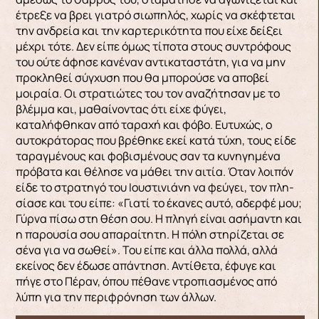
έτρεξε να βρει γιατρό σιω­πηλός, χωρίς να σκέφτεται
την ανδρεία και την καρτερικότητα που είχε δείξει
μέχρι τότε. Δεν εί­πε όμως τίποτα στους συντρόφους
του ούτε άφησε κανέναν αντικαταστάτη, για να μην
προκληθεί σύγχυση που θα μπορούσε να αποβεί
μοιραία. Οι στρατιώτες του τον αναζήτησαν με το
βλέμμα και, μαθαίνοντας ότι είχε φύγει,
καταλήφθηκαν από ταραχή και φόβο. Ευτυχώς, ο
αυτοκράτορας που βρέθηκε εκεί κατά τύχη, τους είδε
ταραγμένους και φοβισμένους σαν τα κυνηγημένα
πρόβατα και θέλησε να μάθει την αιτία. Όταν λοιπόν
είδε το στρατηγό του Ιουστινιάνη να φεύγει, τον πλη­
σίασε και του είπε: «Γιατί το έκανες αυτό, αδερφέ μου;
Γύρνα πίσω στη θέση σου. Η πληγή είναι ασήμαντη και
η παρουσία σου απαραίτητη. Η πό­λη στηρίζεται σε
σένα για να σωθεί». Του είπε και άλλα πολλά, αλλά
εκείνος δεν έδωσε απάντηση. Αντίθετα, έφυγε και
πήγε στο Πέραν, όπου πέθα­νε ντροπιασμένος από
λύπη για την περιφρόνηση των άλλων.