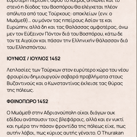
στενό η δίοδος του Βοσπόρου θα ελέγχεται πλέον
απόλυτα από τους Τούρκους: αποκλείων (ενν. ο
Μωάμεθ)… ου μόνον τας ηπείρους Ασίαν τε και
Ευρώπην, αλλά δη και τας θαλάσσας αμφοτέρας, άνω
μεν τον Εύξεινον Πόντον διά του Bοσπόρου, κάτω δε
τον τε Αιγαίον και πάσαν την Ελληνικήν θάλασσαν διά
του Ελλησπόντου.
ΙΟΥΝΙΟΣ / ΙΟΥΛΙΟΣ 1452
Λεηλασίες των Τούρκων στον ευρύτερο χώρο του νέου
φρουρίου δημιουργούν σοβαρά προβλήματα στους
Βυζαντινούς και ο Κωνσταντίνος έκλεισε τας θύρας
της πόλεως.
ΦΘΙΝΟΠΩΡΟ 1452
Ο Μωάμεθ στην Αδριανούπολη οίκοι διάγων ουκ
εδίδου ανάπαυσιν τοις βλεφάροις, αλλά και εν νυκτί
και ημέρα την πάσαν φροντίδα της πόλεως είχε, πως
αυτήν λάβοι, πως κύριος αυτής γένοιτο. Ο Τhurakaη