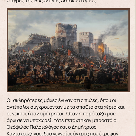
στιγμές της Βυζαντινής Αυτοκρατορίας.
Οι σκληρότερες μάχες έγιναν στις πύλες, όπου οι
αντίπαλοι συγκρούονταν με τα σπαθιά στα χέρια και
οι νεκροί ήταν αμέτρητοι. Όταν η παράταξη μας
άρχισε να υποχωρεί, τότε πετάχτηκαν μπρο­στά ο
Θεόφιλος Παλαιολόγος και ο Δημήτριος
Καντακουζηνός, δύο γενναίοι άντρες που έτρε­ψαν