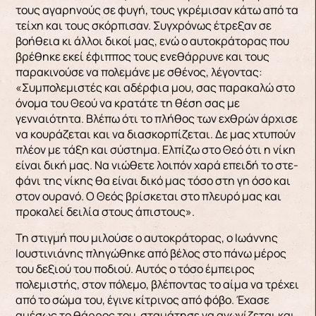
τους αγαρηνούς σε φυγή, τους γκρέμισαν κά­τω από τα
τείχη και τους σκόρπισαν. Συγχρόνως έτρεξαν σε
βοήθεια κι άλλοι δικοί μας, ενώ ο αυ­τοκράτορας που
βρέθηκε εκεί έφιππος τους ενε­θάρρυνε και τους
παρακινούσε να πολεμάνε με σθένος, λέγοντας:
«Συμπολεμιστές και αδέρφια μου, σας παρακαλώ στο
όνομα του Θεού να κρα­τάτε τη θέση σας με
γενναιότητα. Βλέπω ότι το πλήθος των εχθρών άρχισε
να κουράζεται και να διασκορπίζεται. Δε μας χτυπούν
πλέον με τάξη και σύστημα. Ελπίζω στο Θεό ότι η νίκη
είναι δική μας. Να νιώθετε λοιπόν χαρά επειδή το στε­
φάνι της νίκης θα είναι δικό μας τόσο στη γη όσο και
στον ουρανό. Ο Θεός βρίσκεται στο πλευρό μας και
προκαλεί δειλία στους άπιστους».
Τη στιγμή που μιλούσε ο αυτοκράτορας, ο Ιω­άννης
Ιουστινιάνης πληγώθηκε από βέλος στο πά­νω μέρος
του δεξιού του ποδιού. Αυτός ο τόσο έμπειρος
πολεμιστής, στον πόλεμο, βλέποντας το αίμα να τρέχει
από το σώμα του, έγινε κίτρινος από φόβο. Έχασε
αμέσως το θάρρος του, σταμά­τησε να αγωνίζεται και