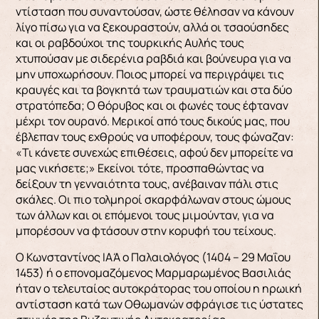
ντίσταση που συναντούσαν, ώστε θέλησαν να κά­νουν
λίγο πίσω για να ξεκουραστούν, αλλά οι τσαούσηδες
και οι ραβδούχοι της τουρκικής Αυ­λής τους
χτυπούσαν με σιδερένια ραβδιά και βούνευρα για να
μην υποχωρήσουν. Ποιος μπο­ρεί να περιγράψει τις
κραυγές και τα βογκητά των τραυματιών και στα δύο
στρατόπεδα; Ο θόρυβος και οι φωνές τους έφταναν
μέχρι τον ουρανό. Με­ρικοί από τους δικούς μας, που
έβλεπαν τους ε­χθρούς να υποφέρουν, τους φώναζαν:
«Τι κάνετε συνεχώς επιθέσεις, αφού δεν μπορείτε να
μας νι­κήσετε;» Εκείνοι τότε, προσπαθώντας να
δείξουν τη γενναιότητα τους, ανέβαιναν πάλι στις
σκάλες. Οι πιο τολμηροί σκαρφάλωναν στους ώμους
των άλλων και οι επόμενοι τους μιμούνταν, για να
μπορέσουν να φτάσουν στην κορυφή του τείχους.
Ο Κωνσταντίνος ΙΑΆ ο Παλαιολόγος (1404 – 29 Μαΐου
1453) ή ο επονομαζόμενος Μαρμαρωμένος Βασιλιάς
ήταν ο τελευταίος αυτοκράτορας του οποίου η ηρωική
αντίσταση κατά των Οθωμανών σφράγισε τις ύστατες