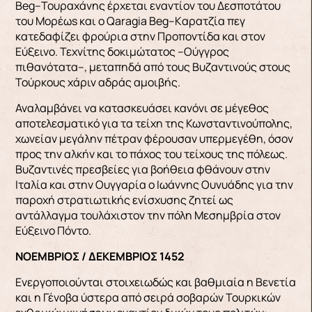
Βeg–Τουραχάνης έρχεται εναντίον του Δεσποτάτου
του Μορέωs και ο Qaragia Βeg–Kαρατζία πεγ
κατεδαφίζει φρούρια στην Προποντίδα και στον
Εύξεινο. Τεχνίτης δοκιμώτατος –Ούγγρος
πιθανότατα–, μεταπηδά από τους Βυζαντινούς στους
Τούρκους χάριν αδράς αμοιβής.
Αναλαμβάνει να κατασκευάσει κανόνι σε μέγεθος
αποτελεσματικό για τα τείχη της Κωνσταντινούπολης,
χωνείαν μεγάλην πέτραν φέρουσαν υπερμεγέθη, όσον
προς την αλκήν και το πάχος του τείχους της πόλεως.
Βυζαντινές πρεσβείες για βοήθεια φθάνουν στην
Ιταλία και στην Ουγγαρία ο Ιωάννης Ουνυάδης για την
παροχή στρατιωτιkής ενίσχυσης ζητεί ως
αντάλλαγμα τουλάχιστον την πόλη Μεσημβρία στον
Εύξεινο Πόντο.
ΝΟΕΜΒΡΙΟΣ / ΔΕΚΕΜΒΡΙΟΣ 1452
Ενεργοποιούνται στοιχειωδώς και βαθμιαία η Βενετία
και η Γένοβα ύστερα από σειρά σοβαρών Τουρκικών