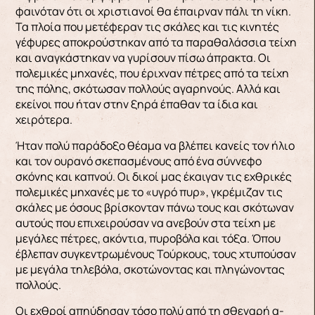
φαινόταν ότι οι χριστιανοί θα έπαιρναν πάλι τη νίκη.
Τα πλοία που μετέφεραν τις σκάλες και τις κινητές
γέφυρες αποκρούστηκαν από τα παρα­θαλάσσια τείχη
και αναγκάστηκαν να γυρίσουν πίσω άπρακτα. Οι
πολεμικές μηχανές, που έρι­χναν πέτρες από τα τείχη
της πόλης, σκότωσαν πολλούς αγαρηνούς. Αλλά και
εκείνοι που ήταν στην ξηρά έπαθαν τα ίδια και
χειρότερα.
Ήταν πολύ παράδοξο θέαμα να βλέπει κανείς τον ήλιο
και τον ουρανό σκεπασμένους από ένα σύννεφο
σκόνης και καπνού. Οι δικοί μας έκαιγαν τις ε­χθρικές
πολεμικές μηχανές με το «υγρό πυρ», γκρέμιζαν τις
σκάλες με όσους βρίσκονταν πάνω τους και σκότωναν
αυτούς που επιχειρούσαν να ανεβούν στα τείχη με
μεγάλες πέτρες, ακόντια, πυροβόλα και τόξα. Όπου
έβλεπαν συγκεντρωμέ­νους Τούρκους, τους χτυπούσαν
με μεγάλα τηλε­βόλα, σκοτώνοντας και πληγώνοντας
πολλούς.
Οι εχθροί απηύδησαν τόσο πολύ από τη σθεναρή α­