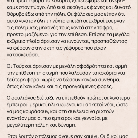
για πρώτη φορά τα κοκόρια, ξεπεζέψαμε και ανεβή­
καμε στον πύργο. Από εκεί ακούγαμε φωνές και δυνατό
θόρυβο έξω από την πόλη. Οι φύλακες μας είπαν ότι
αυτό γινόταν όλη τη νύχτα επειδή οι εχθροί έσερναν
τις πολεμικές μηχανές τους κο­ντά στην τάφρο,
προετοιμαζόμενοι για την επίθε­ση. Επίσης τα μεγάλα
εχθρικά πλοία άρχισαν να κινούνται, προσπαθώντας
να φέρουν στην ακτή τις γέφυρες που είχαν
κατασκευάσει.
Οι Τούρκοι άρχισαν με μεγάλη σφοδρότητα και ορμή
την επί­θεση τη στιγμή που λαλούσαν τα κοκόρια για
δεύ­τερη φορά, χωρίς να δώσουν κανένα σύνθημα,
όπως είχαν κάνει και τις προηγούμενες φορές.
Ο σουλτάνος διέταξε να επιτεθούν πρώτοι οι λιγότε­ρο
έμπειροι, μερικοί ηλικιωμένοι και αρκετοί νέοι, ώστε
να μας κουράσουν, και στη συνέχεια να ρι­χτούν
εναντίον μας οι πιο έμπειροι και γενναίοι με
μεγαλύτερη τόλμη και δύναμη.
Έτσι λοιπόν ο πό­λεμος άναψε σαν καμίνι. Οι δικοί μας