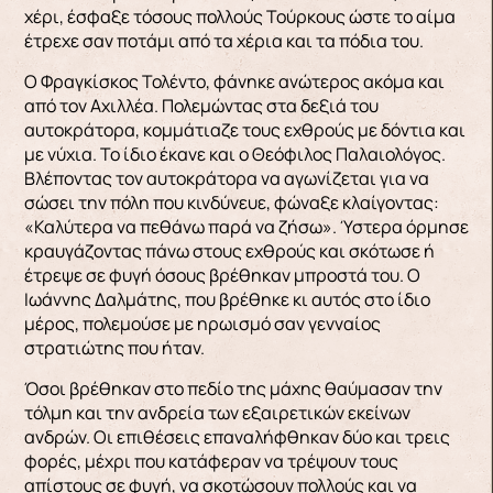
χέρι, έσφαξε τόσους πολλούς Τούρκους ώστε το αίμα
έτρεχε σαν ποτάμι από τα χέρια και τα πόδια του.
Ο Φραγκίσκος Τολέντο, φάνηκε ανώτερος ακόμα και
από τον Αχιλλέα. Πολεμώντας στα δεξιά του
αυτοκράτορα, κομμάτιαζε τους εχθρούς με δόντια και
με νύχια. Το ίδιο έκανε και ο Θεόφιλος Παλαιολόγος.
Βλέποντας τον αυτοκράτορα να αγω­νίζεται για να
σώσει την πόλη που κινδύνευε, φώναξε κλαίγοντας:
«Καλύτερα να πεθάνω παρά να ζήσω». Ύστερα όρμησε
κραυγάζοντας πάνω στους εχθρούς και σκότωσε ή
έτρεψε σε φυγή όσους βρέ­θηκαν μπροστά του. Ο
Ιωάννης Δαλμάτης, που βρέθηκε κι αυτός στο ίδιο
μέρος, πολεμούσε με ηρωισμό σαν γενναίος
στρατιώτης που ήταν.
Ό­σοι βρέθηκαν στο πεδίο της μάχης θαύμασαν την
τόλμη και την ανδρεία των εξαιρετικών εκείνων
ανδρών. Οι επιθέσεις επαναλήφθηκαν δύο και τρεις
φορές, μέχρι που κατάφεραν να τρέψουν τους
απίστους σε φυγή, να σκοτώσουν πολλούς και να