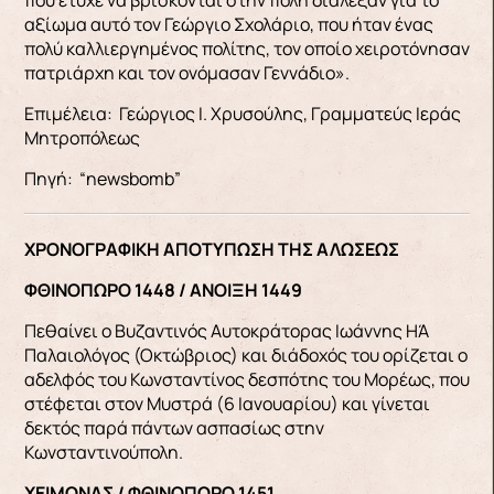
αξίωμα αυτό τον Γεώργιο Σχολάριο, που ήταν έ­νας
πολύ καλλιεργημένος πολίτης, τον οποίο χει­ροτόνησαν
πατριάρχη και τον ονόμασαν Γεννά­διο».
Επιμέλεια: Γεώργιος Ι. Χρυσούλης, Γραμματεύς Ιεράς
Μητροπόλεως
Πηγή: “newsbomb”
ΧΡΟΝΟΓΡΑΦΙΚΗ ΑΠΟΤΥΠΩΣΗ ΤΗΣ ΑΛΩΣΕΩΣ
ΦΘΙΝΟΠΩΡΟ 1448 / ΑΝΟΙΞΗ 1449
Πεθαίνει ο Βυζαντινός Αυτοκράτορας Ιωάννης ΗΆ
Παλαιολόγος (Οκτώβριος) και διάδοχός του ορίζεται ο
αδελφός του Κωνσταντίνος δεσπότης του Μορέως, που
στέφεται στον Μυστρά (6 Ιανουαρίου) και γίνεται
δεκτός παρά πάντων ασπασίως στην
Κωνσταντινούπολη.
ΧΕΙΜΩΝΑΣ / ΦΘΙΝΟΠΩΡΟ 1451