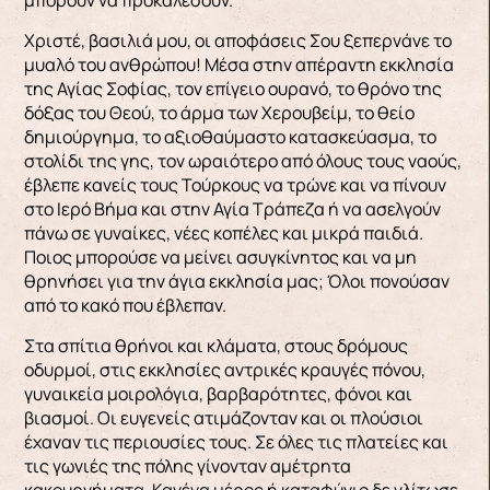
Χριστέ, βασιλιά μου, οι αποφάσεις Σου ξεπερνάνε το
μυαλό του ανθρώπου! Μέσα στην απέραντη εκκλησία
της Α­γίας Σοφίας, τον επίγειο ουρανό, το θρόνο της
δόξας του Θεού, το άρμα των Χερουβείμ, το θείο
δημιούργημα, το αξιοθαύμαστο κατασκεύασμα, το
στολίδι της γης, τον ωραιότερο από όλους τους ναούς,
έβλεπε κανείς τους Τούρκους να τρώνε και να πίνουν
στο Ιερό Βήμα και στην Αγία Τρά­πεζα ή να ασελγούν
πάνω σε γυναίκες, νέες κοπέ­λες και μικρά παιδιά.
Ποιος μπορούσε να μείνει ασυγκίνητος και να μη
θρηνήσει για την άγια εκ­κλησία μας; Όλοι πονούσαν
από το κακό που έβλε­παν.
Στα σπίτια θρήνοι και κλάματα, στους δρό­μους
οδυρμοί, στις εκκλησίες αντρικές κραυγές πόνου,
γυναικεία μοιρολόγια, βαρβαρότητες, φό­νοι και
βιασμοί. Οι ευγενείς ατιμάζονταν και οι πλούσιοι
έχαναν τις περιουσίες τους. Σε όλες τις πλατείες και
τις γωνιές της πόλης γίνονταν αμέ­τρητα
κακουργήματα. Κανένα μέρος ή καταφύγιο δε γλίτωσε