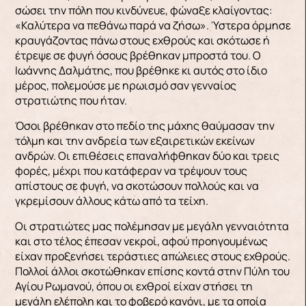
σώσει την πόλη που κινδύνευε, φώναξε κλαίγοντας:
«Καλύτερα να πεθάνω παρά να ζήσω». Ύστερα όρμησε
κραυγάζοντας πάνω στους εχθρούς και σκότωσε ή
έτρεψε σε φυγή όσους βρέ­θηκαν μπροστά του. Ο
Ιωάννης Δαλμάτης, που βρέθηκε κι αυτός στο ίδιο
μέρος, πολεμούσε με ηρωισμό σαν γενναίος
στρατιώτης που ήταν.
Ό­σοι βρέθηκαν στο πεδίο της μάχης θαύμασαν την
τόλμη και την ανδρεία των εξαιρετικών εκείνων
ανδρών. Οι επιθέσεις επαναλήφθηκαν δύο και τρεις
φορές, μέχρι που κατάφεραν να τρέψουν τους
απίστους σε φυγή, να σκοτώσουν πολλούς και να
γκρεμίσουν άλλους κάτω από τα τείχη.
Οι στρατιώτες μας πολέμησαν με μεγάλη γενναιότητα
και στο τέλος έπεσαν νεκροί, αφού προηγουμένως
είχαν προξενήσει τεράστιες απώλειες στους ε­χθρούς.
Πολλοί άλλοι σκοτώθηκαν επίσης κοντά στην Πύλη του
Αγίου Ρωμανού, όπου οι εχθροί είχαν στήσει τη
μεγάλη ελέπολη και το φοβερό κανόνι, με τα οποία