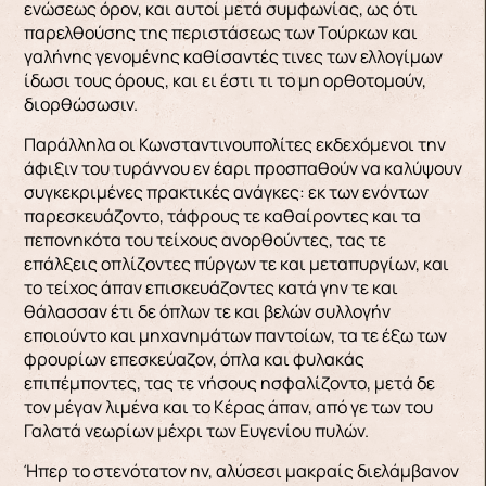
ενώσεως όρον, και αυτοί μετά συμφωνίας, ως ότι
παρελθούσης της περιστάσεως των Τούρκων και
γαλήνης γενομένης καθίσαντές τινες των ελλογίμων
ίδωσι τους όρους, και ει έστι τι το μη ορθοτομούν,
διορθώσωσιν.
Παράλληλα οι Κωνσταντινουπολίτες εκδεχόμενοι την
άφιξιν του τυράννου εν έαρι προσπαθούν να καλύψουν
συγκεκριμένες πρακτικές ανάγκες: εκ των ενόντων
παρεσκευάζοντο, τάφρους τε καθαίροντες και τα
πεπονηκότα του τείχους ανορθούντες, τας τε
επάλξεις οπλίζοντες πύργων τε και μεταπυργίων, και
το τείχος άπαν επισκευάζοντες κατά γην τε και
θάλασσαν έτι δε όπλων τε και βελών συλλογήν
εποιούντο και μηχανημάτων παντοίων, τα τε έξω των
φρουρίων επεσκεύαζον, όπλα και φυλακάς
επιπέμποντες, τας τε νήσους ησφαλίζοντο, μετά δε
τον μέγαν λιμένα και το Kέρας άπαν, από γε των του
Γαλατά νεωρίων μέχρι των Ευγενίου πυλών.
Ήπερ το στενότατον ην, αλύσεσι μακραίς διελάμβανον