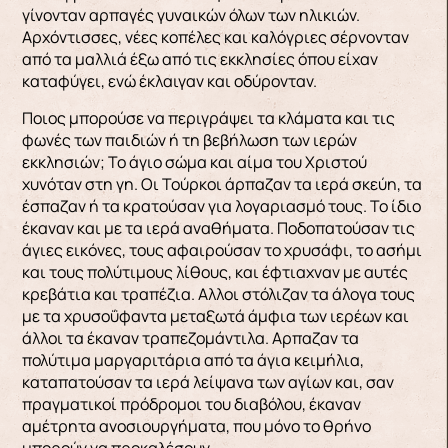
γίνονταν αρπαγές γυναικών όλων των ηλικιών.
Αρχόντισσες, νέες κοπέλες και καλόγριες σέρνονταν
από τα μαλλιά έξω από τις εκκλησίες όπου είχαν
καταφύγει, ενώ έκλαιγαν και οδύρονταν.
Ποιος μπορούσε να πε­ριγράψει τα κλάματα και τις
φωνές των παιδιών ή τη βεβήλωση των ιερών
εκκλησιών; Το άγιο σώμα και αίμα του Χριστού
χυνόταν στη γη. Οι Τούρκοι άρπαζαν τα ιερά σκεύη, τα
έσπαζαν ή τα κρατού­σαν για λογαριασμό τους. Το ίδιο
έκαναν και με τα ιερά αναθήματα. Ποδοπατούσαν τις
άγιες εικό­νες, τους αφαιρούσαν το χρυσάφι, το ασήμι
και τους πολύτιμους λίθους, και έφτιαχναν με αυτές
κρεβάτια και τραπέζια. Aλλοι στόλιζαν τα άλογα τους
με τα χρυσοΰφαντα μεταξωτά άμφια των ιε­ρέων και
άλλοι τα έκαναν τραπεζομάντιλα. Aρπαζαν τα
πολύτιμα μαργαριτάρια από τα άγια κει­μήλια,
καταπατούσαν τα ιερά λείψανα των αγίων και, σαν
πραγματικοί πρόδρομοι του διαβόλου, έκαναν
αμέτρητα ανοσιουργήματα, που μόνο το θρήνο
μπορούν να προκαλέσουν.