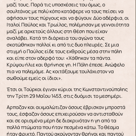
μαζί τους. Παρά τις υποσχέσεις του όμως, ο
σουλτάνος με πολύ κόπο κατάφερε να τους πείσει να
αφήσουν τους πύργους και να φύγουν. Δύο αδέρφια, οι
Ιταλοί Παύλος και Τρωίλος, πολέμησαν με γεν­ναιότητα
μαζί με αρκετούς άλλους στη θέση που είχαν
αναλάβει. Κατά τη διάρκεια του αγώνα τους
σκοτώθηκαν πολλοί κι από τις δυο πλευρές. Σε μια
στιγμή ο Παύλος είδε τους εχθρούς μέσα στην πόλη
και είπε στον αδερφό του: «Χάθηκαν τα πά­ντα.
Κρύψου ήλιε και θρήνησε γη. Η Πόλη έπεσε. Ανώφελο
πια να πολεμάμε. Ας κοιτάξουμε τουλά­χιστον να
σωθούμε εμείς οι ίδιοι».
Έτσι οι Τούρκοι έγιναν κύριοι της Κωνσταντι­νούπολης
την Τρίτη 29 Μαΐου 1453, στις δυόμισι το μεσημέρι.
Aρπαζαν και αιχμαλώτιζαν όσους έβρισκαν μπροστά
τους, έσφαζαν όσους επιχει­ρούσαν να αντισταθούν
και σε ορισμένα μέρη δε διακρινόταν η γη από τα
πολλά πτώματα που ήταν πεσμένα κάτω. Το θέαμα
ήταν φρικτό. Παντού ακούγονταν θρήνοι και παντού