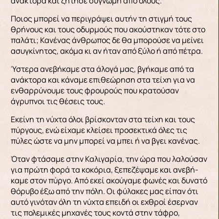
ανάκτορα και ζήτησε συγνώμη από όλους.
Ποιος μπορεί να περιγράψει αυτήν τη στιγμή τους
θρή­νους και τους οδυρμούς που ακούστηκαν τότε στο
παλάτι; Κανένας άνθρωπος δε θα μπορούσε να μείνει
ασυγκίνητος, ακόμα κι αν ήταν από ξύλο ή από πέτρα.
Ύστερα ανεβήκαμε στα άλογά μας, βγήκαμε από τα
ανάκτορα και κάναμε επιθεώρηση στα τεί­χη για να
ενθαρρύνουμε τους φρουρούς που κρα­τούσαν
άγρυπνοι τις θέσεις τους.
Εκείνη τη νύχτα όλοι βρίσκονταν στα τείχη και τους
πύργους, ενώ είχαμε κλείσει προσεκτικά όλες τις
πύλες ώστε να μην μπορεί να μπει ή να βγει κανένας.
Όταν φτά­σαμε στην Καλιγαρία, την ώρα που λαλούσαν
για πρώτη φορά τα κοκόρια, ξεπεζέψαμε και ανεβή­
καμε στον πύργο. Από εκεί ακούγαμε φωνές και δυνατό
θόρυβο έξω από την πόλη. Οι φύλακες μας είπαν ότι
αυτό γινόταν όλη τη νύχτα επειδή οι εχθροί έσερναν
τις πολεμικές μηχανές τους κο­ντά στην τάφρο,