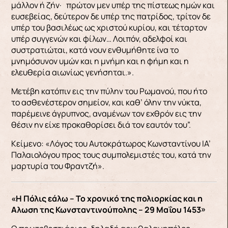
μάλλον ή ζήν· πρώτον μεν υπέρ της πίστεως ημών και
ευσεβείας, δεύτερον δε υπέρ της πατρίδος, τρίτον δε
υπέρ του βασιλέως ως χριστού κυρίου, και τέταρτον
υπέρ συγγενών και φίλων… Λοιπόν, αδελφοί και
συστρατιώται, κατά νουν ενθυμήθητε ίνα το
μνημόσυνον υμών και η μνήμη και η φήμη και η
ελευθερία αιωνίως γενήσηται.».
Μετέβη κατόπιν εις την πύλην του Ρωμανού, που ήτο
το ασθενέστερον σημείον, και καθ’ όλην την νύκτα,
παρέμεινε άγρυπνος, αναμένων τον εχθρόν εις την
θέσιν ην είχε προκαθορίσει διά τον εαυτόν του”.
Κείμενο: «Λόγος του Αυτοκράτωρος Κωνσταντίνου ΙΑ’
Παλαιολόγου προς τους συμπολεμιστές του, κατά την
μαρτυρία του Φραντζή».
«Η Πόλις εάλω – Το χρονικό της πολιορκίας και η
Aλωση της Κωνσταντινούπολης – 29 Μαΐου 1453»