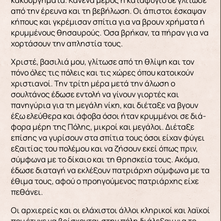
από την έρευνα και τη βεβήλωση. Οι άπιστοι έσκαψαν
κήπους και γκρέμισαν σπίτια για να βρουν χρήματα ή
κρυμμένους θησαυρούς. Όσα βρήκαν, τα πήραν για να
χορτάσουν την απληστία τους.
Χριστέ, βασιλιά μου, γλίτωσε από τη θλίψη και τον
πόνο όλες τις πόλεις και τις χώρες όπου κατοικούν
χριστιανοί. Την τρίτη μέρα μετά την άλωση ο
σουλτάνος έδωσε εντολή να γίνουν γιορτές και
πανηγύρια για τη μεγάλη νίκη, και διέταξε να βγουν
έξω ελεύθερα και άφοβα όσοι ήταν κρυμμένοι σε διά­
φορα μέρη της Πόλης, μικροί και μεγάλοι. Διέταξε
επίσης να γυρίσουν στα σπίτια τους όσοι είχαν φύγει
εξαιτίας του πολέμου και να ζήσουν εκεί όπως πριν,
σύμφωνα με το δίκαιο και τη θρησκεία τους. Ακόμα,
έδωσε διαταγή να εκλέξουν πα­τριάρχη σύμφωνα με τα
έθιμα τους, αφού ο προη­γούμενος πατριάρχης είχε
πεθάνει.
Οι αρχιερείς και οι ελάχιστοι άλλοι κληρικοί και λαϊκοί
που έτυχε να βρίσκονται στην πόλη διάλεξαν για το