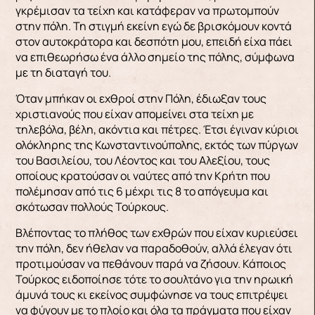
γκρέμισαν τα τείχη και κατάφεραν να πρωτομπούν
στην πόλη. Τη στιγμή εκεί­νη εγώ δε βρισκόμουν κοντά
στον αυτοκράτορα και δεσπότη μου, επειδή είχα πάει
να επιθεωρήσω ένα άλλο σημείο της πόλης, σύμφωνα
με τη διατα­γή του.
Όταν μπήκαν οι εχθροί στην Πόλη, έδιωξαν τους
χριστιανούς που είχαν απομείνει στα τείχη με
τηλεβόλα, βέλη, ακόντια και πέτρες. Έτσι έγι­ναν κύριοι
ολόκληρης της Κωνσταντινούπολης, εκτός των πύργων
του Βασιλείου, του Λέοντος και του Αλεξίου, τους
οποίους κρατούσαν οι ναύ­τες από την Κρήτη που
πολέμησαν από τις 6 μέχρι τις 8 το απόγευμα και
σκότωσαν πολλούς Τούρ­κους.
Βλέποντας το πλήθος των εχθρών που είχαν κυριεύσει
την πόλη, δεν ήθελαν να παραδοθούν, αλλά έλεγαν ότι
προτιμούσαν να πεθάνουν παρά να ζήσουν. Κάποιος
Τούρκος ειδοποίησε τότε το σουλτάνο για την ηρωική
άμυνά τους κι εκείνος συμφώνησε να τους επιτρέψει
να φύγουν με το πλοίο και όλα τα πράγματα που είχαν