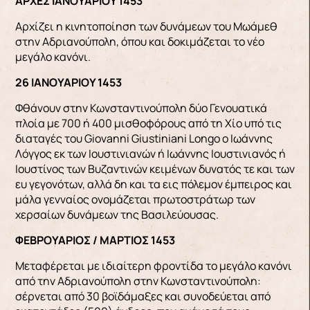
ΑΡΧΕΣ ΙΑΝΟΥΑΡΙΟΥ 1453
Αρχίζει η κινητοποίηση των δυνάμεων του Μωάμεθ
στην Αδριανούπολη, όπου και δοκιμάζεται το νέο
μεγάλο κανόνι.
26 ΙΑΝΟΥΑΡΙΟΥ 1453
Φθάνουν στην Κωνσταντινούπολη δύο Γενουατικά
πλοία με 700 ή 400 μισθοφόρους από τη Χίο υπό τις
διαταγές του Giovanni Giustiniani Longo ο Ιωάννης
Λόγγος εκ των Ιουστινιανών ή Ιωάννης Ιουστινιανός ή
Ιουστίνος των Βυζαντινών κειμένων δυνατός τε και των
ευ γεγονότων, αλλά δη και τα εις πόλεμον έμπειρος και
μάλα γενναίος ονομάζεται πρωτοστράτωρ των
χερσαίων δυνάμεων της Βασιλεύουσας.
ΦΕΒΡΟΥΑΡΙΟΣ / ΜΑΡΤΙΟΣ 1453
Μεταφέρεται με ιδιαίτερη φροντίδα το μεγάλο κανόνι
από την Αδριανούπολη στην Κωνσταντινούπολη:
σέρνεται από 30 βοϊδάμαξες και συνοδεύεται από