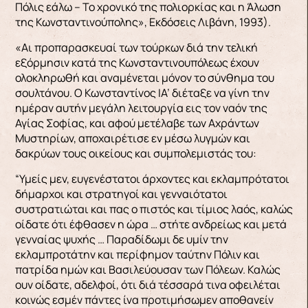
Πόλις εάλω – Το χρονικό της πολιορκίας και η Άλωση
της Κωνσταντινούπολης», Εκδόσεις Λιβάνη, 1993).
«Αι προπαρασκευαί των τούρκων διά την τελική
εξόρμησιν κατά της Κωνσταντινουπόλεως έχουν
ολοκληρωθή και αναμένεται μόνον το σύνθημα του
σουλτάνου. Ο Κωνσταντίνος ΙΑ’ διέταξε να γίνη την
ημέραν αυτήν μεγάλη λειτουργία εις τον ναόν της
Αγίας Σοφίας, και αφού μετέλαβε των Αχράντων
Μυστηρίων, αποχαιρέτισε εν μέσω λυγμών και
δακρύων τους οικείους και συμπολεμιστάς του:
“Υμείς μεν, ευγενέστατοι άρχοντες και εκλαμπρότατοι
δήμαρχοι και στρατηγοί και γενναιότατοι
συστρατιώται και πας ο πιστός και τίμιος λαός, καλώς
οίδατε ότι έφθασεν η ώρα … στήτε ανδρείως και μετά
γενναίας ψυχής … Παραδίδωμι δε υμίν την
εκλαμπροτάτην και περίφημον ταύτην Πόλιν και
πατρίδα ημών και Βασιλεύουσαν των Πόλεων. Καλώς
ουν οίδατε, αδελφοί, ότι διά τέσσαρά τινα οφειλέται
κοινώς εσμέν πάντες ίνα προτιμήσωμεν αποθανείν