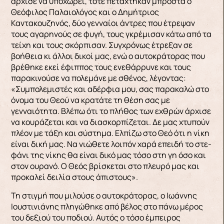
άρχισε να υποχωρεί, τότε πετάχτηκαν μπρο­στά ο
Θεόφιλος Παλαιολόγος και ο Δημήτριος
Καντακουζηνός, δύο γενναίοι άντρες που έτρε­ψαν
τους αγαρηνούς σε φυγή, τους γκρέμισαν κά­τω από τα
τείχη και τους σκόρπισαν. Συγχρόνως έτρεξαν σε
βοήθεια κι άλλοι δικοί μας, ενώ ο αυ­τοκράτορας που
βρέθηκε εκεί έφιππος τους ενε­θάρρυνε και τους
παρακινούσε να πολεμάνε με σθένος, λέγοντας:
«Συμπολεμιστές και αδέρφια μου, σας παρακαλώ στο
όνομα του Θεού να κρα­τάτε τη θέση σας με
γενναιότητα. Βλέπω ότι το πλήθος των εχθρών άρχισε
να κουράζεται και να διασκορπίζεται. Δε μας χτυπούν
πλέον με τάξη και σύστημα. Ελπίζω στο Θεό ότι η νίκη
είναι δική μας. Να νιώθετε λοιπόν χαρά επειδή το στε­
φάνι της νίκης θα είναι δικό μας τόσο στη γη όσο και
στον ουρανό. Ο Θεός βρίσκεται στο πλευρό μας και
προκαλεί δειλία στους άπιστους».
Τη στιγμή που μιλούσε ο αυτοκράτορας, ο Ιω­άννης
Ιουστινιάνης πληγώθηκε από βέλος στο πά­νω μέρος
του δεξιού του ποδιού. Αυτός ο τόσο έμπειρος