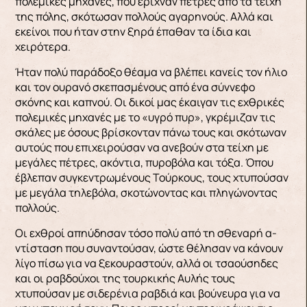
πολεμικές μηχανές, που έρι­χναν πέτρες από τα τείχη
της πόλης, σκότωσαν πολλούς αγαρηνούς. Αλλά και
εκείνοι που ήταν στην ξηρά έπαθαν τα ίδια και
χειρότερα.
Ήταν πολύ παράδοξο θέαμα να βλέπει κανείς τον ήλιο
και τον ουρανό σκεπασμένους από ένα σύννεφο
σκόνης και καπνού. Οι δικοί μας έκαιγαν τις ε­χθρικές
πολεμικές μηχανές με το «υγρό πυρ», γκρέμιζαν τις
σκάλες με όσους βρίσκονταν πάνω τους και σκότωναν
αυτούς που επιχειρούσαν να ανεβούν στα τείχη με
μεγάλες πέτρες, ακόντια, πυροβόλα και τόξα. Όπου
έβλεπαν συγκεντρωμέ­νους Τούρκους, τους χτυπούσαν
με μεγάλα τηλε­βόλα, σκοτώνοντας και πληγώνοντας
πολλούς.
Οι εχθροί απηύδησαν τόσο πολύ από τη σθεναρή α­
ντίσταση που συναντούσαν, ώστε θέλησαν να κά­νουν
λίγο πίσω για να ξεκουραστούν, αλλά οι τσαούσηδες
και οι ραβδούχοι της τουρκικής Αυ­λής τους
χτυπούσαν με σιδερένια ραβδιά και βούνευρα για να