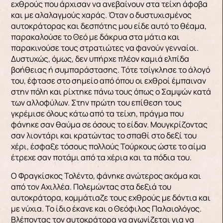
εχθρούς που άρχισαν να ανεβαίνουν στα τείχη άφοβα
και με αλαλαγμούς χαράς. Όταν ο δυστυχισμένος
αυτοκράτορας και δε­σπότης μου είδε αυτό το θέαμα,
παρακαλούσε το Θεό με δάκρυα στα μάτια και
παρακινούσε τους στρατιώτες να φανούν γενναίοι.
Δυστυχώς, όμως, δεν υπήρχε πλέον καμιά ελπίδα
βοήθειας ή συ­μπαράστασης. Τότε τσίγκλησε το άλογό
του, έφτα­σε στο σημείο από όπου οι εχθροί έμπαιναν
στην πόλη και ρίχτηκε πάνω τους όπως ο Σαμψών κατά
των αλλοφύλων. Στην πρώτη του επίθεση τους
γκρέμισε όλους κάτω από τα τείχη, πράγμα που
φάνηκε σαν θαύμα σε όσους το είδαν. Μουγκρί­ζοντας
σαν λιοντάρι και κρατώντας το σπαθί στο δεξί του
χέρι, έσφαξε τόσους πολλούς Τούρκους ώστε το αίμα
έτρεχε σαν ποτάμι από τα χέρια και τα πόδια του.
Ο Φραγκίσκος Τολέντο, φάνηκε ανώτερος ακόμα και
από τον Αχιλλέα. Πολεμώντας στα δεξιά του
αυτοκράτορα, κομμάτιαζε τους εχθρούς με δόντια και
με νύχια. Το ίδιο έκανε και ο Θεόφιλος Παλαιολόγος.
Βλέποντας τον αυτοκράτορα να αγω­νίζεται για να