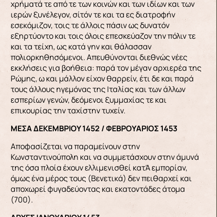
χρήματά τε από τε των κοινών και των ιδίων και των
ιερών ξυνέλεγον, σίτόν τε και τα ες διατροφήν
εσεκόμιζον, τοις τε άλλοις πάσιν ως δυνατόν
εξηρτύοντο και τοις όλοις επεσκεύαζον την πόλιν τε
και τα τείχη, ως κατά γην και θάλασσαν
πολιορκηθησόμενοι. Απευθύνονται διεθνώς νέες
εκκλήσεις για βοήθεια: παρά τον μέγαν αρχιερέα της
Pώμης, ω και μάλλον είχον θαρρείν, έτι δε και παρά
τους άλλους ηγεμόνας της Ιταλίας και των άλλων
εσπερίων γενών, δεόμενοι ξυμμαχίας τε και
επικουρίας την ταχίστην τυχείν.
ΜΕΣΑ ΔΕΚΕΜΒΡΙΟΥ 1452 / ΦΕΒΡΟΥΑΡΙΟΣ 1453
Αποφασίζεται να παραμείνουν στην
Κωνσταντινούπολη και να συμμετάσχουν στην άμυνά
της όσα πλοία έχουν ελλιμενισθεί κατΆ εμπορίαν,
όμως ένα μέρος τους (Βενετικά) δεν πειθαρχεί και
αποχωρεί φυγαδεύοντας και εκατοντάδες άτομα
(700).