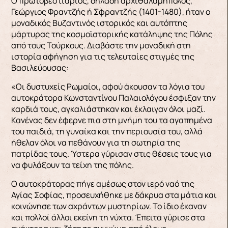
Ο πρωτοβεστιάριος, δηλαδή αρχιθαλαμηπόλος,
Γεώργιος Φραντζής ή Σφραντζής (1401-1480), ήταν ο
μοναδικός Βυζαντινός ιστορικός και αυτόπτης
μάρτυρας της κοσμοϊστορικής κατάληψης της Πόλης
από τους Τούρκους. Διαβάστε την μοναδική στη
ιστορία αφήγηση για τις τελευταίες στιγμές της
Βασιλεύουσας:
«Οι δυστυχείς Ρωμαίοι, αφού άκουσαν τα λόγια του
αυτοκράτορα Κωνσταντίνου Παλαιολόγου έσφιξαν την
καρδιά τους, αγκα­λιάστηκαν και έκλαιγαν όλοι μαζί.
Κανένας δεν έφερνε πια στη μνήμη του τα αγαπημένα
του παι­διά, τη γυναίκα και την περιουσία του, αλλά
ήθε­λαν όλοι να πεθάνουν για τη σωτηρία της
πατρίδας τους. Ύστερα γύρισαν στις θέσεις τους για
να φυλάξουν τα τείχη της πόλης.
Ο αυτοκράτορας πήγε αμέσως στον ιερό ναό της
Αγίας Σοφίας, προσευχήθηκε με δάκρυα στα μάτια και
κοινώνη­σε των αχράντων μυστηρίων. Το ίδιο έκαναν
και πολλοί άλλοι εκείνη τη νύχτα. Έπειτα γύρισε στα