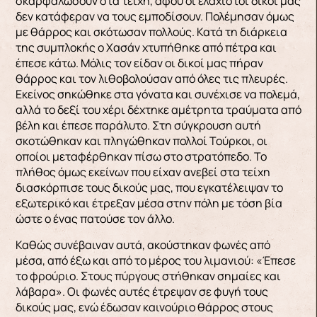
σκαρφαλώσουν στα τείχη, αφού οι ελάχιστοι δικοί μας
δεν κατάφεραν να τους εμπο­δίσουν. Πολέμησαν όμως
με θάρρος και σκότωσαν πολλούς. Κατά τη διάρκεια
της συμπλοκής ο Χα­σάν χτυπήθηκε από πέτρα και
έπεσε κάτω. Μόλις τον είδαν οι δικοί μας πήραν
θάρρος και τον λιθοβολούσαν από όλες τις πλευρές.
Εκείνος σηκώ­θηκε στα γόνατα και συνέχισε να πολεμά,
αλλά το δεξί του χέρι δέχτηκε αμέτρητα τραύματα από
βέλη και έπεσε παράλυτο. Στη σύγκρουση αυτή
σκοτώθηκαν και πληγώθηκαν πολλοί Τούρκοι, οι
οποίοι μεταφέρθηκαν πίσω στο στρατόπεδο. Το
πλήθος όμως εκείνων που είχαν ανεβεί στα τείχη
διασκόρπισε τους δικούς μας, που εγκατέλειψαν το
εξωτερικό και έτρεξαν μέσα στην πόλη με τόση βία
ώστε ο ένας πατούσε τον άλλο.
Καθώς συνέ­βαιναν αυτά, ακούστηκαν φωνές από
μέσα, από έξω και από το μέρος του λιμανιού: «Έπεσε
το φρούριο. Στους πύργους στήθηκαν σημαίες και
λάβαρα». Οι φωνές αυτές έτρεψαν σε φυγή τους
δικούς μας, ενώ έδωσαν καινούριο θάρρος στους