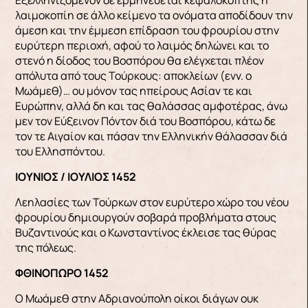
λαιμοκοπίη σε άλλο κείμενο τα ονόματα αποδίδουν την
άμεση και την έμμεση επίδραση του φρουρίου στην
ευρύτερη περιοχή, αφού το λαιμός δηλώνει και το
στενό η δίοδος του Βοσπόρου θα ελέγχεται πλέον
απόλυτα από τους Τούρκους: αποκλείων (ενν. ο
Μωάμεθ)… ου μόνον τας ηπείρους Ασίαν τε και
Ευρώπην, αλλά δη και τας θαλάσσας αμφοτέρας, άνω
μεν τον Εύξεινον Πόντον διά του Bοσπόρου, κάτω δε
τον τε Αιγαίον και πάσαν την Ελληνικήν θάλασσαν διά
του Ελλησπόντου.
ΙΟΥΝΙΟΣ / ΙΟΥΛΙΟΣ 1452
Λεηλασίες των Τούρκων στον ευρύτερο χώρο του νέου
φρουρίου δημιουργούν σοβαρά προβλήματα στους
Βυζαντινούς και ο Κωνσταντίνος έκλεισε τας θύρας
της πόλεως.
ΦΘΙΝΟΠΩΡΟ 1452
Ο Μωάμεθ στην Αδριανούπολη οίκοι διάγων ουκ