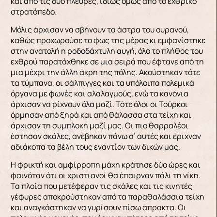
και από τις δυο πλευρές, ιδίως όμως από το εχθρικό
στρα­τόπεδο.
Μόλις άρχισαν να σβήνουν τα άστρα του ουρανού,
καθώς προχωρούσε το φως της μέρας κι εμφανίστηκε
στην ανατολή η ροδοδάχτυλη αυγή, όλο το πλήθος του
εχθρού παρατάχθηκε σε μια σειρά που έφτανε από τη
μια μέχρι την άλλη άκρη της πόλης. Ακούστηκαν τότε
τα τύμπανα, οι σάλ­πιγγες και τα υπόλοιπα πολεμικά
όργανα με φω­νές και αλαλαγμούς, ενώ τα κανόνια
άρχισαν να ρίχνουν όλα μαζί. Τότε όλοι οι Τούρκοι
όρμησαν από ξηρά και από θάλασσα στα τείχη και
άρχισαν τη συμπλοκή μαζί μας. Οι πιο θαρραλέοι
έστησαν σκάλες, ανέβηκαν πάνω σ’ αυτές και έριχναν
αδιά­κοπα τα βέλη τους εναντίον των δικών μας.
Η φρικτή και αμφίρροπη μάχη κράτησε δύο ώρες και
φαινόταν ότι οι χριστιανοί θα έπαιρναν πάλι τη νίκη.
Τα πλοία που μετέφεραν τις σκάλες και τις κινητές
γέφυρες αποκρούστηκαν από τα παρα­θαλάσσια τείχη
και αναγκάστηκαν να γυρίσουν πίσω άπρακτα. Οι