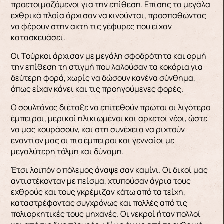
προετοιμαζόμενοι για την επίθε­ση. Επίσης τα μεγάλα
εχθρικά πλοία άρχισαν να κινούνται, προσπαθώντας
να φέρουν στην ακτή τις γέφυρες που είχαν
κατασκευάσει.
Οι Τούρκοι άρχισαν με μεγάλη σφοδρότητα και ορμή
την επί­θεση τη στιγμή που λαλούσαν τα κοκόρια για
δεύ­τερη φορά, χωρίς να δώσουν κανένα σύνθημα,
όπως είχαν κάνει και τις προηγούμενες φορές.
Ο σουλτάνος διέταξε να επιτεθούν πρώτοι οι λιγότε­ρο
έμπειροι, μερικοί ηλικιωμένοι και αρκετοί νέοι, ώστε
να μας κουράσουν, και στη συνέχεια να ρι­χτούν
εναντίον μας οι πιο έμπειροι και γενναίοι με
μεγαλύτερη τόλμη και δύναμη.
Έτσι λοιπόν ο πό­λεμος άναψε σαν καμίνι. Οι δικοί μας
αντιστέκο­νταν με πείσμα, χτυπούσαν άγρια τους
εχθρούς και τους γκρέμιζαν κάτω από τα τείχη,
καταστρέ­φοντας συγχρόνως και πολλές από τις
πολιορκη­τικές τους μηχανές. Οι νεκροί ήταν πολλοί