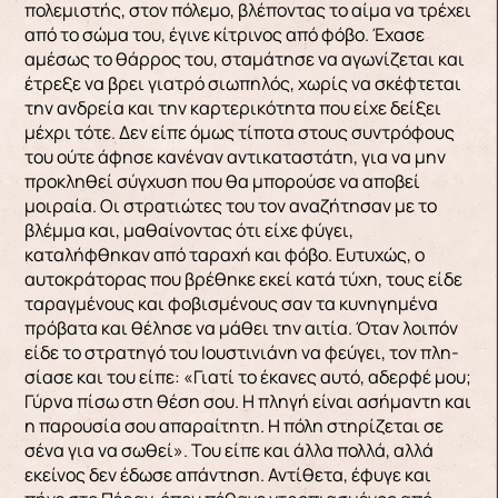
πολεμιστής, στον πόλεμο, βλέποντας το αίμα να τρέχει
από το σώμα του, έγινε κίτρινος από φόβο. Έχασε
αμέσως το θάρρος του, σταμά­τησε να αγωνίζεται και
έτρεξε να βρει γιατρό σιω­πηλός, χωρίς να σκέφτεται
την ανδρεία και την καρτερικότητα που είχε δείξει
μέχρι τότε. Δεν εί­πε όμως τίποτα στους συντρόφους
του ούτε άφησε κανέναν αντικαταστάτη, για να μην
προκληθεί σύγχυση που θα μπορούσε να αποβεί
μοιραία. Οι στρατιώτες του τον αναζήτησαν με το
βλέμμα και, μαθαίνοντας ότι είχε φύγει,
καταλήφθηκαν από ταραχή και φόβο. Ευτυχώς, ο
αυτοκράτορας που βρέθηκε εκεί κατά τύχη, τους είδε
ταραγμένους και φοβισμένους σαν τα κυνηγημένα
πρόβατα και θέλησε να μάθει την αιτία. Όταν λοιπόν
είδε το στρατηγό του Ιουστινιάνη να φεύγει, τον πλη­
σίασε και του είπε: «Γιατί το έκανες αυτό, αδερφέ μου;
Γύρνα πίσω στη θέση σου. Η πληγή είναι ασήμαντη και
η παρουσία σου απαραίτητη. Η πό­λη στηρίζεται σε
σένα για να σωθεί». Του είπε και άλλα πολλά, αλλά
εκείνος δεν έδωσε απάντηση. Αντίθετα, έφυγε και