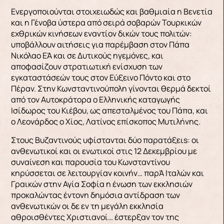
Ενεργοποιούνται στοιχειωδώς και βαθμιαία η Βενετία
και η Γένοβα ύστερα από σειρά σοβαρών Τουρκικών
εχθρικών κινήσεων εναντίον δικών τους πολιτών:
υποβάλλουν αιτήσεις για παρέμβαση στον Πάπα
Νικόλαο ΕΆ και σε Δυτικούς ηγεμόνες, και
αποφασίζουν στρατιωτική ενίσχυση των
εγκαταστάσεών τους στον Εύξεινο Πόντο και στο
Πέραν. Στην Κωνσταντινούπολη γίνονται θερμά δεκτοί
από τον Αυτοκράτορα ο Ελληνικής καταγωγής
Ισίδωρος του Κιέβου, ως απεσταλμένος του Πάπα, και
ο Λεονάρδος ο Χίος, Λατίνος επίσκοπος Μυτιλήνης.
Στους Βυζαντινούς υφίστανται δύο παρατάξειs: οι
ανθενωτικοί και οι ενωτικοί στις 12 Δεκεμβρίου με
συναίνεση και παρουσία του Κωνσταντίνου
κηρύσσεται σε λειτουργίαν κοινήν… παρΆ Ιταλών και
Γραικών στην Αγία Σοφία η ένωση των εκκλησιών
προκαλώντας έντονη δημόσια αντίδραση των
ανθενωτικών οι δε εν τη μεγάλη εκκλησία
αθροισθέντες Xριστιανοί… έστερξαν τον της