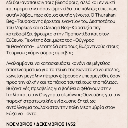
εδίδου ανάπαυσιν τοις βλεφάροις, αλλά και εν νυκτί
και ημέρα την πάσαν φροντίδα της πόλεως είχε, πως
αυτήν λάβοι, πως κύριος αυτής γένοιτο. Ο Τhurakaη
Βeg–Τουραχάνης έρχεται εναντίον του Δεσποτάτου
του Μορέωs και ο Qaragia Βeg–Kαρατζία πεγ
κατεδαφίζει φρούρια στην Προποντίδα και στον
Εύξεινο. Τεχνίτης δοκιμώτατος –Ούγγρος
πιθανότατα–, μεταπηδά από τους Βυζαντινούς στους
Τούρκους χάριν αδράς αμοιβής.
Αναλαμβάνει να κατασκευάσει κανόνι σε μέγεθος
αποτελεσματικό για τα τείχη της Κωνσταντινούπολης,
χωνείαν μεγάλην πέτραν φέρουσαν υπερμεγέθη, όσον
προς την αλκήν και το πάχος του τείχους της πόλεως.
Βυζαντινές πρεσβείες για βοήθεια φθάνουν στην
Ιταλία και στην Ουγγαρία ο Ιωάννης Ουνυάδης για την
παροχή στρατιωτιkής ενίσχυσης ζητεί ως
αντάλλαγμα τουλάχιστον την πόλη Μεσημβρία στον
Εύξεινο Πόντο.
ΝΟΕΜΒΡΙΟΣ / ΔΕΚΕΜΒΡΙΟΣ 1452