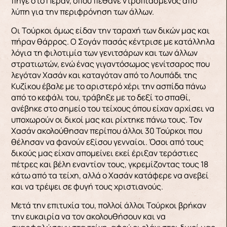
πήγε στο Πέραν, όπου πέθα­νε ντροπιασμένος από
λύπη για την περιφρόνηση των άλλων.
Οι Τούρκοι όμως είδαν την ταραχή των δικών μας και
πήραν θάρρος. Ο Σογάν πασάς κέντρισε με κατάλληλα
λόγια τη φιλοτιμία των γενιτσάρων και των άλλων
στρατιωτών, ενώ ένας γιγαντόσωμος γενίτσαρος που
λεγόταν Χασάν και καταγόταν από το Λουπάδι της
Κυζίκου έβα­λε με το αριστερό χέρι την ασπίδα πάνω
από το κεφάλι του, τράβηξε με το δεξί το σπαθί,
ανέβηκε στο σημείο του τείχους όπου είχαν αρχίσει να
υ­ποχωρούν οι δικοί μας και ρίχτηκε πάνω τους. Τον
Χασάν ακολούθησαν περίπου άλλοι 30 Τούρ­κοι που
θέλησαν να φανούν εξίσου γενναίοι. Όσοι από τους
δικούς μας είχαν απομείνει εκεί έριξαν τεράστιες
πέτρες και βέλη εναντίον τους, γκρεμί­ζοντας τους 18
κάτω από τα τείχη, αλλά ο Χασάν κατάφερε να ανεβεί
και να τρέψει σε φυγή τους χριστιανούς.
Μετά την επιτυχία του, πολλοί άλλοι Τούρκοι βρήκαν
την ευκαιρία να τον ακολουθή­σουν και να