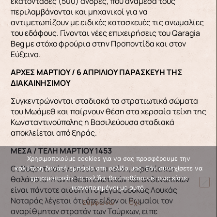
εκατοντάδες (500) άνδρες, που ανάμεσά τους
περιλαμβάνονται και μηχανικοί για να
αντιμετωπίζουν με ειδικές κατασκευές τις ανωμαλίες
του εδάφους. Γίνονται νέες επιχειρήσεις του Qaragia
Βeg με στόχο φρούρια στην Προποντίδα και στον
Εύξεινο.
ΑΡΧΕΣ ΜΑΡΤΙΟΥ / 6 ΑΠΡΙΛΙΟΥ ΠΑΡΑΣΚΕΥΗ ΤΗΣ
ΔΙΑΚΑΙΝΗΣΙΜΟΥ
Συγκεντρώνονται σταδιακά τα στρατιωτικά σώματα
του Μωάμεθ και παίρνουν θέση στα χερσαία τείχη της
Κωνσταντινούπολης η Βασιλεύουσα σταδιακά
αποκλείεται από ξηράς.
ΜΕΣΑ / ΤΕΛΗ ΜΑΡΤΙΟΥ 1453
Χρησιμοποιούμε cookies για να σας προσφέρουμε την
Οι Βυζαντινοί ενισχύουν τα τείχη, χερσαία και
καλύτερη δυνατή εμπειρία στη σελίδα μας. Εάν συνεχίσετε να
θαλάσσια. H αντίθεση ενωτικών και ανθενωτικών
χρησιμοποιείτε τη σελίδα, θα υποθέσουμε πως είστε
ικανοποιημένοι με αυτό.
είναι πάντοτε αισθητή ο μέγας δούκας Λουκάς
Νοταράς λέγεται ότι ότε είδον οι Pωμαίοι τον
Συμφωνώ
Όχι
αναρίθμητον στρατόν των Τούρκων, είπε