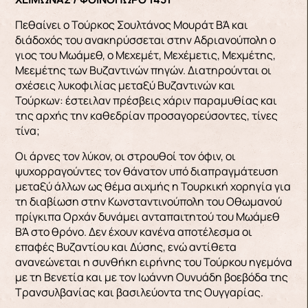
Πεθαίνει ο Τούρκος Σουλτάνος Μουράτ ΒΆ και
διάδοχός του ανακηρύσσεται στην Αδριανούπολη ο
γιος του Μωάμεθ, ο Μεχεμέτ, Μεχέμετις, Μεχμέτης,
Μεεμέτης των Βυζαντινών πηγών. Διατηρούνται οι
σχέσεις λυκοφιλίας μεταξύ Βυζαντινών και
Τούρκων: έστειλαν πρέσβεις χάριν παραμυθίας και
της αρχής την καθεδρίαν προσαγορεύσοντες, τίνες
τίνα;
Οι άρνες τον λύκον, οι στρουθοί τον όφιν, οι
ψυχορραγούντες τον θάνατον υπό διαπραγμάτευση
μεταξύ άλλων ως θέμα αιχμής η Τουρκική χορηγία για
τη διαβίωση στην Κωνσταντινούπολη του Οθωμανού
πρίγκιπα Ορχάν δυνάμει ανταπαιτητού του Μωάμεθ
ΒΆ στο θρόνο. Δεν έχουν κανένα αποτέλεσμα οι
επαφές Βυζαντίου και Δύσης, ενώ αντίθετα
ανανεώνεται η συνθήκη ειρήνης του Τούρκου ηγεμόνα
με τη Βενετία και με τον Ιωάννη Ουνυάδη βοεβόδα της
Τρανσυλβανίας και βασιλεύοντα της Ουγγαρίας.