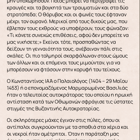
μην υποχωρήσουν. Ποιος μπο­ρεί να περιγράψει τις
κραυγές και τα βογκητά των τραυματιών και στα δύο
στρατόπεδα; Ο θόρυβος και οι φωνές τους έφταναν
μέχρι τον ουρανό. Με­ρικοί από τους δικούς μας, που
έβλεπαν τους ε­χθρούς να υποφέρουν, τους φώναζαν:
«Τι κάνετε συνεχώς επιθέσεις, αφού δεν μπορείτε να
μας νι­κήσετε;» Εκείνοι τότε, προσπαθώντας να
δείξουν τη γενναιότητα τους, ανέβαιναν πάλι στις
σκάλες. Οι πιο τολμηροί σκαρφάλωναν στους ώμους
των άλλων και οι επόμενοι τους μιμούνταν, για να
μπορέσουν να φτάσουν στην κορυφή του τείχους.
Ο Κωνσταντίνος ΙΑΆ ο Παλαιολόγος (1404 – 29 Μαΐου
1453) ή ο επονομαζόμενος Μαρμαρωμένος Βασιλιάς
ήταν ο τελευταίος αυτοκράτορας του οποίου η ηρωική
αντίσταση κατά των Οθωμανών σφράγισε τις ύστατες
στιγμές της Βυζαντινής Αυτοκρατορίας.
Οι σκληρότερες μάχες έγιναν στις πύλες, όπου οι
αντίπαλοι συγκρούονταν με τα σπαθιά στα χέρια και
οι νεκροί ήταν αμέτρητοι. Όταν η παράταξη μας