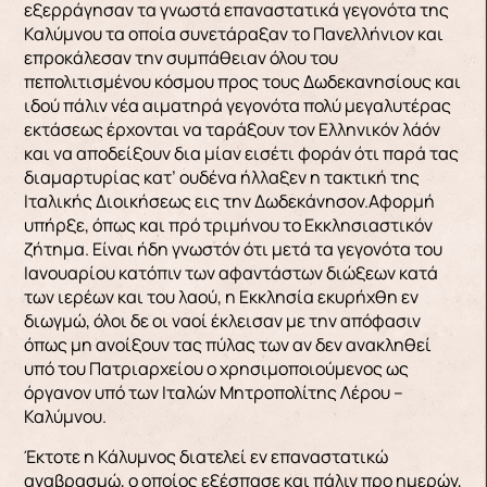
εξερράγησαν τα γνωστά επαναστατικά γεγονότα της
Καλύμνου τα οποία συνετάραξαν το Πανελλήνιον και
επροκάλεσαν την συμπάθειαν όλου του
πεπολιτισμένου κόσμου προς τους Δωδεκανησίους και
ιδού πάλιν νέα αιματηρά γεγονότα πολύ μεγαλυτέρας
εκτάσεως έρχονται να ταράξουν τον Ελληνικόν λάόν
και να αποδείξουν δια μίαν εισέτι φοράν ότι παρά τας
διαμαρτυρίας κατ’ ουδένα ήλλαξεν η τακτική της
Ιταλικής Διοικήσεως εις την Δωδεκάνησον.Αφορμή
υπήρξε, όπως και πρό τριμήνου το Εκκλησιαστικόν
ζήτημα. Είναι ήδη γνωστόν ότι μετά τα γεγονότα του
Ιανουαρίου κατόπιν των αφαντάστων διώξεων κατά
των ιερέων και του λαού, η Εκκλησία εκυρήχθη εν
διωγμώ, όλοι δε οι ναοί έκλεισαν με την απόφασιν
όπως μη ανοίξουν τας πύλας των αν δεν ανακληθεί
υπό του Πατριαρχείου ο χρησιμοποιούμενος ως
όργανον υπό των Ιταλών Μητροπολίτης Λέρου –
Καλύμνου.
Έκτοτε η Κάλυμνος διατελεί εν επαναστατικώ
αναβρασμώ, ο οποίος εξέσπασε και πάλιν προ ημερών,