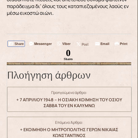
παράδειγμα δι’ όλους τους καταπιεζομένους λαούς εν
μέσω εικοστώ αιώνι.
Messenger
Viber
Email
Print
Post
Share
0
Shares
Πλοήγηση άρθρων
Προηγούμενο άρθρο:
+ 7 ΑΠΡΙΛΙΟΥ 1948 – Η ΟΣΙΑΚΗ ΚΟΙΜΗΣΗ ΤΟΥ ΟΣΙΟΥ
ΣΑΒΒΑ ΤΟΥ ΕΝ ΚΑΛΥΜΝΩ
Επόμενο Άρθρο:
+ ΕΚΟΙΜΗΘΗ Ο ΜΗΤΡΟΠΟΛΙΤΗΣ ΓΕΡΩΝ ΝΙΚΑΙΑΣ
ΚΩΝΣΤΑΝΤΙΝΟΣ