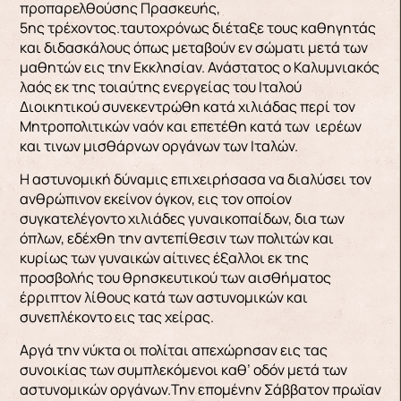
προπαρελθούσης Πρασκευής,
5ης τρέχοντος.ταυτοχρόνως διέταξε τους καθηγητάς
και διδασκάλους όπως μεταβούν εν σώματι μετά των
μαθητών εις την Εκκλησίαν. Ανάστατος ο Καλυμνιακός
λαός εκ της τοιαύτης ενεργείας του Ιταλού
Διοικητικού συνεκεντρώθη κατά χιλιάδας περί τον
Μητροπολιτικών ναόν και επετέθη κατά των ιερέων
και τινων μισθάρνων οργάνων των Ιταλών.
Η αστυνομική δύναμις επιχειρήσασα να διαλύσει τον
ανθρώπινον εκείνον όγκον, εις τον οποίον
συγκατελέγοντο χιλιάδες γυναικοπαίδων, δια των
όπλων, εδέχθη την αντεπίθεσιν των πολιτών και
κυρίως των γυναικών αίτινες έξαλλοι εκ της
προσβολής του θρησκευτικού των αισθήματος
έρριπτον λίθους κατά των αστυνομικών και
συνεπλέκοντο εις τας χείρας.
Αργά την νύκτα οι πολίται απεχώρησαν εις τας
συνοικίας των συμπλεκόμενοι καθ’ οδόν μετά των
αστυνομικών οργάνων.Την επομένην Σάββατον πρωϊαν