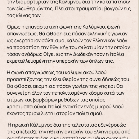
την διαμαρτυρίαν της Καλύμνου διά την καταπάτησιν
των ελευθεριών της. Πλείστοι τραυματίαι βογγούν εις
τας κλίνας των.
Όμως η επαναστατική φωνή της Καλύμνου, φωνή
απογνώσεως, θα φθάση εις πάσαν ελληνικής γωνίαν
ως εγερτήριον σάλπισμα, καλούν τον Ελληνικόν λαόν
να προασπίση την Εθνικήν του φιλοτιμίαν την οποίαν
τόσον ανάδρως θίγει εις την Δωδεκάνησον η Ιταλία
εκμεταλλευομένητην υπεροχήν των όπλων της.
Η φωνή απογνώσεως του καλυμνιακού λαού
προασπίζοντος την ελευθερίαν της συνειδήσεώς του
θα φθάσει ακόμη εις πάσαν γωνίαν της γης και θα
συνεγείρη όλον τον πεπολιτισμένον κόσμο κατά των
ατίμων και βαρβάρων μεθόδων τας οποίας
χρησιμοποιούνοι Ιταλοί εναντίον ενός μικρού λαού
έχοντος τρισχιλιετή ιστορίαν πολιτισμού.
Η ηρωϊκή Κάλυμνος δια της τελευταίας εξεγέρσεώς
της απέδειξε την ηθικήν αντοχήν του Ελληνισμού από
οιασδήποτε πιέσεις και απετέλεσε συνάμα φωτεινόν