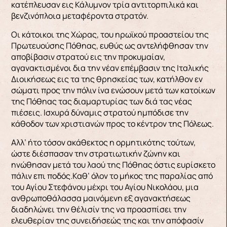
κατέπλευσαν εις Κάλυμνον τρία αντιτορπιλικά και
βενζινόπλοια μεταφέροντα στρατόν.
Οι κάτοικοι της Χώρας, του ηρωϊκού προαστείου της
Πρωτευούσης Πόθηας, ευθύς ως αντελήφθησαν την
αποβίβασιν στρατού εις την προκυμαίαν,
αγανακτισμένοι δια την νέαν επέμβασιν της Ιταλικής
Διοικήσεως εις τα της θρησκείας των, κατήλθον εν
σώματι προς την πόλιν ίνα ενώσουν μετά των κατοίκων
της Πόθηας τας διαμαρτυρίας των διά τας νέας
πιέσεις. Ισχυρά δύναμις στρατού ημπόδισε την
κάθοδον των χριστιανών προς το κέντρον της Πόλεως.
Αλλ’ ήτο τόσον ακάθεκτος η ορμητικότης τούτων,
ώστε διέσπασαν την στρατιωτικήν ζώνην και
ηνώθησαν μετά του λαού της Πόθηας όστις ευρίσκετο
πάλιν επι ποδός.Καθ’ όλον το μήκος της παραλίας από
του Αγίου Στεφάνου μέχρι του Αγίου Νικολάου, μια
ανθρωποθάλασσα μαινόμενη εξ αγανακτήσεως
διαδηλώνει την θέλισίν της να προασπίσει την
ελευθερίαν της συνειδήσεώς της και την απόφασίν