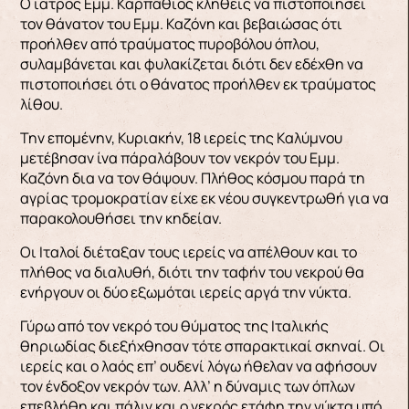
Ο ιατρός Εμμ. Καρπάθιος κληθείς να πιστοποιήσει
τον θάνατον του Εμμ. Καζόνη και βεβαιώσας ότι
προήλθεν από τραύματος πυροβόλου όπλου,
συλαμβάνεται και φυλακίζεται διότι δεν εδέχθη να
πιστοποιήσει ότι ο θάνατος προήλθεν εκ τραύματος
λίθου.
Την επομένην, Κυριακήν, 18 ιερείς της Καλύμνου
μετέβησαν ίνα πάραλάβουν τον νεκρόν του Εμμ.
Καζόνη δια να τον θάψουν. Πλήθος κόσμου παρά τη
αγρίας τρομοκρατίαν είχε εκ νέου συγκεντρωθή για να
παρακολουθήσει την κηδείαν.
Οι Ιταλοί διέταξαν τους ιερείς να απέλθουν και το
πλήθος να διαλυθή, διότι την ταφήν του νεκρού θα
ενήργουν οι δύο εξωμόται ιερείς αργά την νύκτα.
Γύρω από τον νεκρό του θύματος της Ιταλικής
θηριωδίας διεξήχθησαν τότε σπαρακτικαί σκηναί. Οι
ιερείς και ο λαός επ’ ουδενί λόγω ήθελαν να αφήσουν
τον ένδοξον νεκρόν των. Αλλ’ η δύναμις των όπλων
επεβλήθη και πάλιν και ο νεκρός ετάφη την νύκτα υπό