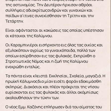
της αστυνομίας. Την Δευτέραν ήρχισαν αθρόαι
συλλήψεις αδιακρίτωςανδρών και γυναικών και
παίδων α’ιτινες συνεχίσθησαν τη Τρίτην και την
Τετάρτην.
Είναι αφάνταστοι αι κακώσεις τας οποίας υπέστησαν
οι κάτοικοι της Καλύμνου.
Οι Καραμπινιέροι εισήρχοντο εις όλας τας οικίας και
εξυλοκόπουν αγρίως τα γυναικόπαιδα, πολλά των
οποίων εσύρθησαν εις τας φυλακάς. Εκηρύχθη ο
Στρατιωτικός Νόμος και η ζωή της Καλύμνου
ενεκρώθη εντελώς.
Τα πάντα είναι κλειστά. Εκκλησίαι, Σχολεία, μαγαζιά. Η
ηρωϊκή Κάλυμνοςδια μίαν εισέτι φοράν εδοκιμάσθη
σκληρώς. Διακόσιοι και πλέον πρόκριτοι της νήσου
ευρίσκονται εις τας φυλακάς και άλλοι ακόμηίσως
ακολουθήσουν την τύχην των.
Ο νέος Εμμ. Καζόνης επλήρωσεν διά του αίματος του