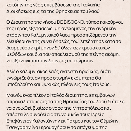
κατόπιν της νέας επεμβάσεως της Ιταλικής
Διοικήσεως εις τα της θρησκείας του λαού.
Ο Διοικητής της νήσου DE BISOGNO, τύπος κακούργου
της ιεράς εξετάσεως, μη ανεχόμενος την ανδρικήν
στάσιν του Καλυμνιακού λαού προασπιζόμενου την
ελευθερίαν της συνειδήσεώς του, επεζήτησε κατά το
διαρρεύσαν τρίμηνον δι’ όλων των τρομακτικών
μεθόδων και δια του αποκλεισμού της πείνης ακόμη,
να εξαναγκάση τον λαόν εις υποχώρησιν.
Αλλ’ ο Καλυμνιακός λαός αντέστη ηρωϊκώς, διότι
εγνώριζε ότι αν προς στιγμήν εκάμπτετο θα
υποδηλούτο και ψυχικώς πλέον εις τους Ιταλούς.
Μαινόμενος πλέον ο Ιταλός διοικητής, επεμβαίνων
απροκαλύπτως εις τα της θρησκείας του λαού διέταξε
να ανοιχθεί βιαίως ο ναός της Μητροπόλεως και
απέστειλε συνοδεία αστυνομικών τους Ιερείς
Επιφάνειον Καλογιάννην εκ Πάτμου και τον Θέμελην
Τσαγγάρην ίνα ιερουργήσουν το απόγευμα της