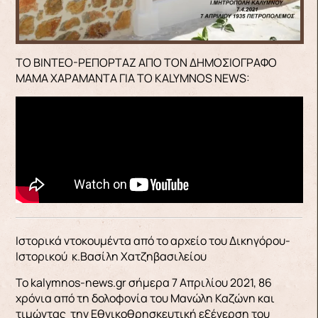
ΤΟ ΒΙΝΤΕΟ-ΡΕΠΟΡΤΑΖ ΑΠΟ ΤΟΝ ΔHΜΟΣΙΟΓΡΑΦΟ
ΜΑΜΑ ΧΑΡΑΜΑΝΤΑ ΓΙΑ ΤΟ KALYMNOS NEWS:
Ιστορικά ντοκουμέντα από το αρχείο του Δικηγόρου-
Ιστορικού κ.Βασίλη Χατζηβασιλείου
Το kalymnos-news.gr σήμερα 7 Απριλίου 2021, 86
χρόνια από τη δολοφονία του Μανώλη Καζώνη και
τιμώντας την Εθνικοθρησκευτική εξέγερση του