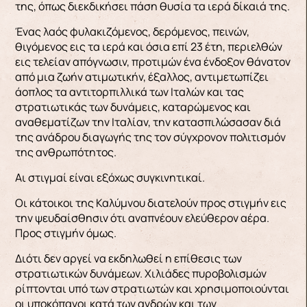
της, όπως διεκδικήσει πάση θυσία τα ιερά δίκαιά της.
Ένας λαός φυλακιζόμενος, δερόμενος, πεινών,
θιγόμενος εις τα ιερά και όσια επί 23 έτη, περιελθών
εις τελείαν απόγνωσιν, προτιμών ένα ένδοξον θάνατον
από μια ζωήν ατιμωτικήν, έξαλλος, αντιμετωπίζει
άοπλος τα αντιτορπιλλικά των Ιταλών και τας
στρατιωτικάς των δυνάμεις, καταρώμενος και
αναθεματίζων την Ιταλίαν, την κατασπιλώσασαν διά
της ανάδρου διαγωγής της τον σύγχρονον πολιτισμόν
της ανθρωπότητος.
Αι στιγμαί είναι εξόχως συγκινητικαί.
Οι κάτοικοι της Καλύμνου διατελούν προς στιγμήν εις
την ψευδαίσθησιν ότι αναπνέουν ελεύθερον αέρα.
Προς στιγμήν όμως.
Διότι δεν αργεί να εκδηλωθεί η επίθεσις των
στρατιωτικών δυνάμεων. Χιλιάδες πυροβολισμών
ρίπτονται υπό των στρατιωτών και χρησιμοποιούνται
οι υποκόπανοι κατά των ανδρών και των