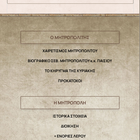
Ο ΜΗΤΡΟΠΟΛΙΤΗΣ
ΧΑΙΡΕΤΙΣΜΟΣ ΜΗΤΡΟΠΟΛΙΤΟΥ
ΒΙΟΓΡΑΦΙΚΟ ΣΕΒ. ΜΗΤΡΟΠΟΛΙΤΟΥ κ.κ. ΠΑΙΣΙΟΥ
ΤΟ ΚΗΡΥΓΜΑ ΤΗΣ ΚΥΡΙΑΚΗΣ
ΠΡΟΚΑΤΟΧΟΙ
Η ΜΗΤΡΟΠΟΛΗ
IΣΤΟΡΙΚΑ ΣΤΟΙΧΕΙΑ
ΔΙΟΙΚΗΣΗ
+ ΕΝΟΡΙΕΣ ΛΕΡΟΥ