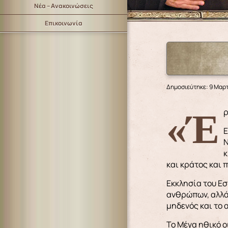
Νέα – Ανακοινώσεις
Επικοινωνία
Δημοσιεύτηκε: 9 Μαρ
«
Ε
Ν
κ
και κράτος και 
Εκκλησία του Εσ
ανθρώπων, αλλά 
μηδενός και το
Το Μέγα ηθικό ο