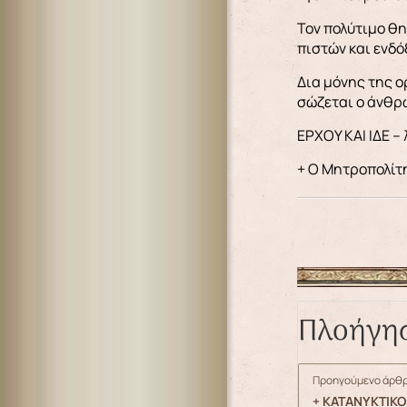
Τον πολύτιμο θη
πιστών και ενδό
Δια μόνης της ο
σώζεται ο άνθρ
ΕΡΧΟΥ ΚΑΙ ΙΔΕ –
+ Ο Μητροπολίτ
Πλοήγη
Προηγούμενο άρθρ
+ ΚΑΤΑΝΥΚΤΙΚΟ