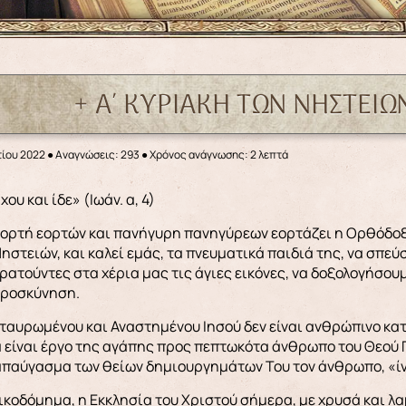
+ Α΄ ΚΥΡΙΑΚΗ ΤΩΝ ΝΗΣΤΕΙΩΝ
τίου 2022
●
Αναγνώσεις: 293
● Χρόνος ανάγνωσης: 2 λεπτά
Έρχου και ίδε» (Ιωάν. α, 4)
ορτή εορτών και πανήγυρη πανηγύρεων εορτάζει η Ορθόδοξ
ηστειών, και καλεί εμάς, τα πνευματικά παιδιά της, να σπεύ
ρατούντες στα χέρια μας τις άγιες εικόνες, να δοξολογήσουμ
προσκύνηση.
ταυρωμένου και Αναστημένου Ιησού δεν είναι ανθρώπινο κατ
είναι έργο της αγάπης προς πεπτωκότα άνθρωπο του Θεού Π
 απαύγασμα των θείων δημιουργημάτων Του τον άνθρωπο, «ί
ικοδόμημα, η Εκκλησία του Χριστού σήμερα, με χρυσά και 