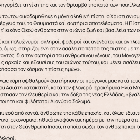
νηγυρίζει τη νίκη της και τον θρίαμβό της κατά των ποικίλλ
υ τούτου οικοδομήθηκε η μόνη αληθινή πίστη, ο Χριστιανισμός
νέργειά του, τα θαυμαστά και σωτήρια αποτελέσματα. Η Πίστ
τ’ εικόνα Θεού άνθρωπο στην αιώνια ζωή και βασιλεία των 
ί και πολυώνυμοι, σκληροί, φοβεροί και ανένδοτοι και ανηλ
, όμως, στηριζομένη στην ασάλευτο πέτρα της πίστης με την
ντος, δια την σωτηρία του ανθρωπίνου γένους, του Μονογενο
ς αρχαίς και εξουσίαις του αιώνος τούτου, και μένει ασάλ
νικήσασα τον κόσμον η πίστις ημών».
«ως κόρη οφθαλμού» διατήρησαν οι πρόγονοί μας κατά τους
ου Ασιάτη κατακτητή, κατά τον φλογερό Ιεροκήρυκα Ηλία Μην
έστησαν την ελευθερία και την δόξα της νέας Ελλάδας, «βγαλ
ποιητή και φιλόπατρι Διονύσιο Σολωμό.
 κι εσύ από κοντά, άνθρωπε της κάθε εποχής, και όλως ιδιαι
ικά, οικονομικά, ηθικά αναφύονται ημέρα με την ημέρα ότι
στη στον Θεάνθρωπο Ιησού, η οποία σώζει τον άνθρωπο και τ
δελφοί,