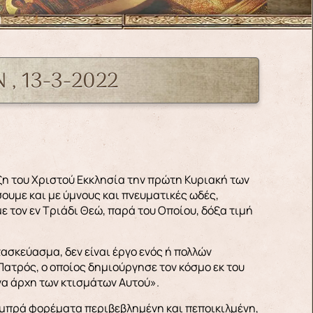
 , 13-3-2022
η του Χριστού Εκκλησία την πρώτη Κυριακή των
σουμε και με ύμνους και πνευματικές ωδές,
ε τον εν Τριάδι Θεώ, παρά του Οποίου, δόξα τιμή
ασκεύασμα, δεν είναι έργο ενός ή πολλών
ατρός, ο οποίος δημιούργησε τον κόσμο εκ του
να άρχη των κτισμάτων Αυτού».
λαμπρά φορέματα περιβεβλημένη και πεποικιλμένη,