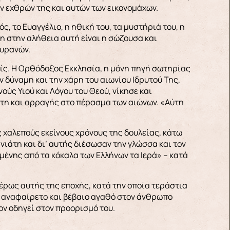
ων εχθρών της και αυτών των εικονομάχων.
, το Ευαγγέλιο, η ηθική του, τα μυστήριά του, η
η στην αλήθεια αυτή είναι η σώζουσα και
ουρανών.
εείς. Η Ορθόδοξος Εκκλησία, η μόνη πηγή σωτηρίας
 δύναμη και την χάρη του αιωνίου Ιδρυτού Της,
ύς Υιού και Λόγου του Θεού, νίκησε και
ευτη και αρραγής στο πέρασμα των αιώνων. «Αύτη
 χαλεπούς εκείνους χρόνους της δουλείας, κάτω
ιάτη και δι’ αυτής διέσωσαν την γλώσσα και τον
μένης από τα κόκαλα των Ελλήνων τα Ιερά» – κατά
τέρως αυτής της εποχής, κατά την οποία τεράστια
, αναφαίρετο και βέβαιο αγαθό στον άνθρωπο
ον οδηγεί στον προορισμό του.