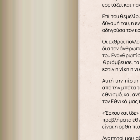
εορτάζει και πα
Επί του θεμελίο
δύναμή του, η ε
οδηγούσα τον κα
Οι εχθροί πολλο
δια τον άνθρωπο
του Ενανθρωπίσα
θριάμβευσε, ται
εστίν η νίκη η 
Αυτή την πίστη 
από την μπότα τ
εθνισμό, και αν
τον Εθνικό μας 
«Έρχου και ίδε»
προβλήματα εθν
είναι η ορθή πί
Αγαπητοί μου α