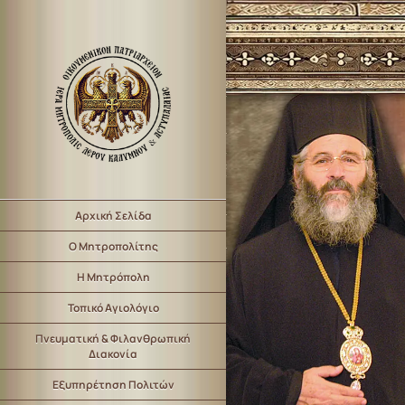
Αρχική Σελίδα
Ο Μητροπολίτης
Η Μητρόπολη
Τοπικό Αγιολόγιο
Πνευματική & Φιλανθρωπική
Διακονία
Εξυπηρέτηση Πολιτών