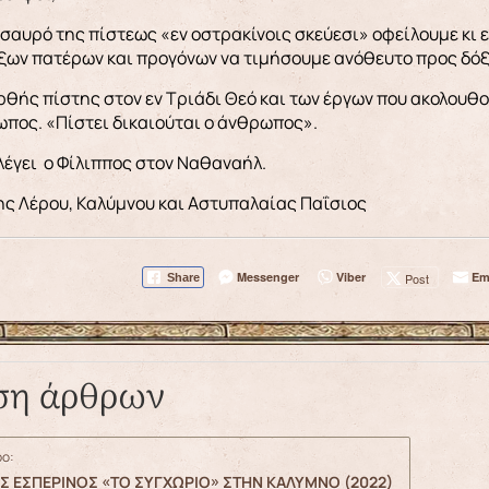
σαυρό της πίστεως «εν οστρακίνοις σκεύεσι» οφείλουμε κι 
ξων πατέρων και προγόνων να τιμήσουμε ανόθευτο προς δόξ
ρθής πίστης στον εν Τριάδι Θεό και των έργων που ακολουθού
ωπος. «Πίστει δικαιούται ο άνθρωπος».
 λέγει ο Φίλιππος στον Ναθαναήλ.
ης Λέρου, Καλύμνου και Αστυπαλαίας Παΐσιος
Messenger
Viber
Em
Post
Share
ση άρθρων
ο:
Σ ΕΣΠΕΡΙΝΟΣ «ΤΟ ΣΥΓΧΩΡΙΟ» ΣΤΗΝ ΚΑΛΥΜΝΟ (2022)