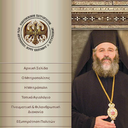
Αρχική Σελίδα
Ο Μητροπολίτης
Η Μητρόπολη
Τοπικό Αγιολόγιο
Πνευματική & Φιλανθρωπική
Διακονία
Εξυπηρέτηση Πολιτών