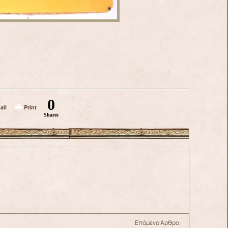
0
ail
Print
Shares
Επόμενο Άρθρο: