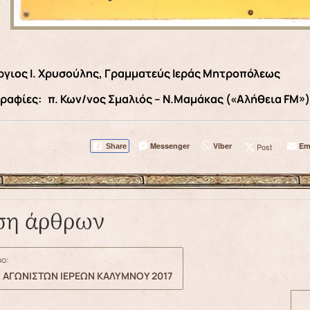
ργιος Ι. Χρυσούλης, Γραμματεύς Ιεράς Μητροπόλεως
αφίες: π. Κων/νος Σμαλιός – Ν.Μαμάκας («Αλήθεια FM»)
Messenger
Viber
Em
Post
Share
ση άρθρων
ο:
ΑΓΩΝΙΣΤΩΝ ΙΕΡΕΩΝ ΚΑΛΥΜΝΟΥ 2017