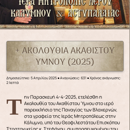
+ ΑΚΟΛΟΥΘΙΑ ΑΚΑΘΙΣΤΟΥ
ΥΜΝΟΥ (2025)
Δημοσιεύτηκε: 5 Απριλίου 2025
●
Αναγνώσεις: 631
● Χρόνος ανάγνωσης:
2 λεπτά
Την Παρασκευή 4-4-2025, ετελέσθη η
Ακολουθία του Ακαθίστου Ύμνου στο ιερό
παρεκκλήσιο της Παναγίας των Βλαχερνών,
στα γραφεία της Ιεράς Μητροπόλεως στην
Κάλυμνο, υπό του Θεοφιλεστάτου Επισκόπου
Στρατονικείας κ. Στεφάνου, συμπροσευχομένου του