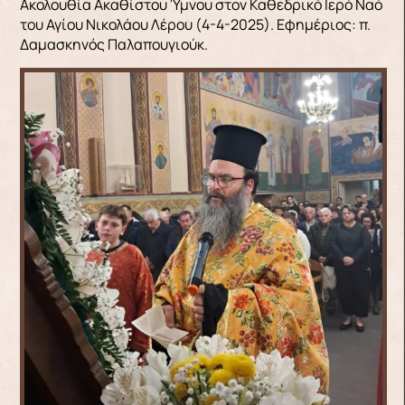
Ακολουθία Ακαθίστου Ύμνου στον Καθεδρικό Ιερό Ναό
του Αγίου Νικολάου Λέρου (4-4-2025). Εφημέριος: π.
Δαμασκηνός Παλαπουγιούκ.