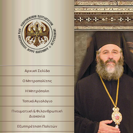
Αρχική Σελίδα
Ο Μητροπολίτης
Η Μητρόπολη
Τοπικό Αγιολόγιο
Πνευματική & Φιλανθρωπική
Διακονία
Εξυπηρέτηση Πολιτών