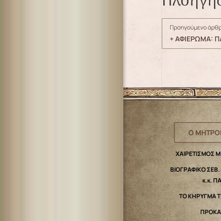
Πλοήγη
Προηγούμενο άρθρ
+ ΑΦΙΕΡΩΜΑ: Π
Ο ΜΗΤΡΟ
ΧΑΙΡΕΤΙΣΜΟΣ 
ΒΙΟΓΡΑΦΙΚΟ ΣΕΒ
κ.κ. Π
ΤΟ ΚΗΡΥΓΜΑ 
ΠΡΟΚΑ