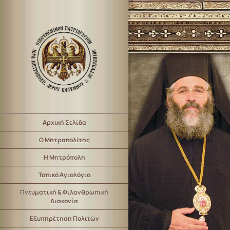
Αρχική Σελίδα
Ο Μητροπολίτης
Η Μητρόπολη
Τοπικό Αγιολόγιο
Πνευματική & Φιλανθρωπική
Διακονία
Εξυπηρέτηση Πολιτών