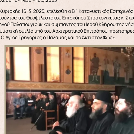
Σ ΕΣΠΕΡΙΝΟΣ – 16.3.2025
Κυριακής 16-3-2025, ετελέσθη ο Β΄ Κατανυκτικός Εσπερινός 
τούντος του Θεοφιλεστάτου Επισκόπου Στρατονικείας κ. Σ
νού Παλαπουγιούκ και σύμπαντος του Ιερού Κλήρου της νήσο
υματική ομιλία υπό του Αρχιερατικού Επιτρόπου, πρωτοπρε
Ο Άγιος Γρηγόριος ο Παλαμάς και το Άκτιστον Φως».