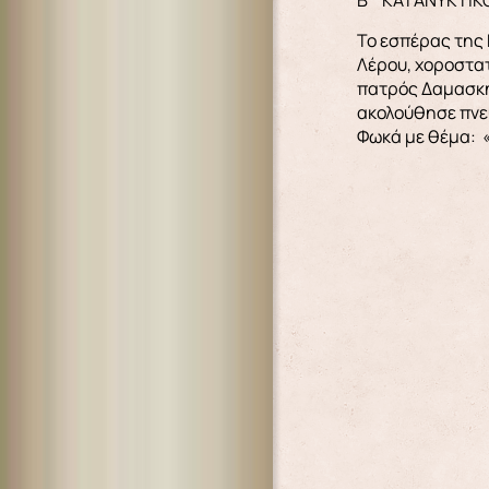
B΄ ΚΑΤΑΝΥΚΤΙΚΟ
Το εσπέρας της 
Λέρου, χοροστα
πατρός Δαμασκη
ακολούθησε πνε
Φωκά με θέμα: «