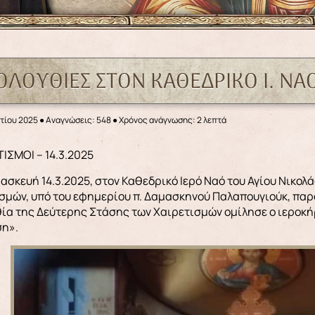
ΑΚΟΛΟΥΘΙΕΣ ΣΤΟΝ ΚΑΘΕΔΡΙΚΟ Ι. Ν
τίου 2025
●
Αναγνώσεις: 548
● Χρόνος ανάγνωσης: 2 λεπτά
ΤΙΣΜΟΙ – 14.3.2025
ασκευή 14.3.2025, στον Καθεδρικό Ιερό Ναό του Αγίου Νικολ
σμών, υπό του εφημερίου π. Δαμασκηνού Παλαπουγιούκ, πα
ία της Δεύτερης Στάσης των Χαιρετισμών ομίλησε ο ιεροκ
ση».