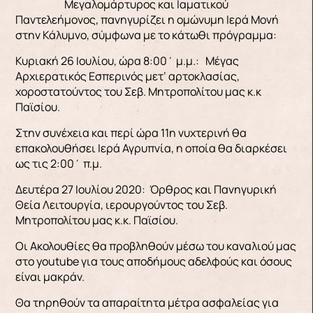
Μεγαλομάρτυρος και Ιαματικού
Παντελεήμονος, πανηγυρίζει η ομώνυμη Ιερά Μονή
στην Κάλυμνο, σύμφωνα με το κάτωθι πρόγραμμα:
Κυριακή 26 Ιουλίου, ώρα 8:00΄ μ.μ.: Μέγας
Αρχιερατικός Εσπερινός μετ’ αρτοκλασίας,
χοροστατούντος του Σεβ. Μητροπολίτου μας κ.κ
Παϊσίου.
Στην συνέχεια και περί ώρα 11η νυχτερινή θα
επακολουθήσει Ιερά Αγρυπνία, η οποία θα διαρκέσει
ως τις 2:00΄ π.μ.
Δευτέρα 27 Ιουλίου 2020: Όρθρος και Πανηγυρική
Θεία Λειτουργία, ιερουργούντος του Σεβ.
Μητροπολίτου μας κ.κ. Παϊσίου.
Οι Ακολουθίες θα προβληθούν μέσω του καναλιού μας
στο youtube για τους αποδήμους αδελφούς και όσους
είναι μακράν.
Θα τηρηθούν τα απαραίτητα μέτρα ασφαλείας για