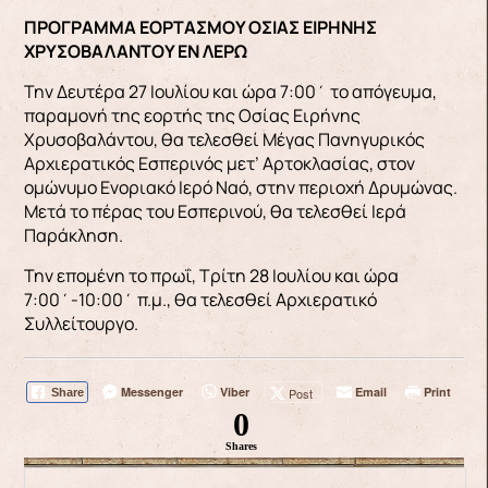
ΠΡΟΓΡΑΜΜΑ ΕΟΡΤΑΣΜΟΥ ΟΣΙΑΣ ΕΙΡΗΝΗΣ
ΧΡΥΣΟΒΑΛΑΝΤΟΥ ΕΝ ΛΕΡΩ
Την Δευτέρα 27 Ιουλίου και ώρα 7:00΄ το απόγευμα,
παραμονή της εορτής της Οσίας Ειρήνης
Χρυσοβαλάντου, θα τελεσθεί Μέγας Πανηγυρικός
Αρχιερατικός Εσπερινός μετ’ Αρτοκλασίας, στον
ομώνυμο Ενοριακό Ιερό Ναό, στην περιοχή Δρυμώνας.
Μετά το πέρας του Εσπερινού, θα τελεσθεί Ιερά
Παράκληση.
Την επομένη το πρωΐ, Τρίτη 28 Ιουλίου και ώρα
7:00΄-10:00΄ π.μ., θα τελεσθεί Αρχιερατικό
Συλλείτουργο.
Messenger
Viber
Email
Print
Post
Share
0
Shares