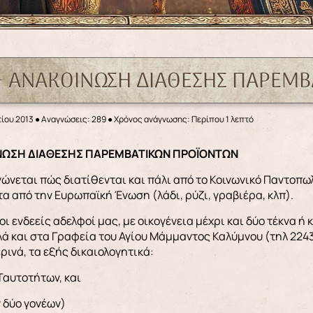
+ ΑΝΑΚΟΙΝΩΣΗ ΔΙΑΘΕΣΗΣ ΠΑΡΕΜΒ
ίου 2013
●
Αναγνώσεις: 289
● Χρόνος ανάγνωσης: Περίπου 1 λεπτό
ΙΝΩΣΗ ΔΙΑΘΕΣΗΣ ΠΑΡΕΜΒΑΤΙΚΩΝ ΠΡΟΪΟΝΤΩΝ
νώνεται πώς διατίθενται και πάλι από το Κοινωνικό Παντοπ
α από την Ευρωπαϊκή Ένωση (λάδι, ρύζι, γραβιέρα, κλπ).
ι ενδεείς αδελφοί μας, με οικογένεια μέχρι και δύο τέκνα ή
ά και στα Γραφεία του Αγίου Μάμμαντος Καλύμνου (τηλ 2243
ερινά, τα εξής δικαιολογητικά:
Ταυτοτήτων, και
ν δύο γονέων)