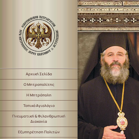
Αρχική Σελίδα
Ο Μητροπολίτης
Η Μητρόπολη
Τοπικό Αγιολόγιο
Πνευματική & Φιλανθρωπική
Διακονία
Εξυπηρέτηση Πολιτών