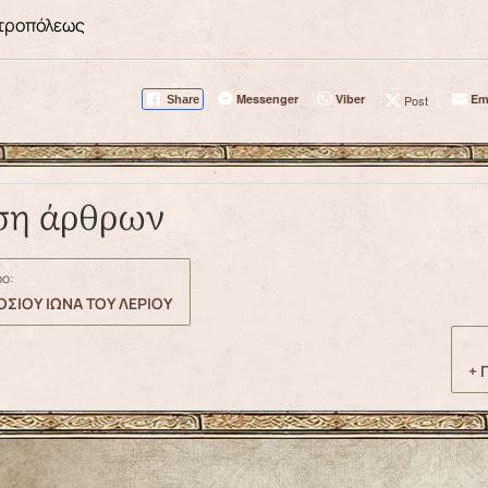
ητροπόλεως
Messenger
Viber
Em
Post
Share
ση άρθρων
ο:
ΣΙΟΥ ΙΩΝΑ ΤΟΥ ΛΕΡΙΟΥ
+ 