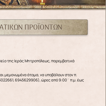
ΑΤΙΚΩΝ ΠΡΟΪΟΝΤΩΝ
ωλείο της Ιεράς Μητροπόλεως, παρεμβατικά
 και μεμονωμένα άτομα, να υποβάλουν στον π.
022661, 6945629906), ώρες από 9:00΄ π.μ. έως