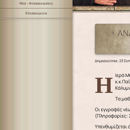
Νέα – Ανακοινώσεις
Επικοινωνία
+ ΑΝ
Δημοσιεύτηκε: 23 Σε
Η Ιερά Μητρόπολις κάμνει γνωστό ότι, την Κυριακή 29 Σεπτεμβρίου και ώρα 11:30΄ π.μ., ο Σεβ. Μητροπολίτης μας
κ.κ.Πα
Κάλυμν
Τα μαθ
Οι εγγραφές νέω
(Πληροφορίες: 2
Υπενθυμίζεται ό