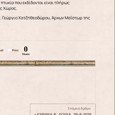
πτυχία που εκδίδονται είναι πλήρως
ης Χώρας.
 κ. Γεώργιο Χατζηθεοδώρου, Άρχων Μαΐστωρ της
0
ail
Print
Shares
Επόμενο Άρθρο:
+ ΚΥΡΙΑΚΗ Β΄ ΛΟΥΚΑ , 29-9-2019