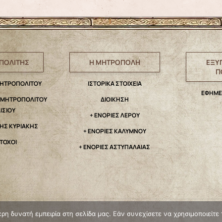
ΠΟΛΙΤΗΣ
Η ΜΗΤΡΟΠΟΛΗ
ΕΞΥ
Π
ΜΗΤΡΟΠΟΛΙΤΟΥ
IΣΤΟΡΙΚΑ ΣΤΟΙΧΕΙΑ
ΕΦΗΜΕ
. ΜΗΤΡΟΠΟΛΙΤΟΥ
ΔΙΟΙΚΗΣΗ
ΑΙΣΙΟΥ
+ ΕΝΟΡΙΕΣ ΛΕΡΟΥ
ΤΗΣ ΚΥΡΙΑΚΗΣ
+ ΕΝΟΡΙΕΣ ΚΑΛΥΜΝΟΥ
ΤΟΧΟΙ
+ ΕΝΟΡΙΕΣ ΑΣΤΥΠΑΛΑΙΑΣ
η δυνατή εμπειρία στη σελίδα μας. Εάν συνεχίσετε να χρησιμοποιείτε 