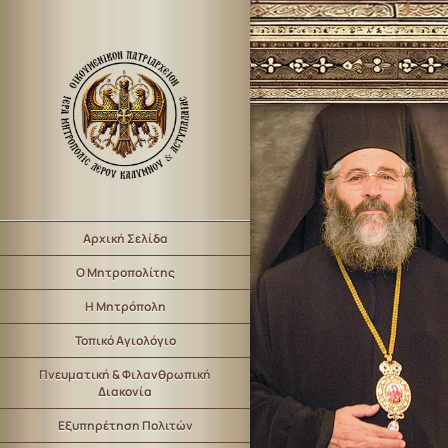
Αρχική Σελίδα
Ο Μητροπολίτης
Η Μητρόπολη
Τοπικό Αγιολόγιο
Πνευματική & Φιλανθρωπική
Διακονία
Εξυπηρέτηση Πολιτών