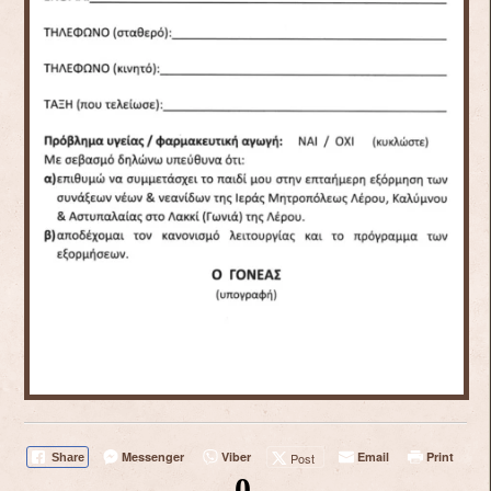
Messenger
Viber
Email
Print
Post
Share
0