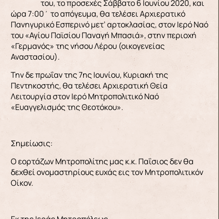
του, το προσεχές Σάββατο 6 Ιουνίου 2020, και
ώρα 7:00΄ το απόγευμα, θα τελέσει Αρχιερατικό
Πανηγυρικό Εσπερινό μετ’ αρτοκλασίας, στον Ιερό Ναό
του «Αγίου Παϊσίου Παναγή Μπασιά», στην περιοχή
«Γερμανός» της νήσου Λέρου (οικογενείας
Αναστασίου).
Την δε πρωΐαν της 7ης Ιουνίου, Κυριακή της
Πεντηκοστής, θα τελέσει Αρχιερατική Θεία
Λειτουργία στον Ιερό Μητροπολιτικό Ναό
«Ευαγγελισμός της Θεοτόκου».
Σημείωσις:
Ο εορτάζων Μητροπολίτης μας κ.κ. Παΐσιος δεν θα
δεχθεί ονομαστηρίους ευχάς εις τον Μητροπολιτικόν
Οίκον.
Εκ της Ιεράς Μητροπόλεως