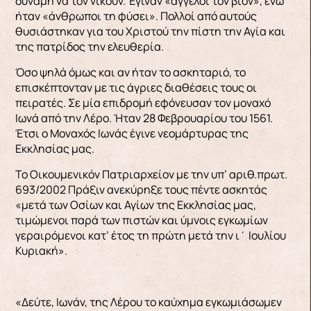
δύναμη να τον νικούν. Έγιναν «άγγελοι τον βίον», ενώ
ήταν «άνθρωποι τη φύσει». Πολλοί από αυτούς
θυσιάστηκαν για του Χριστού την πίστη την Αγία και
της πατρίδος την ελευθερία.
Όσο ψηλά όμως και αν ήταν το ασκηταριό, το
επισκέπτονταν με τις άγριες διαθέσεις τους οι
πειρατές. Σε μία επιδρομή εφόνευσαν τον μοναχό
Ιωνά από την Λέρο. Ήταν 28 Φεβρουαρίου του 1561.
Έτσι ο Μοναχός Ιωνάς έγινε νεομάρτυρας της
Εκκλησίας μας.
Το Οικουμενικόν Πατριαρχείον με την υπ’ αριθ.πρωτ.
693/2002 Πράξιν ανεκύρηξε τους πέντε ασκητάς
«μετά των Οσίων και Αγίων της Εκκλησίας μας,
τιμώμενοι παρά των πιστών και ύμνοις εγκωμίων
γεραιρόμενοι κατ’ έτος τη πρώτη μετά την ι΄ Ιουλίου
Κυριακή».
«Δεύτε, Ιωνάν, της Λέρου το καύχημα εγκωμιάσωμεν