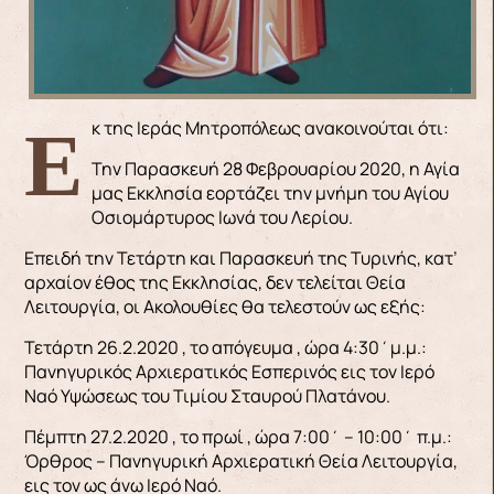
Εκ της Ιεράς Μητροπόλεως ανακοινούται ότι:
Την Παρασκευή 28 Φεβρουαρίου 2020, η Αγία
μας Εκκλησία εορτάζει την μνήμη του Αγίου
Οσιομάρτυρος Ιωνά του Λερίου.
Επειδή την Τετάρτη και Παρασκευή της Τυρινής, κατ’
αρχαίον έθος της Εκκλησίας, δεν τελείται Θεία
Λειτουργία, οι Ακολουθίες θα τελεστούν ως εξής:
Τετάρτη 26.2.2020 , το απόγευμα , ώρα 4:30΄μ.μ.:
Πανηγυρικός Αρχιερατικός Εσπερινός εις τον Ιερό
Ναό Υψώσεως του Τιμίου Σταυρού Πλατάνου.
Πέμπτη 27.2.2020 , το πρωί , ώρα 7:00΄ – 10:00΄ π.μ.:
Όρθρος – Πανηγυρική Αρχιερατική Θεία Λειτουργία,
εις τον ως άνω Ιερό Ναό.