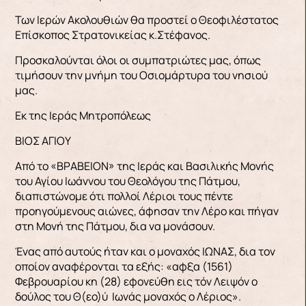
Των Ιερών Ακολουθιών θα προστεί ο Θεοφιλέστατος
Επίσκοπος Στρατονικείας κ.Στέφανος.
Προσκαλούνται όλοι οι συμπατριώτες μας, όπως
τιμήσουν την μνήμη του Οσιομάρτυρα του νησιού
μας.
Εκ της Ιεράς Μητροπόλεως
ΒΙΟΣ ΑΓΙΟΥ
Από το «ΒΡΑΒΕΙΟΝ» της Ιεράς και Βασιλικής Μονής
του Αγίου Ιωάννου του Θεολόγου της Πάτμου,
διαπιστώνομε ότι πολλοί Λέριοι τους πέντε
προηγούμενους αιώνες, άφησαν την Λέρο και πήγαν
στη Μονή της Πάτμου, δια να μονάσουν.
Ένας από αυτούς ήταν και ο μοναχός ΙΩΝΑΣ, δια τον
οποίον αναφέρονται τα εξής: «αφξα (1561)
Φεβρουαρίου κη (28) εφονεύθη εις τόν Λειψόν ο
δούλος του Θ(εο)ύ Ιωνάς μοναχός ο Λέριος».