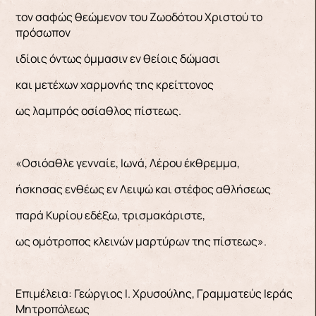
τον σαφώς θεώμενον του Ζωοδότου Χριστού το
πρόσωπον
ιδίοις όντως όμμασιν εν θείοις δώμασι
και μετέχων χαρμονής της κρείττονος
ως λαμπρός οσίαθλος πίστεως.
«Οσιόαθλε γενναίε, Ιωνά, Λέρου έκθρεμμα,
ήσκησας ενθέως εν Λειψώ και στέφος αθλήσεως
παρά Κυρίου εδέξω, τρισμακάριστε,
ως ομότροπος κλεινών μαρτύρων της πίστεως».
Επιμέλεια: Γεώργιος Ι. Χρυσούλης, Γραμματεύς Ιεράς
Μητροπόλεως