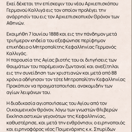
Εκεί δέχεται την επίσκεψιν του νέου Αρχιεπισκόπου
Γερμανού Καλλιγά εις τον οποίον προλέγει την
ανάρρησίν του εις τον Αρχιεπισκοπικόν Θρόνον των
Αθηνών.
Εκοιμήθη 7 Ιουνίου 1888 και εις την πάνδημον μετά
τριήμερον κηδεία του εξεφώνησε περίφημον
επικήδειο ο Μητροπολίτης Κεφαλληνίας Γερμανός
Καλλιγάς.
Η παρουσία της Αγίας βιοτής του οι διηγήσεις των
θαυμάτων του παρέμειναν ζωνταναί και ανεξίτηλαι
εις την συνείδηση των χριστιανών και μετά από 88
χρόνια οδήγησαν τον τότε Μητροπολίτην Κεφαλληνίας
Προκόπιον να πραγματοποιήσει ανακομιδήν των
αγίων λειψάνων του.
Η διαδικασία αγιοποιήσεως του Αγίου από τον
Οικουμενικόν θρόνον, λόγω των γνωστών θλιβερών
Εκκλησιαστικών γεγονότων της Κεφαλληνίας,
καθυστέρησε, και μετά την ενθρόνησιν, ο ειρηνοποιός
και ειρηνοφόρος νέος Ποιμενάρχης κ.κ. Σπυρίδων