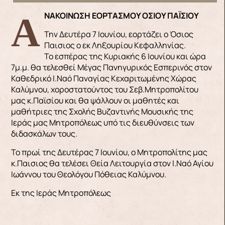
ΑΝΑΚΟΙΝΩΣΗ ΕΟΡΤΑΣΜΟΥ ΟΣΙΟΥ ΠΑΪΣΙΟΥ
Την Δευτέρα 7 Ιουνίου, εορτάζει ο Όσιος
Παισιος ο εκ Ληξουρίου Κεφαλληνίας.
Το εσπέρας της Κυριακής 6 Ιουνίου και ώρα
7μ.μ. θα τελεσθεί Μέγας Πανηγυρικός Εσπερινός στον
Καθεδρικό Ι.Ναό Παναγίας Κεχαριτωμένης Χώρας
Καλύμνου, χοροστατούντος του Σεβ.Μητροπολίτου
μας κ.Παϊσίου και θα ψάλλουν οι μαθητές και
μαθήτριες της Σχολής Βυζαντινής Μουσικής της
Ιεράς μας Μητροπόλεως υπό τις διευθύνσεις των
διδασκάλων τους.
Το πρωί της Δευτέρας 7 Ιουνίου, ο Μητροπολίτης μας
κ.Παισιος θα τελέσει Θεία Λειτουργία στον Ι.Ναό Αγίου
Ιωάννου του Θεολόγου Πόθειας Καλύμνου.
Εκ της Ιεράς Μητροπόλεως