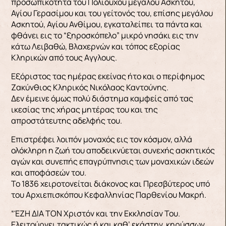
προσωπικότητα του Πολιούχου μεγάλου Ασκητού,
Αγίου Γερασίμου και του γείτονός του, επίσης μεγάλου
Ασκητού, Αγίου Ανθίμου, εγκαταλείπει τα πάντα και
φθάνει εις το “ξηροσκόπελο” μικρό νησάκι εις την
κάτω Λειβαθώ, Βλαχερνών και τόπος εξορίας
Κληρικών από τους Aγγλους.
Εξόριστος τας ημέρας εκείνας ήτο και ο περίφημος
Ζακύνθιος Κληρικός Νικόλαος Καντούνης.
Δεν έμεινε όμως πολύ διάστημα καμφείς από τας
ικεσίας της χήρας μητέρας του και της
απροστάτευτης αδελφής του.
Επιστρέφει λοιπόν μοναχός εις τον κόσμον, αλλά
ολόκληρη η ζωή του αποδεικνύεται συνεχής ασκητικός
αγών και συνεπής επαγρύπνησις των μοναχικών ιδεών
και αποφάσεών του.
Το 1836 χειροτονείται διάκονος και Πρεσβύτερος υπό
του Αρχιεπισκόπου Κεφαλληνίας Παρθενίου Μακρή.
“ΈΖΗ ΔΙΑ ΤΟΝ Χριστόν και την Εκκλησίαν Του.
Ελειτούργει τακτικώς ή και καθ’ εκάστην, κηρύσσων