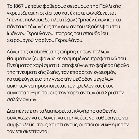
Το 1867 με τους φοβερούς σεισμούς της Παλλικής
γκρεμίζεται η οικία του και έκτοτε φιλοξενείται
“πένης, πολλούς δε πλουτίζων”, “μηδέν έχων και τα
πάντα κατέχων” εις την οικίαν του εξαδέλφου του
Ιωάννου Γερουλάνου, πατρός του σπουδαίου
χειρουργού Μαρίνου Γερουλάνου.
Λόγω της διαδοθείσης φήμης εκ των πολλών
θαυμάτων (εμφανώς κεκοσμημένος προφητικώ του
Πνεύματος χαρίσματι), αποφεύγων το φοβερό ύφαλο
της πνευματικής ζωής, τον επάρατον εγωισμόν,
καταφεύγει εις την γνωστήν μέθοδον μεγάλων
ασκητών να προσποιείται τον τρελλόν και έτσι
συγκαταριθμείται εις την χορείαν των δια Χριστόν
σαλών αγίων.
Δια πέντε έτη ταλαιπωρείται κλινήρης ασθενής
συνεχίζων να ευλογεί, να ειρηνεύει, να καθοδηγεί, να
συμβουλεύει τους χριστιανούς οι οποίοι νυχθημερόν
τον επισκέπτονται.