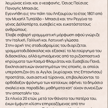
λειμώνος είναι και ο νεοφανής, Όσιος Παίσιος
Παναγής Μπασιάς.
Εγεννήθη εις την πόλη του Ληξουρίου το έτος 1801 από
τον Μιχαήλ Τυπάλδο – Μπασιά και την Ρεγγίνα το
γένος Δελλαπόρτα, ευσεβείς και ευκατάστατους
ανθρώπους.
Έλαβε σοβαρή γραμμματική μόρφωση αφού γνώριζε
την Ιταλική, Γαλλική και Λατινική γλώσσα.
Στην αρχή της σταδιοδρομίας του διορίζεται
γραμματοδιδάσκαλος και εξασκεί το λειτούργημα του
διδασκάλου, αλλά εμπνεόμενος από τα ριζοσπαστικά
κηρύγματα των Κοσμά Φλαμιάτου και Ευσεβίου Πανά,
Εκκλησιαστικών αναστημάτων της εποχής, οι οποίοι
υπεράσπιζον ότι οι Aγγλοι (κυρίαρχοι της Επτανήσου)
προστάται, ουσιαστικά τύραννοι, επιβουλεύονται το
ορθόδοξον φρόνημα των κατοίκων, αφήνει το δημόσιο
σχολείο και παραδίδει μαθήματα κατ’ οίκον συνεχίζων
την αποστολήν του.
Σε ηλικία 20 ετών, μετά τον θάνατο του πατέρα του,
έχων έμφυτη κλίσην επηρεαζόμενος από την