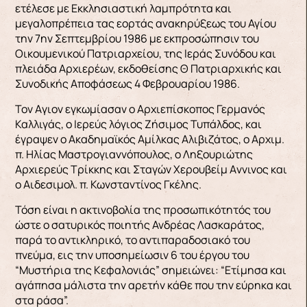
ετέλεσε με Εκκλησιαστική λαμπρότητα και
μεγαλοπρέπεια τας εορτάς ανακηρύξεως του Αγίου
την 7ην Σεπτεμβρίου 1986 με εκπροσώπησιν του
Οικουμενικού Πατριαρχείου, της Ιεράς Συνόδου και
πλειάδα Αρχιερέων, εκδοθείσης Θ Πατριαρχικής και
Συνοδικής Αποφάσεως 4 Φεβρουαρίου 1986.
Τον Aγιον εγκωμίασαν ο Αρχιεπίσκοπος Γερμανός
Καλλιγάς, ο Ιερεύς λόγιος Ζήσιμος Τυπάλδος, και
έγραψεν ο Ακαδημαϊκός Αμίλκας Αλιβιζάτος, ο Αρχιμ.
π. Ηλίας Μαστρογιαννόπουλος, ο Ληξουριώτης
Αρχιερεύς Τρίκκης και Σταγών Χερουβείμ Aννινος και
ο Αιδεσιμολ. π. Κωνσταντίνος Γκέλης.
Τόση είναι η ακτινοβολία της προσωπικότητός του
ώστε ο σατυρικός ποιητής Ανδρέας Λασκαράτος,
παρά το αντικληρικό, το αντιπαραδοσιακό του
πνεύμα, εις την υποσημείωσιν 6 του έργου του
“Μυστήρια της Κεφαλονιάς” σημειώνει: “Ετίμησα και
αγάπησα μάλιστα την αρετήν κάθε που την εύρηκα και
στα ράσα”.