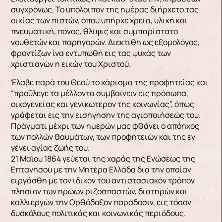
συγχρόνως. Το υπόλοιπον της ημέρας διήρχετο τας
οικίας των πιστών, όπου υπήρχε χρεία, υλική και
πνευματική, πόνος, θλίψις και συμπαρίστατο
νουθετών και παρηγορών. Διεκτίθη ως εξομολόγος,
φροντίζων ίνα εντυπωθή εις τας ψυχάς των
χριστιανών η εικών του Χριστού.
Έλαβε παρά του Θεού το χάρισμα της προφητείας και
“προΰλεγε τα μέλλοντα συμβαίνειν εις πρόσωπα,
οικογενείας και γενικώτερον της κοινωνίας”, όπως
γράφεται εις την εισήγησην της αγιοποιήσεώς του.
Πράγματι μέχρι των ημερών μας φθάνει ο απόηχος
των πολλών θαυμάτων, των προφητειών και της εν
γένει αγίας ζωής του.
21 Μαϊου 1864 γεύεται της χαράς της Ενώσεως της
Επτανήσου με την Μητέρα Ελλάδα δια την οποίαν
ειργάσθη με τον ιδικόν του αντιστασιακόν τρόπον
πλησίον των ηρώων ριζοσπαστών, διατηρών και
καλλιεργών την Ορθόδοξον παράδοσιν, εις τόσον
δυσκόλους πολιτικάς και κοινωνικάς περιόδους.