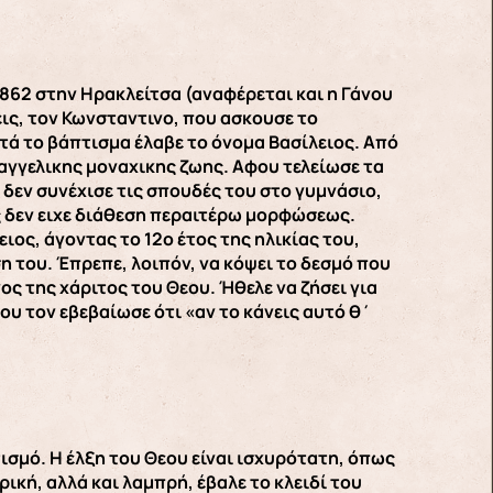
862 στην Ηρακλείτσα (αναφέρεται και η Γάνου
ις, τον Κωνσταντινο, που ασκουσε το
τά το βάπτισμα έλαβε το όνομα Βασίλειος. Από
 αγγελικης μοναχικης ζωης. Αφου τελείωσε τα
δεν συνέχισε τις σπουδές του στο γυμνάσιο,
ιος δεν ειχε διάθεση περαιτέρω μορφώσεως.
ιος, άγοντας το 12ο έτος της ηλικίας του,
η του. Έπρεπε, λοιπόν, να κόψει το δεσμό που
ς της χάριτος του Θεου. Ήθελε να ζήσει για
υ τον εβεβαίωσε ότι «αν το κάνεις αυτό θ΄
ισμό. Η έλξη του Θεου είναι ισχυρότατη, όπως
ρική, αλλά και λαμπρή, έβαλε το κλειδί του