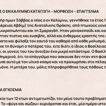
Σ Ο ΕΝ ΚΑΛΥΜΝΩ ΚΑΤΑΓΩΓΗ – ΜΟΡΦΩΣΗ – ΕΠΑΓΓΕΛΜΑ
ρ ημων Σάββας ο νέος ο εν Καλύμνω, γεννήθηκε το έτος 1
έρειας Αβδίμ) της Ανατολικης Θράκης, από πτωχούς γονε
μικροπωλητου και τη Σμαραγδή. Ηταν μοναχοπαίδι και κα
 ηταν πιστος και ευσεβής, αλλά και ένθερμος εραστής της
ατα και φύλαξε τον εαυτό του καθαρό από κάθε μολυσμό, 
ειχε τη δύναμη ο πατέρας του, ειτε διότι ο ίδιος ο Βασίλε
 οι γονεις του του άνοιξαν ένα μικρό κατάστημα. Ο Βασίλε
ημερινά, ότι το επάγγελμα που ασκουσε δεν ηταν στη φύσ
σε αυτό με τον υλικό κόσμο και να προχωρήσει στο πέλαγο
 μόνο. Η μητέρα του, μόλις πληροφορήθηκε τους πόθους το
ΤΑ ΕΓΚΟΣΜΙΑ
κία των 12 ετων αντιμετωπίζει τον μέγα τουτο προβληματ
. Το «φύγε και σώζου» κυριάρχησε και έτσι, μία ημέρα ιστο