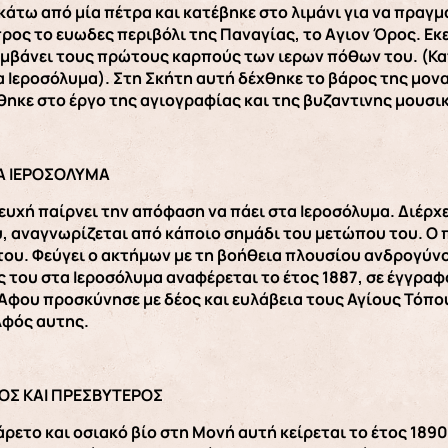
άτω από μία πέτρα και κατέβηκε στο λιμάνι για να πραγμ
ρος το ευωδες περιβόλι της Παναγίας, το Aγιον Όρος. Εκε
μβάνει τους πρώτους καρπούς των ιερων πόθων του. (Κατ
 Ιεροσόλυμα). Στη Σκήτη αυτή δέχθηκε το βάρος της μονα
ήθηκε στο έργο της αγιογραφίας και της βυζαντινης μουσι
Α ΙΕΡΟΣΟΛΥΜΑ
υχή παίρνει την απόφαση να πάει στα Ιεροσόλυμα. Διέρχε
υ, αναγνωρίζεται από κάποιο σημάδι του μετώπου του. Ο 
του. Φεύγει ο ακτήμων με τη βοήθεια πλουσίου ανδρογύνο
 του στα Ιεροσόλυμα αναφέρεται το έτος 1887, σε έγγρ
Αφου προσκύνησε με δέος και ευλάβεια τους Αγίους Τόπου
ελφός αυτης.
ΟΣ ΚΑΙ ΠΡΕΣΒΥΤΕΡΟΣ
άρετο και οσιακό βίο στη Μονή αυτή κείρεται το έτος 189