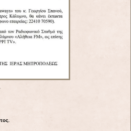
5
τος.