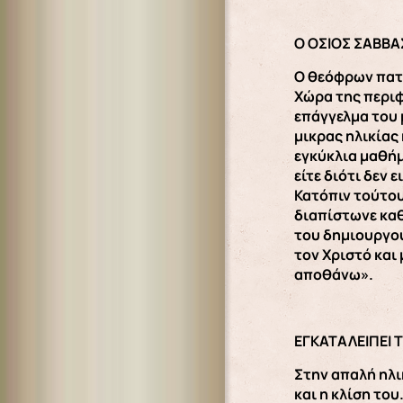
Ο ΟΣΙΟΣ ΣΑΒΒΑ
Ο θεόφρων πατή
Χώρα της περιφ
επάγγελμα του 
μικρας ηλικίας
εγκύκλια μαθήμ
είτε διότι δεν 
Κατόπιν τούτου,
διαπίστωνε καθ
του δημιουργου
τον Χριστό και
αποθάνω».
ΕΓΚΑΤΑΛΕΙΠΕΙ 
Στην απαλή ηλι
και η κλίση του