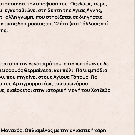
ατοποιήσει την απόφασή του. Ως ελάφι, τώρα,
ι, εγκαταβιώνει στη Σκήτη της Αγίας Aννης,
΄άλλη γνώμη, που στηρίζεται σε διηγήσεις,
στικης δοκιμασίας επί 12 έτη (κατ΄άλλους επί
κης.
ται από την γενέτειρά του, επισκεπτόμενος δε
πειρασμός θερμαίνεται και πάλι. Πάλι εμπόδια
υ, που πηγαίνει στους Αγίους Τόπους. Ως
αφο του Αρχιγραμματέως του ομωνύμου
ς, εισέρχεται στην ιστορική Μονή του Χοτζεβα
0 Μοναχός. Οπλισμένος με την αγιαστική χάρη