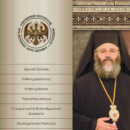
Αρχική Σελίδα
Ο Μητροπολίτης
Η Μητρόπολη
Τοπικό Αγιολόγιο
Πνευματική & Φιλανθρωπική
Διακονία
Εξυπηρέτηση Πολιτών