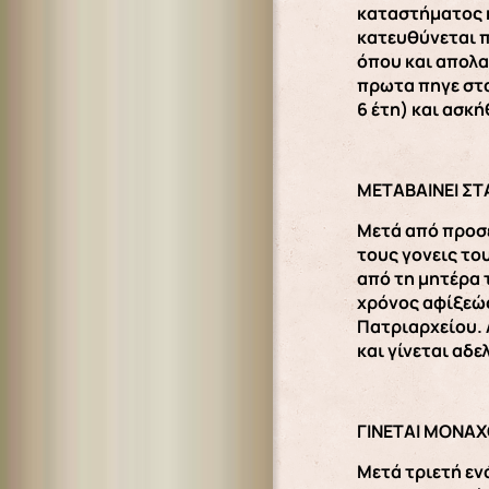
καταστήματος κ
κατευθύνεται π
όπου και απολα
πρωτα πηγε στα
6 έτη) και ασκ
ΜΕΤΑΒΑΙΝΕΙ ΣΤ
Μετά από προσε
τους γονεις το
από τη μητέρα 
χρόνος αφίξεώς
Πατριαρχείου. 
και γίνεται αδ
ΓΙΝΕΤΑΙ ΜΟΝΑΧ
Μετά τριετή εν