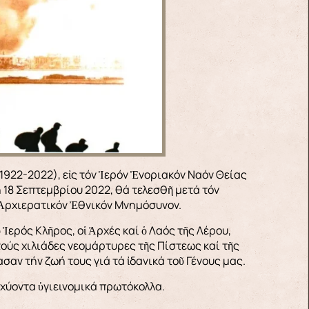
8 Σεπτεμβρίου 2022, θά τελεσθῆ μετά τόν
 Ἀρχιερατικόν Ἐθνικόν Μνημόσυνον.
 Ἱερός Κλῆρος, οἱ Ἀρχές καί ὁ Λαός τῆς Λέρου,
ούς χιλιάδες νεομάρτυρες τῆς Πίστεως καί τῆς
αν τήν ζωή τους γιά τά ἰδανικά τοῦ Γένους μας.
ἰσχύοντα ὑγιεινομικά πρωτόκολλα.