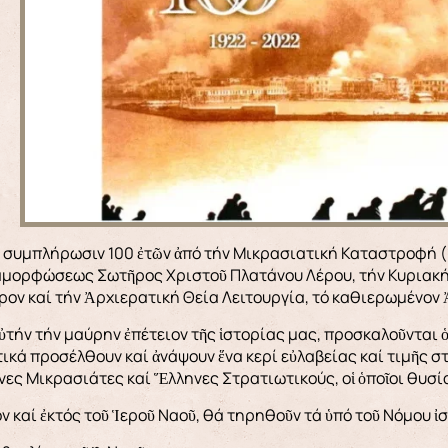
μορφώσεως Σωτῆρος Χριστοῦ Πλατάνου Λέρου, τήν Κυριακή 1
ον καί τήν Ἀρχιερατική Θεία Λειτουργία, τό καθιερωμένον
αὐτήν τήν μαύρην ἐπέτειον τῆς ἱστορίας μας, προσκαλοῦνται ὁ
κά προσέλθουν καί ἀνάψουν ἕνα κερί εὐλαβείας καί τιμῆς στ
ες Μικρασιάτες καί Ἕλληνες Στρατιωτικούς, οἱ ὁποῖοι θυσίασ
ον καί ἐκτός τοῦ Ἱεροῦ Ναοῦ, θά τηρηθοῦν τά ὑπό τοῦ Νόμου 