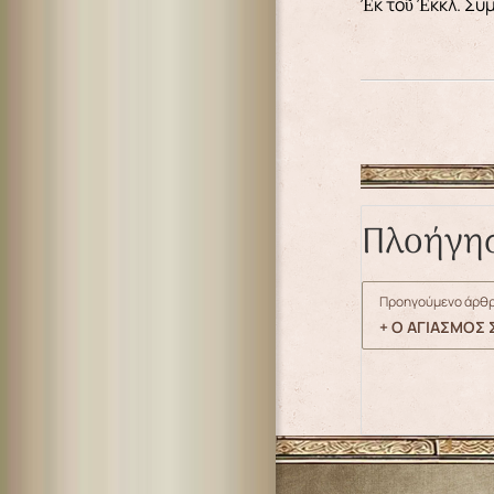
Ἐκ τοῦ Ἐκκλ. Συ
Πλοήγη
Προηγούμενο άρθρ
+ Ο ΑΓΙΑΣΜΟΣ 