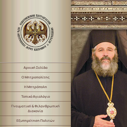
Αρχική Σελίδα
Ο Μητροπολίτης
Η Μητρόπολη
Τοπικό Αγιολόγιο
Πνευματική & Φιλανθρωπική
Διακονία
Εξυπηρέτηση Πολιτών