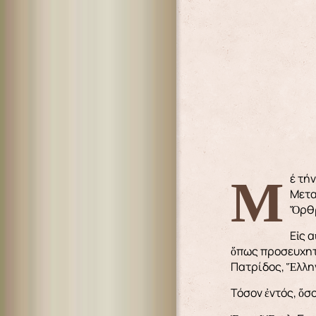
Μέ τήν συμπλήρωσιν 100 ἐτῶν ἀπό τήν Μικρασιατική Καταστροφή (1922-2022), εἰς τόν Ἱερόν Ἐνοριακόν Ναόν Θείας
Μετα
Ὄρθρ
Εἰς 
ὅπως προσευχητι
Πατρίδος, Ἕλλην
Τόσον ἐντός, ὅσ