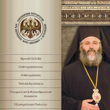
Αρχική Σελίδα
Ο Μητροπολίτης
Η Μητρόπολη
Τοπικό Αγιολόγιο
Πνευματική & Φιλανθρωπική
Διακονία
Εξυπηρέτηση Πολιτών