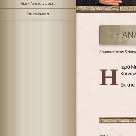
Νέα – Ανακοινώσεις
Επικοινωνία
+ ΑΝ
Δημοσιεύτηκε: 5 Νοε
Η Ιερά Μητρόπολις Λέρου, Καλύμνου & Αστυπαλαίας, γνωρίζει στους Κληρικούς της, οι οποίοι χρησιμοποιούν τα Μέσα
Κοινων
Εκ της