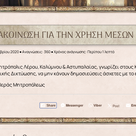
ΑΚΟΙΝΩΣΗ ΓΙΑ ΤΗΝ ΧΡΗΣΗ ΜΕΣΩΝ
μβρίου 2020
●
Αναγνώσεις: 360
● Χρόνος ανάγνωσης: Περίπου 1 λεπτό
ικής Δικτύωσης, να μην κάνουν δημοσιεύσεις άσχετες με το
 Ιεράς Μητροπόλεως
Messenger
Viber
Em
Post
Share