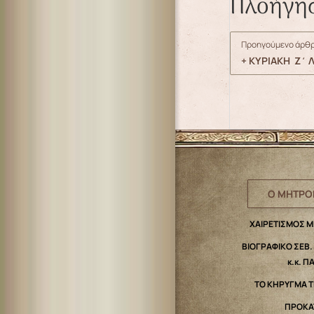
Πλοήγη
Προηγούμενο άρθρ
+ ΚΥΡΙΑΚΗ Z΄ Λ
Ο ΜΗΤΡΟ
ΧΑΙΡΕΤΙΣΜΟΣ 
ΒΙΟΓΡΑΦΙΚΟ ΣΕΒ
κ.κ. Π
ΤΟ ΚΗΡΥΓΜΑ 
ΠΡΟΚΑ