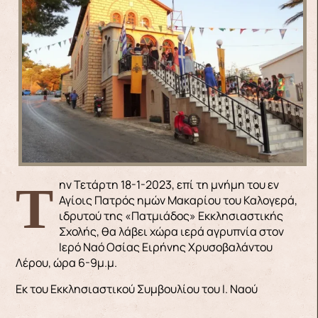
Την Τετάρτη 18-1-2023, επί τη μνήμη του εν
Αγίοις Πατρός ημών Μακαρίου του Καλογερά,
ιδρυτού της «Πατμιάδος» Εκκλησιαστικής
Σχολής, θα λάβει χώρα ιερά αγρυπνία στον
Ιερό Ναό Οσίας Ειρήνης Χρυσοβαλάντου
Λέρου, ώρα 6-9μ.μ.
Εκ του Εκκλησιαστικού Συμβουλίου του Ι. Ναού