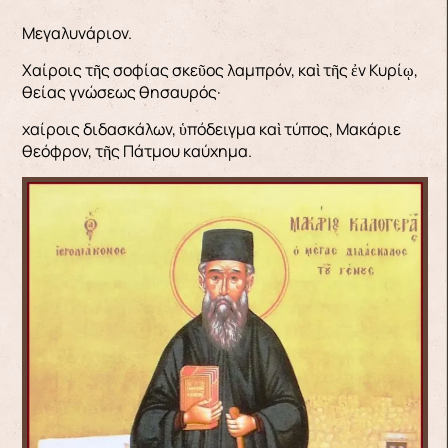
Μεγαλυνάριον.
Χαίροις τῆς σοφίας σκεῦος λαμπρόν, καὶ τῆς ἐν Κυρίῳ,
θείας γνώσεως θησαυρός·
χαίροις διδασκάλων, ὑπόδειγμα καὶ τύπος, Μακάριε
θεόφρον, τῆς Πάτμου καύχημα.