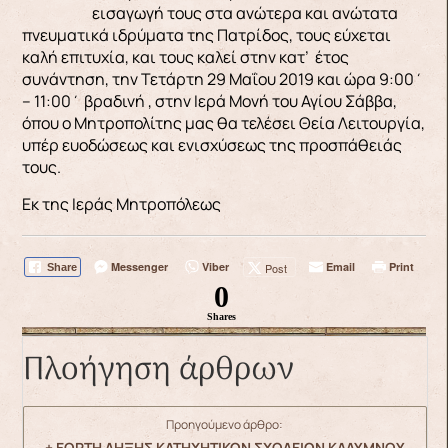
εισαγωγή τους στα ανώτερα και ανώτατα
πνευματικά ιδρύματα της Πατρίδος, τους εύχεται
καλή επιτυχία, και τους καλεί στην κατ’ έτος
συνάντηση, την Τετάρτη 29 Μαΐου 2019 και ώρα 9:00΄
– 11:00΄ βραδινή , στην Ιερά Μονή του Αγίου Σάββα,
όπου ο Μητροπολίτης μας θα τελέσει Θεία Λειτουργία,
υπέρ ευοδώσεως και ενισχύσεως της προσπάθειάς
τους.
Εκ της Ιεράς Μητροπόλεως
Messenger
Viber
Email
Print
Post
Share
0
Shares
Πλοήγηση άρθρων
Προηγούμενο άρθρο:
+ ΕΟΡΤΗ ΛΗΞΗΣ ΚΑΤΗΧΗΤΙΚΩΝ ΣΧΟΛΕΙΩΝ ΚΑΛΥΜΝΟΥ