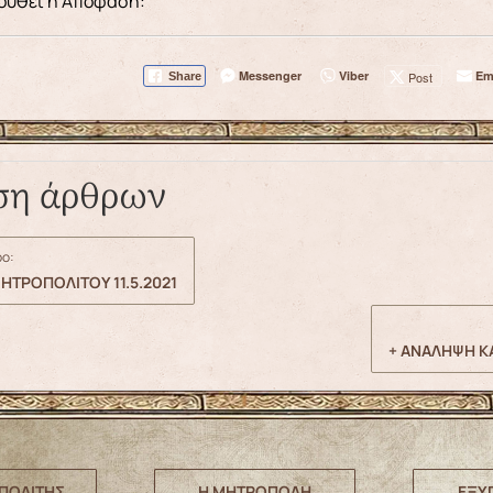
ουθεί η Απόφαση:
Messenger
Viber
Em
Post
Share
ση άρθρων
ο:
ΗΤΡΟΠΟΛΙΤΟΥ 11.5.2021
+ ΑΝΑΛΗΨΗ Κ
ΠΟΛΙΤΗΣ
Η ΜΗΤΡΟΠΟΛΗ
ΕΞΥ