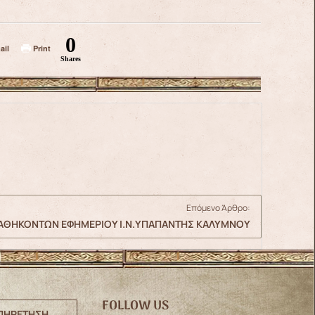
0
ail
Print
Shares
Επόμενο Άρθρο:
ΑΘΗΚΟΝΤΩΝ ΕΦΗΜΕΡΙΟΥ Ι.Ν.ΥΠΑΠΑΝΤΗΣ ΚΑΛΥΜΝΟΥ
FOLLOW US
ΠΗΡΕΤΗΣΗ