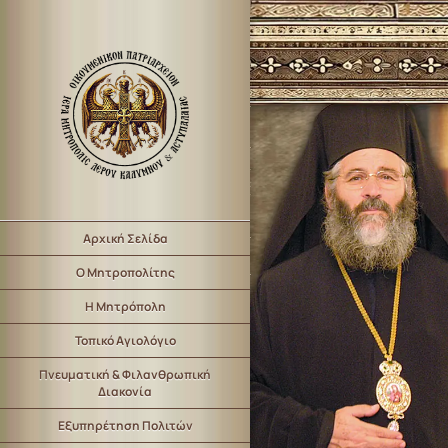
Αρχική Σελίδα
Ο Μητροπολίτης
Η Μητρόπολη
Τοπικό Αγιολόγιο
Πνευματική & Φιλανθρωπική
Διακονία
Εξυπηρέτηση Πολιτών