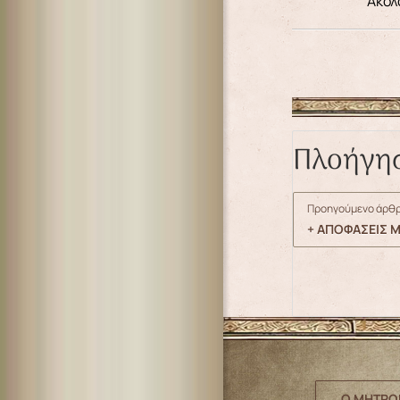
Ακολ
Πλοήγη
Προηγούμενο άρθρ
+ AΠΟΦΑΣΕΙΣ Μ
Ο ΜΗΤΡΟ