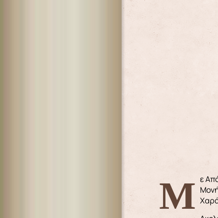
Με Απόφαση του Σεβασμιωτάτου Μητροπολίτου μας κ. κ. Παϊσίου, καθήκοντα εφημερίου και πνευματικού της Ιεράς
Μονή
Χαρά