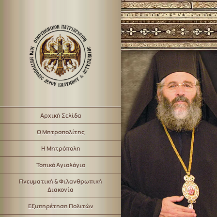
Αρχική Σελίδα
Ο Μητροπολίτης
Η Μητρόπολη
Τοπικό Αγιολόγιο
Πνευματική & Φιλανθρωπική
Διακονία
Εξυπηρέτηση Πολιτών