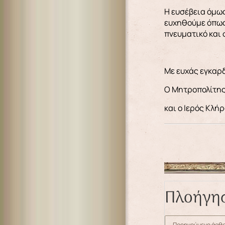
Η ευσέβεια όμως
ευχηθούμε όπως 
πνευματικό και 
Με ευχάς εγκαρ
Ο Μητροπολίτη
και ο Ιερός Κλή
Πλοήγη
Προηγούμενο άρθρ