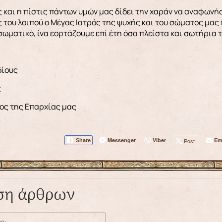
 και η πίστις πάντων υμών μας δίδει την χαράν να αναφωνήσο
του λοιπού ο Μέγας Ιατρός της ψυχής και του σώματος μας 
σωματικό, ίνα εορτάζουμε επί έτη όσα πλείστα και σωτήρια 
δίους
ς
ρος της Επαρχίας μας
Messenger
Viber
Em
Post
Share
ση άρθρων
ο: