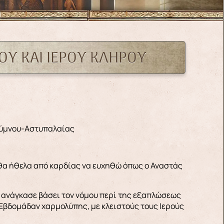
ΟΥ ΚΑΙ ΙΕΡΟΥ ΚΛΗΡΟΥ
λύμνου-Αστυπαλαίας
 θα ήθελα από καρδίας να ευχηθώ όπως ο Αναστάς
ς ανάγκασε βάσει τον νόμου περί της εξαπλώσεως
Εβδομάδαν χαρμολύπης, με κλειστούς τους Ιερούς