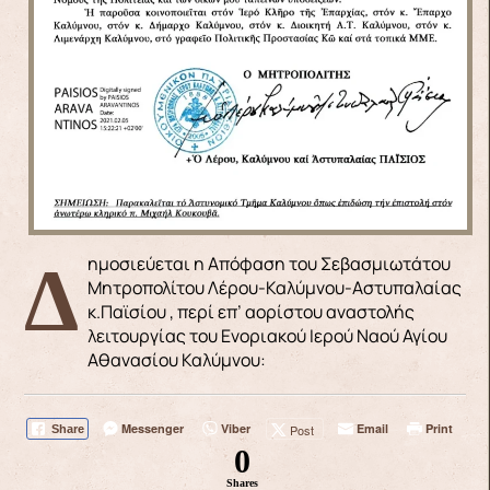
Δημοσιεύεται η Απόφαση του Σεβασμιωτάτου
Μητροπολίτου Λέρου-Καλύμνου-Αστυπαλαίας
κ.Παϊσίου , περί επ’ αορίστου αναστολής
λειτουργίας του Ενοριακού Ιερού Ναού Αγίου
Αθανασίου Καλύμνου:
Messenger
Viber
Email
Print
Post
Share
0
Shares