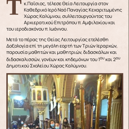
Την Παρασκευή 29/1 ο Σεβ. Μητροπολίτης μας
κ.Παΐσιος, τέλεσε Θεία Λειτουργία στον
Καθεδρικό Ιερό Ναό Παναγίας Κεχαριτωμένης
Χώρας Καλύμνου, συλλειτουργούντος του
Αρχιερατικού Επιτρόπου π. Αμφιλοχίου και
του ιεροδιακόνου π. Ιωάννου.
Μετά το πέρας της Θείας Λειτουργίας ετελέσθη
Δοξολογία επί τη μεγάλη εορτή των Τριών Ιεραρχών,
παρουσία μαθητών και μαθητριών, διδασκάλων και
ου
ου
διδασκαλισσών, γονέων και κηδεμόνων του 1
και 2
Δημοτικού Σχολείου Χώρας Καλύμνου.