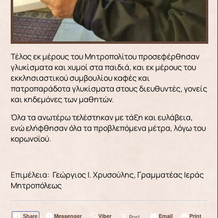
Τέλος εκ μέρους του Μητροπολίτου προσεφέρθησαν
γλυκίσματα και χυμοί στα παιδιά, και εκ μέρους του
εκκλησιαστικού συμβουλίου καφές και
πατροπαράδοτα γλυκίσματα στους διευθυντές, γονείς
και κηδεμόνες των μαθητών.
Όλα τα ανωτέρω τελέστηκαν με τάξη και ευλάβεια,
ενώ ελήφθησαν όλα τα προβλεπόμενα μέτρα, λόγω του
κορωνοϊού.
Επιμέλεια: Γεώργιος Ι. Χρυσούλης, Γραμματέας Ιεράς
Μητροπόλεως
Messenger
Viber
Email
Print
Post
Share