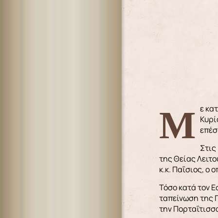
Με κατάνυξη και μεγαλοπρέπεια η νήσος Αστροπαλιά εόρτασε την Κοίμηση και την εις ουρανούς Μετάσταση της
Κυρί
επέσ
Στις
της Θείας Λειτ
κ.κ. Παΐσιος, ο
Τόσο κατά τον Ε
ταπείνωση της Π
την Πορταΐτισσ