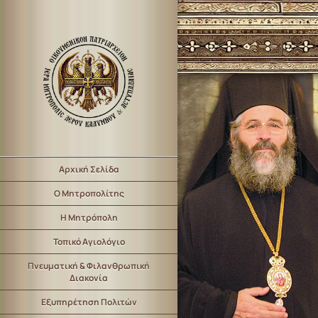
Αρχική Σελίδα
Ο Μητροπολίτης
Η Μητρόπολη
Τοπικό Αγιολόγιο
Πνευματική & Φιλανθρωπική
Διακονία
Εξυπηρέτηση Πολιτών