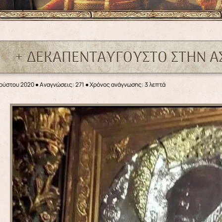
+ ΔΕΚΑΠΕΝΤΑΥΓΟΥΣΤΟ ΣΤΗΝ Α
γούστου 2020
●
Αναγνώσεις: 271
● Χρόνος ανάγνωσης: 3 λεπτά