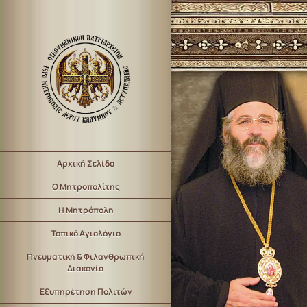
Αρχική Σελίδα
Ο Μητροπολίτης
Η Μητρόπολη
Τοπικό Αγιολόγιο
Πνευματική & Φιλανθρωπική
Διακονία
Εξυπηρέτηση Πολιτών