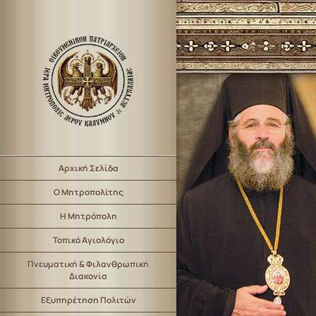
Αρχική Σελίδα
Ο Μητροπολίτης
Η Μητρόπολη
Τοπικό Αγιολόγιο
Πνευματική & Φιλανθρωπική
Διακονία
Εξυπηρέτηση Πολιτών