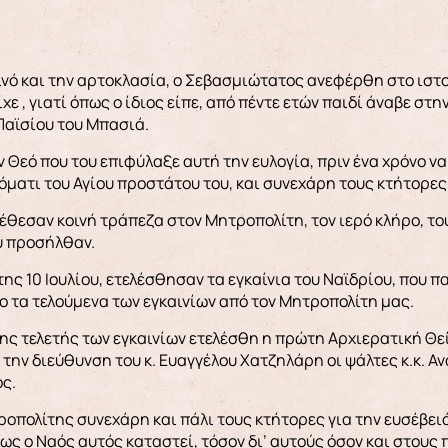
νό και την αρτοκλασία, ο Σεβασμιώτατος ανεφέρθη στο ιστ
χε , γιατί όπως ο ίδιος είπε, από πέντε ετών παιδί άναβε στ
Παϊσίου του Μπασιά.
 Θεό που του επιφύλαξε αυτή την ευλογία, πριν ένα χρόνο να
όματι του Αγίου προστάτου του, και συνεχάρη τους κτήτορες
έθεσαν κοινή τράπεζα στον Μητροπολίτη, τον ιερό κλήρο, το
υ προσήλθαν.
της 10 Ιουλίου, ετελέσθησαν τα εγκαίνια του Ναϊδρίου, που π
 τα τελούμενα των εγκαινίων από τον Μητροπολίτη μας.
ης τελετής των εγκαινίων ετελέσθη η πρώτη Αρχιερατική Θε
 την διεύθυνση του κ. Ευαγγέλου Χατζηλάρη οι ψάλτες κ.κ.
ς.
ροπολίτης συνεχάρη και πάλι τους κτήτορες για την ευσέβειά 
ως ο Ναός αυτός καταστεί, τόσον δι’ αυτούς όσον και στου