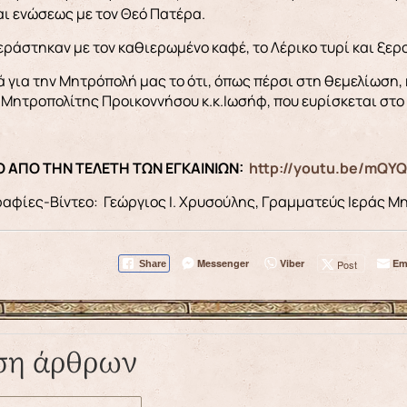
αι ενώσεως με τον Θεό Πατέρα.
κεράστηκαν με τον καθιερωμένο καφέ, το Λέρικο τυρί και ξερ
ά για την Μητρόπολή μας το ότι, όπως πέρσι στη θεμελίωση,
Μητροπολίτης Προικοννήσου κ.κ.Ιωσήφ, που ευρίσκεται στο 
ΕΟ ΑΠΟ ΤΗΝ ΤΕΛΕΤΗ ΤΩΝ ΕΓΚΑΙΝΙΩΝ:
http://youtu.be/mQY
αφίες-Βίντεο: Γεώργιος Ι. Χρυσούλης, Γραμματεύς Ιεράς 
Messenger
Viber
Em
Post
Share
ση άρθρων