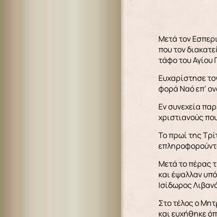
Μετά τον Εσπερι
που τον διακατεί
τάφο του Αγίου 
Ευχαρίστησε τον
φορά Ναό επ’ ον
Εν συνεχεία παρ
χριστιανούς πο
Το πρωί της Τρί
επληροφορούντο
Μετά το πέρας τ
και έψαλλαν υπό
Ισίδωρος Λιβανό
Στο τέλος ο Μητ
και ευχήθηκε όπ