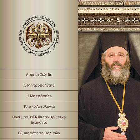
Αρχική Σελίδα
Ο Μητροπολίτης
Η Μητρόπολη
Τοπικό Αγιολόγιο
Πνευματική & Φιλανθρωπική
Διακονία
Εξυπηρέτηση Πολιτών