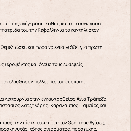
ορικό της ανέγερσης, καθώς και στη συγκίνηση
ην πατρίδα του την Κεφαλληνία το καντήλι στον
 θεμελιώσει, και τώρα να εγκαινιάζει για πρώτη
.
υς ιεροψάλτες και όλους τους ευσεβείς
αρακολούθησαν πολλοί πιστοί, οι οποίοι
ία Λειτουργία στην εγκαινιασθείσα Αγία Τράπεζα,
 Αναστάσιος Χατζηλάρης, Χαράλαμπος Γιαμαίος και
τους, την πίστη τους προς τον Θεό, τους Αγίους,
ς προσκηνυτάς, τόπος αγιάσματος, προσευχής,