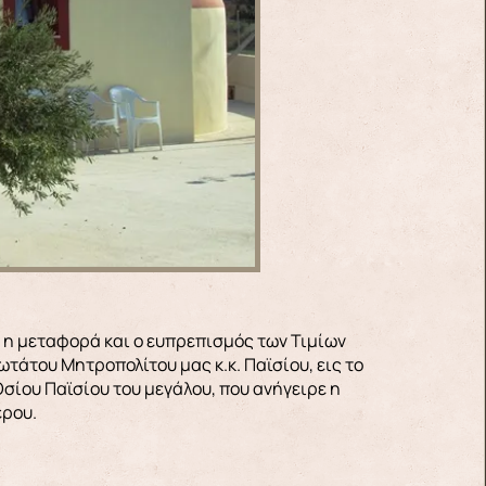
ε η μεταφορά και ο ευπρεπισμός των Τιμίων
τάτου Μητροπολίτου μας κ.κ. Παϊσίου, εις το
σίου Παϊσίου του μεγάλου, που ανήγειρε η
έρου.