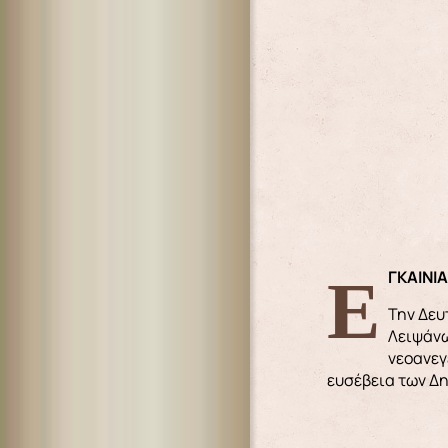
ΕΓΚΑΙΝΙ
Την Δευ
Λειψάνω
νεοανεγ
ευσέβεια των Δη