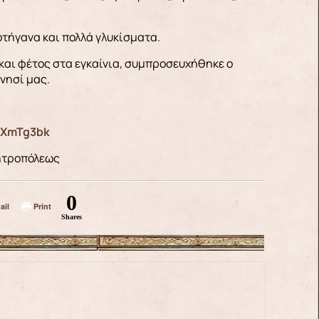
οτήγανα και πολλά γλυκίσματα.
 και φέτος στα εγκαίνια, συμπροσευχήθηκε ο
νησί μας.
QXmTg3bk
Μητροπόλεως
0
ail
Print
Shares