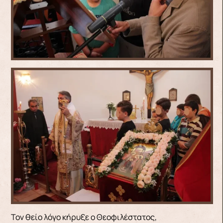
Τον θείο λόγο κήρυξε ο Θεοφιλέστατος,