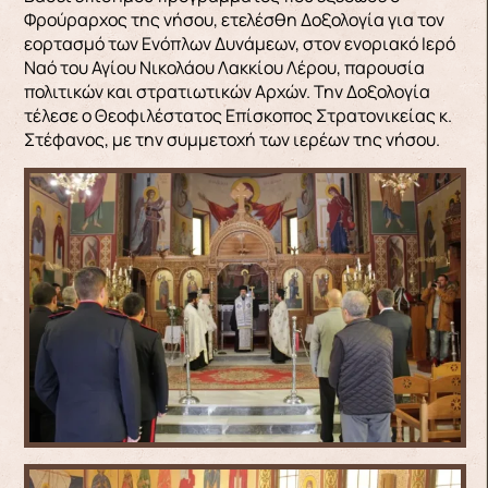
Φρούραρχος της νήσου, ετελέσθη Δοξολογία για τον
εορτασμό των Ενόπλων Δυνάμεων, στον ενοριακό Ιερό
Ναό του Αγίου Νικολάου Λακκίου Λέρου, παρουσία
πολιτικών και στρατιωτικών Αρχών. Την Δοξολογία
τέλεσε ο Θεοφιλέστατος Επίσκοπος Στρατονικείας κ.
Στέφανος, με την συμμετοχή των ιερέων της νήσου.