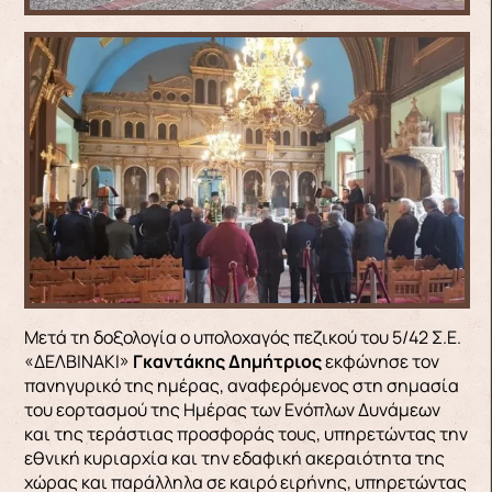
Μετά τη δοξολογία ο υπολοχαγός πεζικού του 5/42 Σ.Ε.
«ΔΕΛΒΙΝΑΚΙ»
Γκαντάκης Δημήτριος
εκφώνησε τον
πανηγυρικό της ημέρας, αναφερόμενος στη σημασία
του εορτασμού της Ημέρας των Ενόπλων Δυνάμεων
και της τεράστιας προσφοράς τους, υπηρετώντας την
εθνική κυριαρχία και την εδαφική ακεραιότητα της
χώρας και παράλληλα σε καιρό ειρήνης, υπηρετώντας