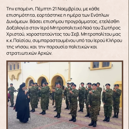
Την επομένη, Πέμπτη 21 Νοεμβρίου, με κάθε
επισημότητα, εορτάστηκε η ημέρα των Ενόπλων
Δυνάμεων. Βάσει επισήμου προγράμματος, ετελέσθη
Δοξολογία στον Ιερό Μητροπολιτικό Ναό του Σωτήρος
Χριστού, χοροστατούντος του Σεβ. Μητροπολίτου μας
κ.κ.Παϊσίου, συμπαραστουμένου υπό του Ιερού Κλήρου
της νήσου, και την παρουσία πολιτικών και
στρατιωτικών Αρχών.