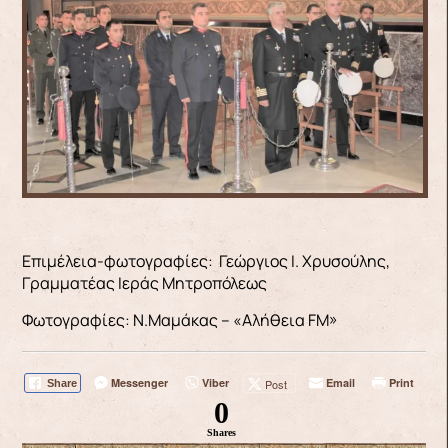
Επιμέλεια-φωτογραφίες: Γεώργιος Ι. Χρυσούλης,
Γραμματέας Ιεράς Μητροπόλεως
Φωτογραφίες: Ν.Μαμάκας – «Αλήθεια FM»
Messenger
Viber
Email
Print
Post
Share
0
Shares