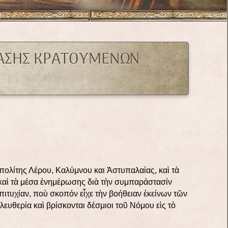
ΤΑΣΗΣ ΚΡΑΤΟΥΜΕΝΩΝ
λίτης Λέρου, Καλύμνου και Ἀστυπαλαίας, καὶ τὰ
καὶ τὰ μέσα ἐνημέρωσης διὰ τὴν συμπαράστασίν
ιτυχίαν, ποὺ σκοπόν εἶχε τὴν βοήθειαν ἐκείνων τῶν
ευθερία καὶ βρίσκονται δέσμιοι τοῦ Νόμου εὶς τὸ