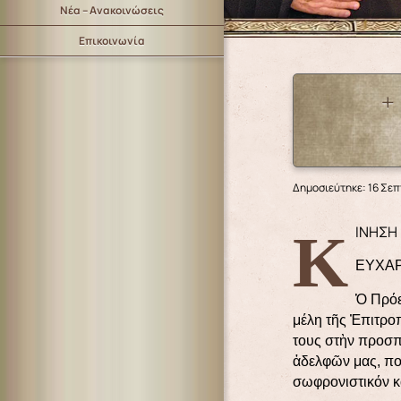
Νέα – Ανακοινώσεις
Επικοινωνία
+
Δημοσιεύτηκε: 16 Σεπ
ΚΙΝΗΣ
ΕΥΧΑΡ
Ὁ Πρόε
μέλη τῆς Ἐπιτρο
τους στὴν προσπ
ἀδελφῶν μας, ποὺ
σωφρονιστικόν 