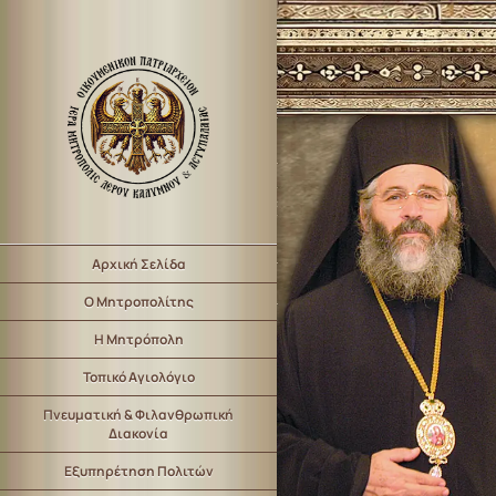
Αρχική Σελίδα
Ο Μητροπολίτης
Η Μητρόπολη
Τοπικό Αγιολόγιο
Πνευματική & Φιλανθρωπική
Διακονία
Εξυπηρέτηση Πολιτών