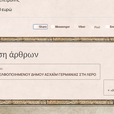
 Επιτροπής
0 ευρώ
Messenger
Viber
Em
Post
Share
ση άρθρων
ο:
ΔΕΛΦΟΠΟΙΗΜΕΝΟΥ ΔΗΜΟΥ ΑΣΧΑΪΜ ΓΕΡΜΑΝΙΑΣ ΣΤΗ ΛΕΡΟ
+ «