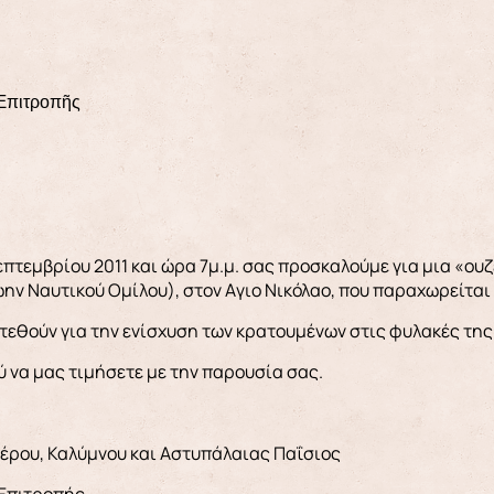
 Ἐπιτροπῆς
επτεμβρίου 2011 και ώρα 7μ.μ. σας προσκαλούμε για μια «ου
ην Ναυτικού Ομίλου), στον Aγιο Νικόλαο, που παραχωρείται
τεθούν για την ενίσχυση των κρατουμένων στις φυλακές της
 να μας τιμήσετε με την παρουσία σας.
έρου, Καλύμνου και Αστυπάλαιας Παΐσιος