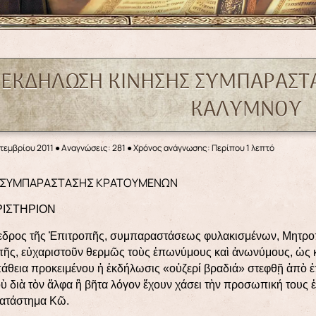
 ΕΚΔΗΛΩΣΗ ΚΙΝΗΣΗΣ ΣΥΜΠΑΡΑΣ
ΚΑΛΥΜΝΟΥ
τεμβρίου 2011
●
Αναγνώσεις: 281
● Χρόνος ανάγνωσης: Περίπου 1 λεπτό
Η ΣΥΜΠΑΡΑΣΤΑΣΗΣ ΚΡΑΤΟΥΜΕΝΩΝ
ΙΣΤΗΡΙΟΝ
δρος τῆς Ἐπιτροπῆς, συμπαραστάσεως φυλακισμένων, Μητροπο
πῆς, εὐχαριστοῦν θερμῶς τοὺς ἐπωνύμους καὶ ἀνωνύμους, ὡς 
άθεια προκειμένου ἡ ἐκδήλωσις «οὐζερί βραδιά» στεφθῇ ἀπὸ ἐπ
 διὰ τὸν ἄλφα ἢ βῆτα λόγον ἔχουν χάσει τὴν προσωπική τους ἐλ
κατάστημα Κῶ.