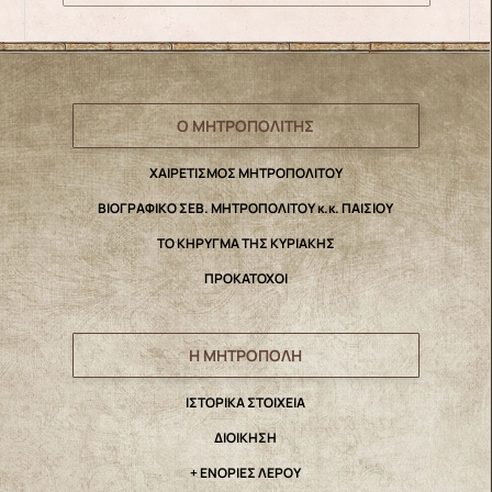
Ο ΜΗΤΡΟΠΟΛΙΤΗΣ
ΧΑΙΡΕΤΙΣΜΟΣ ΜΗΤΡΟΠΟΛΙΤΟΥ
ΒΙΟΓΡΑΦΙΚΟ ΣΕΒ. ΜΗΤΡΟΠΟΛΙΤΟΥ κ.κ. ΠΑΙΣΙΟΥ
ΤΟ ΚΗΡΥΓΜΑ ΤΗΣ ΚΥΡΙΑΚΗΣ
ΠΡΟΚΑΤΟΧΟΙ
Η ΜΗΤΡΟΠΟΛΗ
IΣΤΟΡΙΚΑ ΣΤΟΙΧΕΙΑ
ΔΙΟΙΚΗΣΗ
+ ΕΝΟΡΙΕΣ ΛΕΡΟΥ