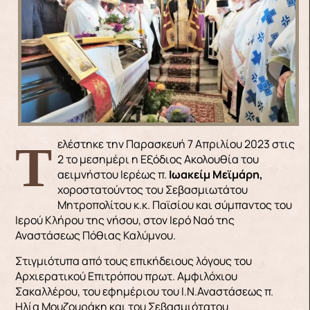
Τελέστηκε την Παρασκευή 7 Απριλίου 2023 στις
2 το μεσημέρι η Εξόδιος Ακολουθία του
αειμνήστου Ιερέως π.
Ιωακείμ Μεϊμάρη,
χοροστατούντος του Σεβασμιωτάτου
Μητροπολίτου κ.κ. Παϊσίου και σύμπαντος του
Ιερού Κλήρου της νήσου, στον Ιερό Ναό της
Αναστάσεως Πόθιας Καλύμνου.
Στιγμιότυπα από τους επικήδειους λόγους του
Αρχιερατικού Επιτρόπου πρωτ. Αμφιλόχιου
Σακαλλέρου, του εφημέριου του Ι.Ν.Αναστάσεως π.
Ηλία Μουζουράκη και του Σεβασμιότατου