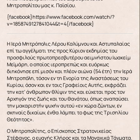
Μητροπολίτου μας κ. Παϊσίου.
{facebook}https://www.facebook.com/watch/?
v=1858749127841044&t=4{/facebook}
Η Ιερά Μητρόπολις Λέρου Καλύμνου και Αστυπαλαίας
επί τω αγγέλματι της προς Κύριον εκδημίας του
προσφιλούς πρωτοπρεσβυτέρου αειμνήστου Ιωακείμ
Μεϊμάρη, ο οποίος ιεροπρεπώς και ευόρκως
διηκόνησε επί μισόν και πλέον αιώνα (54 έτη) την Ιερά
Μητροπόλη, τόσον εν τη Ενορία της Αναστάσεως του
Κυρίου, όσον και εν τοις Γραφείοις Αυτής, εκφράζει
την κατ’ άνθρωπον θλίψιν της και εύχεται προς τον
Αρχηγόν της ζωής και του θανάτου, όπως αναπαύσει
την μακαριστήν ψυχήν αυτού «εν χώρα ζώντων, εν
σκηναίς δικαίων, ένθα λάμπει το φως της Τρισηλίου
Θεότητος».
Ο Μητροπολίτης, ο Επίσκοπος Στρατονικείας
Στέφανος, ο ευαγής Κλήρος και τα Μοναχικά Τάγματα.