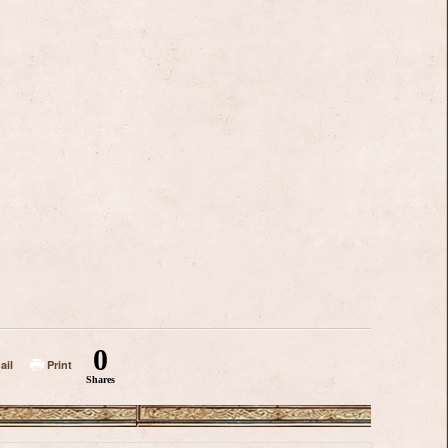
.
0
ail
Print
Shares