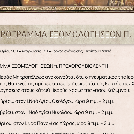
ΠΡΟΓΡΑΜΜΑ ΕΞΟΜΟΛΟΓΗΣΕΩΝ Π.
μβρίου 2011
●
Αναγνώσεις: 311
● Χρόνος ανάγνωσης: Περίπου 1 λεπτό
ΑΜΜΑ ΕΞΟΜΟΛΟΓΗΣΕΩΝ π. ΠΡΟΧΟΡΟΥ ΒΙΟΛΕΝΤΗ
 Ιεράς Μητροπόλεως ανακοινούται ότι, ο πνευματικός της Ι
της θα τελεί τις ημέρες αυτές, επ’ ευκαιρία της Εορτής των
ογήσεως στους κάτωθι Ιερούς Ναούς της νήσου Καλύμνου:
ρίου, στον Ι.Ναό Αγίου Θεολόγου, ώρα 9 π.μ. – 2 μ.μ.
ρίου, στον Ι.Ναό Αγίου Νικολάου, ώρα 9 π.μ. – 2 μ.μ.
ρίου, στον Ι.Ναό Παναγίας Χώρας, ώρα 9 π.μ. – 2 μ.μ.