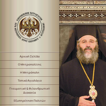
Αρχική Σελίδα
Ο Μητροπολίτης
Η Μητρόπολη
Τοπικό Αγιολόγιο
Πνευματική & Φιλανθρωπική
Διακονία
Εξυπηρέτηση Πολιτών