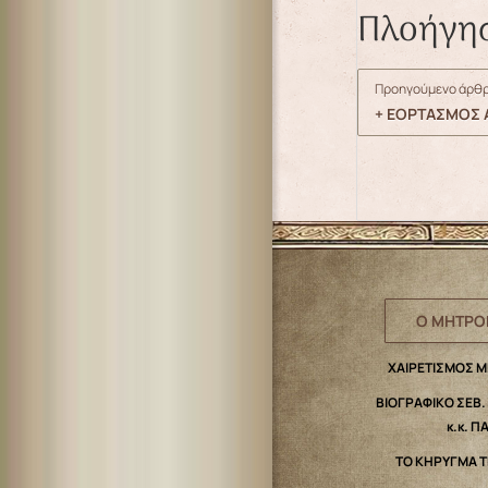
Πλοήγη
Προηγούμενο άρθρ
+ ΕΟΡΤΑΣΜΟΣ Α
Ο ΜΗΤΡΟ
ΧΑΙΡΕΤΙΣΜΟΣ 
ΒΙΟΓΡΑΦΙΚΟ ΣΕΒ
κ.κ. Π
ΤΟ ΚΗΡΥΓΜΑ 