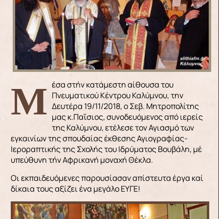
Μέσα στήν κατάμεστη αίθουσα του
Πνευματικού Κέντρου Καλύμνου, την
Δευτέρα 19/11/2018, ο Σεβ. Μητροπολίτης
μας κ.Παΐσιος, συνοδευόμενος από ιερείς
της Καλύμνου, ετέλεσε τον Αγιασμό των
εγκαινίων της σπουδαίας έκθεσης Αγιογραφίας-
Ιεροραπτικής της Σχολής του Ιδρύματος Βουβάλη, μέ
υπεύθυνη τήν Αφρικανή μοναχή Θέκλα.
Οι εκπαιδευόμενες παρουσίασαν απίστευτα έργα καί
δίκαια τους αξίζει ένα μεγάλο ΕΥΓΕ!