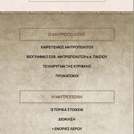
Ο ΜΗΤΡΟΠΟΛΙΤΗΣ
ΧΑΙΡΕΤΙΣΜΟΣ ΜΗΤΡΟΠΟΛΙΤΟΥ
ΒΙΟΓΡΑΦΙΚΟ ΣΕΒ. ΜΗΤΡΟΠΟΛΙΤΟΥ κ.κ. ΠΑΙΣΙΟΥ
ΤΟ ΚΗΡΥΓΜΑ ΤΗΣ ΚΥΡΙΑΚΗΣ
ΠΡΟΚΑΤΟΧΟΙ
Η ΜΗΤΡΟΠΟΛΗ
IΣΤΟΡΙΚΑ ΣΤΟΙΧΕΙΑ
ΔΙΟΙΚΗΣΗ
+ ΕΝΟΡΙΕΣ ΛΕΡΟΥ