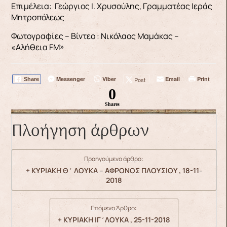
Επιμέλεια: Γεώργιος Ι. Χρυσούλης, Γραμματέας Ιεράς
Μητροπόλεως
Φωτογραφίες – Βίντεο : Νικόλαος Μαμάκας –
«Αλήθεια FM»
Messenger
Viber
Email
Print
Post
Share
0
Shares
Πλοήγηση άρθρων
Προηγούμενο άρθρο:
+ ΚΥΡΙΑΚΗ Θ΄ ΛΟΥΚΑ – ΑΦΡΟΝΟΣ ΠΛΟΥΣΙΟΥ , 18-11-
2018
Επόμενο Άρθρο:
+ ΚΥΡΙΑΚΗ ΙΓ΄ΛΟΥΚΑ , 25-11-2018