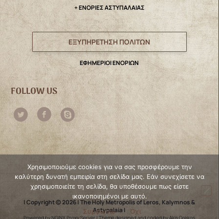
+ ΕΝΟΡΙΕΣ ΑΣΤΥΠΑΛΑΙΑΣ
ΕΞΥΠΗΡΕΤΗΣΗ ΠΟΛΙΤΩΝ
ΕΦΗΜΕΡΙΟΙ ΕΝΟΡΙΩΝ
FOLLOW US
Χρησιμοποιούμε cookies για να σας προσφέρουμε την
καλύτερη δυνατή εμπειρία στη σελίδα μας. Εάν συνεχίσετε να
χρησιμοποιείτε τη σελίδα, θα υποθέσουμε πως είστε
ικανοποιημένοι με αυτό.
| Copyright © 2026 | The Holy Metropolis of Leros, Kalymnos &
Astypalaia |
Συμφωνώ
Όχι
Powered by NGINX Proxy Server
|
Theme designed and coded by Akis Grekos