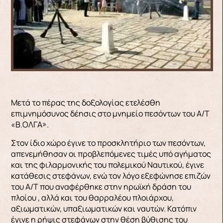
Μετά το πέρας της δοξολογίας ετελέσθη
επιμνημόσυνος δέησις στο μνημείο πεσόντων του Α/Τ
«Β.ΟΛΓΑ».
Στον ίδιο χώρο έγινε το προσκλητήριο των πεσόντων,
απενεμήθησαν οι προβλεπόμενες τιμές υπό αγήματος
και της φιλαρμονικής του πολεμικού Ναυτικού, έγινε
κατάθεσις στεφάνων, ενώ τον λόγο εξεφώνησε επιζών
του Α/Τ που αναφέρθηκε στην ηρωϊκή δράση του
πλοίου , αλλά και του θαρραλέου πλοιάρχου,
αξιωματικών, υπαξιωματικών και ναυτών. Κατόπιν
έγινε η ρήψις στεφάνων στην θέση βύθισης του