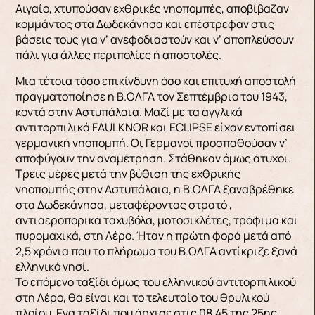
Αιγαίο, χτυπούσαν εχθρικές νηοπομπές, αποβίβαζαν
κομμάντος στα Δωδεκάνησα και επέστρεφαν στις
βάσεις τους για ν’ ανεφοδιαστούν και ν’ αποπλεύσουν
πάλι για άλλες περιπολίες ή αποστολές.
Μια τέτοια τόσο επικίνδυνη όσο και επιτυχή αποστολή
πραγματοποίησε η Β.ΟΛΓΑ τον Σεπτέμβριο του 1943,
κοντά στην Αστυπάλαια. Μαζί με τα αγγλικά
αντιτορπιλικά FAULKNOR και ECLIPSE είχαν εντοπίσει
γερμανική νηοπομπή. Οι Γερμανοί προσπαθούσαν ν’
αποφύγουν την αναμέτρηση. Στάθηκαν όμως άτυχοι.
Τρεις μέρες μετά την βύθιση της εχθρικής
νηοπομπής στην Αστυπάλαια, η Β.ΟΛΓΑ ξαναβρέθηκε
στα Δωδεκάνησα, μεταφέροντας στρατό ,
αντιαεροπορικά ταχυβόλα, μοτοσικλέτες, τρόφιμα και
πυρομαχικά, στη Λέρο. Ήταν η πρώτη φορά μετά από
2,5 χρόνια που το πλήρωμα του Β.ΟΛΓΑ αντίκριζε ξανά
ελληνικό νησί.
Το επόμενο ταξίδι όμως του ελληνικού αντιτορπιλικού
στη Λέρο, θα είναι και το τελευταίο του θρυλικού
πλοίου. Ενα ταξίδι που άρχισε στις 08.45 της 25ης