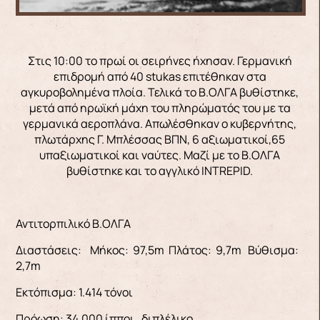
Στις 10:00 το πρωί οι σειρήνες ήχησαν. Γερμανική
επιδρομή από 40 stukas επιτέθηκαν στα
αγκυροβολημένα πλοία. Τελικά το Β.ΟΛΓΑ βυθίστηκε,
μετά από ηρωϊκή μάχη του πληρώματός του με τα
γερμανικά αεροπλάνα. Απωλέσθηκαν ο κυβερνήτης,
πλωτάρχης Γ. Μπλέσσας ΒΠΝ, 6 αξιωματικοί,65
υπαξιωματικοί και ναύτες. Μαζί με το Β.ΟΛΓΑ
βυθίστηκε και το αγγλικό INTREPID.
Αντιτορπιλικό Β.ΟΛΓΑ
Διαστάσεις: Μήκος: 97,5m Πλάτος: 9,7m Βύθισμα:
2,7m
Εκτόπισμα: 1.414 τόνοι
Πρόωση: 34.000 ίπποι , διπλέλικο