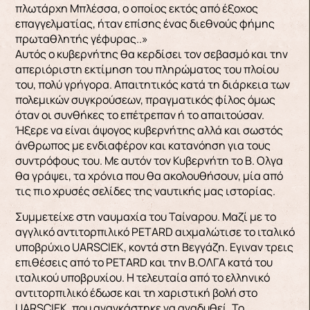
πλωτάρχη Μπλέσσα, ο οποίος εκτός από έξοχος
επαγγελματίας, ήταν επίσης ένας διεθνούς φήμης
πρωταθλητής γέφυρας..»
Αυτός ο κυβερνήτης θα κερδίσει τον σεβασμό και την
απεριόριστη εκτίμηση του πληρώματος του πλοίου
του, πολύ γρήγορα. Απαιτητικός κατά τη διάρκεια των
πολεμικών συγκρούσεων, πραγματικός φίλος όμως
όταν οι συνθήκες το επέτρεπαν ή το απαιτούσαν.
Ήξερε να είναι άψογος κυβερνήτης αλλά και σωστός
άνθρωπος με ενδιαφέρον και κατανόηση για τους
συντρόφους του. Με αυτόν τον Κυβερνήτη το Β. Ολγα
θα γράψει, τα χρόνια που θα ακολουθήσουν, μία από
τις πιο χρυσές σελίδες της ναυτικής μας ιστορίας.
Συμμετείχε στη ναυμαχία του Ταίναρου. Μαζί με το
αγγλικό αντιτορπιλικό PETARD αιχμαλώτισε το ιταλικό
υποβρύχιο UARSCIEK, κοντά στη Βεγγάζη. Εγιναν τρεις
επιθέσεις από το PETARD και την Β.ΟΛΓΑ κατά του
ιταλικού υποβρυχίου. Η τελευταία από το ελληνικό
αντιτορπιλικό έδωσε και τη χαριστική βολή στο
UARSCIEK, που αναγκάστηκε να αναδυθεί. Το