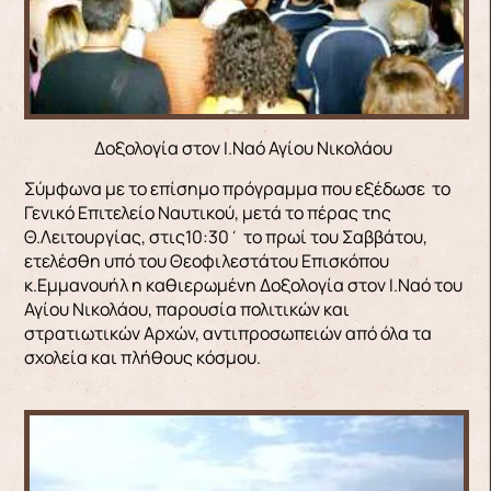
Δοξολογία στον Ι.Ναό Αγίου Νικολάου
Σύμφωνα με το επίσημο πρόγραμμα που εξέδωσε το
Γενικό Επιτελείο Ναυτικού, μετά το πέρας της
Θ.Λειτουργίας, στις10:30΄ το πρωί του Σαββάτου,
ετελέσθη υπό του Θεοφιλεστάτου Επισκόπου
κ.Εμμανουήλ η καθιερωμένη Δοξολογία στον Ι.Ναό του
Αγίου Νικολάου, παρουσία πολιτικών και
στρατιωτικών Αρχών, αντιπροσωπειών από όλα τα
σχολεία και πλήθους κόσμου.