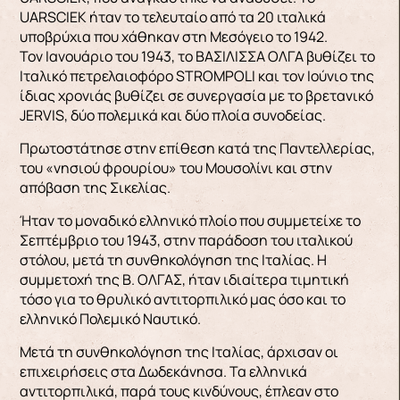
UARSCIEK ήταν το τελευταίο από τα 20 ιταλικά
υποβρύχια που χάθηκαν στη Μεσόγειο το 1942.
Τον Ιανουάριο του 1943, το ΒΑΣΙΛΙΣΣΑ ΟΛΓΑ βυθίζει το
Ιταλικό πετρελαιοφόρο STROMPOLI και τον Ιούνιο της
ίδιας χρονιάς βυθίζει σε συνεργασία με το βρετανικό
JERVIS, δύο πολεμικά και δύο πλοία συνοδείας.
Πρωτοστάτησε στην επίθεση κατά της Παντελλερίας,
του «νησιού φρουρίου» του Μουσολίνι και στην
απόβαση της Σικελίας.
Ήταν το μοναδικό ελληνικό πλοίο που συμμετείχε το
Σεπτέμβριο του 1943, στην παράδοση του ιταλικού
στόλου, μετά τη συνθηκολόγηση της Ιταλίας. Η
συμμετοχή της Β. ΟΛΓΑΣ, ήταν ιδιαίτερα τιμητική
τόσο για το θρυλικό αντιτορπιλικό μας όσο και το
ελληνικό Πολεμικό Ναυτικό.
Μετά τη συνθηκολόγηση της Ιταλίας, άρχισαν οι
επιχειρήσεις στα Δωδεκάνησα. Τα ελληνικά
αντιτορπιλικά, παρά τους κινδύνους, έπλεαν στο