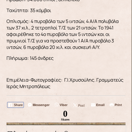
Ταχύτητα: 35 κόμβοι
Οπλισμός: 4 πυροβόλα των 5 ιντσών, 4 Α/Α πολυβόλα
των 37 χιλ., 2 τετραπλοί Τ/Σ των 21 ιντσών. Το 1941
αφαιρέθηκε το 4ο πυροβόλο των 5 ιντσών και οι
πρυμνιοί Τ/Σ για να προστεθούν 1 Α/Α πυροβόλο 3
ιντσών, 6 πυροβόλα 20 χιλ. και συσκευή Α/Υ.
Πλήρωμα: 145 άνδρες
Επιμέλεια-Φωτογραφίες: Γ.Ι.Χρυσούλης. Γραμματεύς
Ιεράς Μητροπόλεως
Messenger
Viber
Email
Print
Post
Share
0
Shares