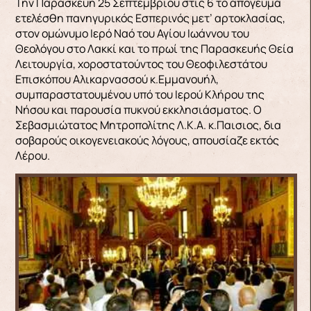
Την Παρασκευή 25 Σεπτεμβρίου στις 6 το απόγευμα
ετελέσθη πανηγυρικός Εσπερινός μετ’ αρτοκλασίας,
στον ομώνυμο Ιερό Ναό του Αγίου Ιωάννου του
Θεολόγου στο Λακκί και το πρωί της Παρασκευής Θεία
Λειτουργία, χοροστατούντος του Θεοφιλεστάτου
Επισκόπου Αλικαρνασσού κ.Εμμανουήλ,
συμπαραστατουμένου υπό του Ιερού Κλήρου της
Νήσου και παρουσία πυκνού εκκλησιάσματος. Ο
Σεβασμιώτατος Μητροπολίτης Λ.Κ.Α. κ.Παισιος, δια
σοβαρούς οικογενειακούς λόγους, απουσίαζε εκτός
Λέρου.