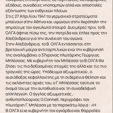
εξόδους, συνοδείες νηοπομπών αλλά και αποστολές
εξόντωσης των εχθρικών πλοίων.
Στις 27 Απριλίου 1941 τα γερμανικά στρατεύματα
μπαίνουν στην Αθήνα και υψώνουν στην Ακρόπολη την
σημαία με τον αγκυλωτό σταυρό. Δυο μέρες πριν, το Β.
ΟΛΓΑ άφηνε πίσω της, την πατρίδα και έπλεε προς την
Αλεξάνδρεια για την συνέχιση του αγώνα.
Στην Αλεξάνδρεια, το Β. ΟΛΓΑ εντάσσεται στη
βρετανική μοίρα αντιτορπιλικών ενώ την κυβέρνησή
της αναλαμβάνει ο 37χρονος πλωτάρχης Γεώργιος
Μπλέσσας. Με κυβερνήτη τον Μπλέσσα το Β.ΟΛΓΑ θα
ζήσει τις πιο δοξασμένες στιγμές της αλλά και τις πιο
τραγικές της ώρες. Υπόδειγμα αξιωματικού , ο
αισιόδοξος κεφαλλονίτης με τη σιδερένια θέληση και
τις ακλόνητες αρχές του, ο Γ. Μπλέσσας ταύτισε το
όνομά του με την αυτοθυσία και τη συναδελφική
αλληλεγγύη. Ο άγγλος αξιωματικός ,
ανθυποπλοίαρχος G.Connell, περιγράφει τον
πλωτάρχη Γ. Μπλέσσα με τα παρακάτω λόγια : «Η
Β.ΟΛΓΑ είχε κυβερνήτη τον εγκάρδιο και θαρραλέο