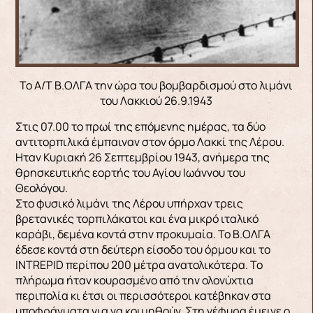
Το Α/Τ Β.ΟΛΓΑ την ώρα του βομβαρδισμού στο λιμάνι
του Λακκιού 26.9.1943
Στις 07.00 το πρωί της επόμενης ημέρας, τα δύο
αντιτορπιλικά έμπαιναν στον όρμο Λακκί της Λέρου.
Ηταν Κυριακή 26 Σεπτεμβρίου 1943, ανήμερα της
θρησκευτικής εορτής του Αγίου Ιωάννου του
Θεολόγου.
Στο φυσικό λιμάνι της Λέρου υπήρχαν τρεις
βρετανικές τορπιλάκατοι και ένα μικρό ιταλικό
καράβι, δεμένα κοντά στην προκυμαία. Το Β.ΟΛΓΑ
έδεσε κοντά στη δεύτερη είσοδο του όρμου και το
INTREPID περίπου 200 μέτρα ανατολικότερα. Το
πλήρωμα ήταν κουρασμένο από την ολονύχτια
περιπολία κι έτσι οι περισσότεροι κατέβηκαν στα
υποφράγματα για να κοιμηθούν. Στη γέφυρα έμεινε ο