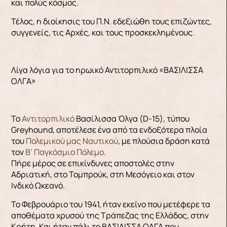
και πολύς κόσμος.
Τέλος, η διοίκησις του Π.Ν. εδεξιώθη τους επιζώντες,
συγγενείς, τις Αρχές, και τους προσκεκλημένους.
Λίγα λόγια για το ηρωικό Αντιτορπιλικό «ΒΑΣΙΛΙΣΣΑ
ΟΛΓΑ»
Το
Αντιτορπιλικό
Βασίλισσα Όλγα (D-15), τύπου
Greyhound, αποτέλεσε ένα από τα ενδοξότερα πλοία
του
Πολεμικού μας Ναυτικού
, με πλούσια δράση κατά
τον
Β’ Παγκόσμιο Πόλεμο
.
Πήρε μέρος σε επικίνδυνες αποστολές στην
Αδριατική, στο Τομπρούκ, στη Μεσόγειο και στον
Ινδικό Ωκεανό.
Το Φεβρουάριο του 1941, ήταν εκείνο που μετέφερε τα
αποθέματα χρυσού της Τράπεζας της Ελλάδος, στην
Κρήτη. Και ήταν πάλι το ΒΑΣΙΛΙΣΣΑ ΟΛΓΑ που