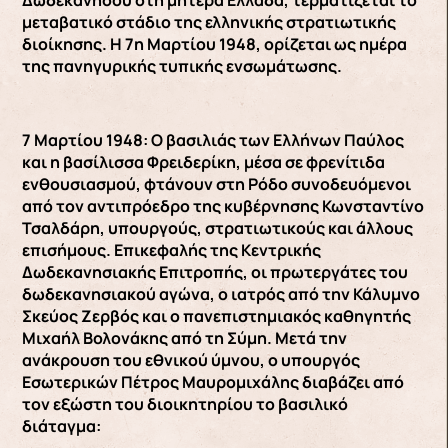
Δωδεκανήσου στη μητέρα Ελλάδα, τερματίζεται το
μεταβατικό στάδιο της ελληνικής στρατιωτικής
διοίκησης. Η 7η Μαρτίου 1948, ορίζεται ως ημέρα
της πανηγυρικής τυπικής ενσωμάτωσης.
7 Μαρτίου 1948: Ο βασιλιάς των Ελλήνων Παύλος
και η βασίλισσα Φρειδερίκη, μέσα σε φρενίτιδα
ενθουσιασμού, φτάνουν στη Ρόδο συνοδευόμενοι
από τον αντιπρόεδρο της κυβέρνησης Κωνσταντίνο
Τσαλδάρη, υπουργούς, στρατιωτικούς και άλλους
επισήμους. Επικεφαλής της Κεντρικής
Δωδεκανησιακής Επιτροπής, οι πρωτεργάτες του
δωδεκανησιακού αγώνα, ο ιατρός από την Κάλυμνο
Σκεύος Ζερβός και ο πανεπιστημιακός καθηγητής
Μιχαήλ Βολονάκης από τη Σύμη. Μετά την
ανάκρουση του εθνικού ύμνου, ο υπουργός
Εσωτερικών Πέτρος Μαυρομιχάλης διαβάζει από
τον εξώστη του διοικητηρίου το βασιλικό
διάταγμα: