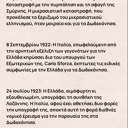
Καταστροφή με την πυρπόληση και τη σφαγή της
Σμύρνης. Η μικρασιατική καταστροφή, που
προκάλεσε το ξεριζωμό του μικρασιατικού
ελληνισμού, ήταν μοιραία και για τα Δωδεκάνησα.
8 Σεπτεμβρίου 1922: Η Ιταλία, επωφελούμενη από
την αρνητική εξέλιξη των γεγονότων για την
Ελλάδα κηρύσσει δια του υπουργού των
Εξωτερικών της, Carlo Sforza, έκπτωτες τις ειδικές
συμφωνίες με την Ελλάδα για τα Δωδεκάνησα.
24 Ιουλίου 1923: Η Ελλάδα, αιμόφυρτη κι
εξουθενωμένη, υπογράφει τη συνθήκη της
Λοζάννης. Η Ιταλία, αφού έχει αθετήσει δυο φορές
την υπογραφή της, αποκτά αυτή τη φορά διεθνές
νομικό έρεισμα για την παρουσία της στα
Δωδεκάνησα.