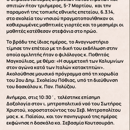
σπιτιών ήταν τριήμερος, 5-7 Μαρτίου, και την
παραμονή της τοπικής εθνικής επετείου, 6.3.14,
στα σχολεία του νησιού πραγματοποιήθηκαν οι
καθιερωμένες μαθητικές γιορτές και το μεσημέρι οι
μαθητές κατέθεσαν στεφάνια στο ηρώο.
Το βράδυ της ίδιας ημέρας, το Αναγνωστήριο
τίμησε την επέτειο με τη δική του εκδήλωση στην
οποία ομιλητής ήταν ο φιλόλογος κ. Ποθητός
Μαγκούλιας, με θέμα: «Η συμμετοχή των Καλυμνίων
στον αγώνα κατά των Ιταλών κατακτητών».
Ακολούθησε μουσικό πρόγραμμα από τη χορωδία
του 2ου Δημ. Σχολείου Πόθιας, υπό τη διεύθυνση
του δασκάλου κ. Παν. Πολύζου.
Ανήμερα, στις 10:30΄, τελέστηκε επίσημη
Δοξολογία στον ι. μητροπολιτικό ναό του Σωτήρος
Χριστού, χοροστατούντος του Σεβ. Μητροπολίτου
μας κ. κ. Παϊσίου, και τον πανηγυρικό της ημέρας
εκφώνησε η δασκάλα κα. Σεβασμία Κουτσουράη.