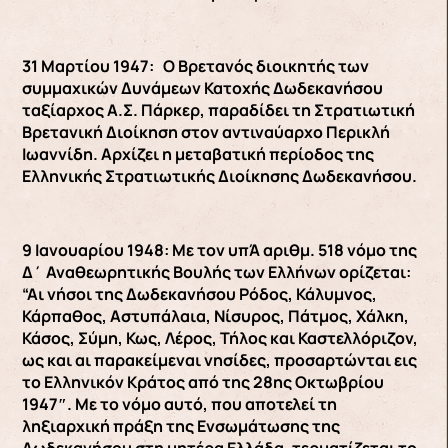
31 Μαρτίου 1947: Ο Βρετανός διοικητής των
συμμαχικών Δυνάμεων Κατοχής Δωδεκανήσου
ταξίαρχος Α.Σ. Πάρκερ, παραδίδει τη Στρατιωτική
Βρετανική Διοίκηση στον αντιναύαρχο Περικλή
Ιωαννίδη. Αρχίζει η μεταβατική περίοδος της
Ελληνικής Στρατιωτικής Διοίκησης Δωδεκανήσου.
9 Ιανουαρίου 1948: Με τον υπΆ αριθμ. 518 νόμο της
Δ΄ Αναθεωρητικής Βουλής των Ελλήνων ορίζεται:
“Αι νήσοι της Δωδεκανήσου Ρόδος, Κάλυμνος,
Κάρπαθος, Αστυπάλαια, Νίσυρος, Πάτμος, Χάλκη,
Κάσος, Σύμη, Κως, Λέρος, Τήλος και Καστελλόριζον,
ως και αι παρακείμεναι νησίδες, προσαρτώνται εις
το Ελληνικόν Κράτος από της 28ης Οκτωβρίου
1947″. Με το νόμο αυτό, που αποτελεί τη
ληξιαρχική πράξη της Ενσωμάτωσης της