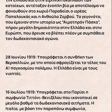
την Ελλάδα και στην ειρηνική εκδήλωση των
κατοίκων, αντέταξαν ένοπλη βία με αποτέλεσμα να
φονευθούν στο χωριό Παραδείσι ο ιερέας
Παπαλουκάς και η Ανθούλα Ζερβού. Τα γεγονότα,
που έμειναν στην ιστορία ως “Αιματηρόν Πάσχα”,
πήραν μεγάλη δημοσιότητα στην Ελλάδα και στην
Ευρώπη, που άρχισε να βλέπει πλέον με συμπάθεια
τον δωδεκανησιακό αγώνα.
28 Ιουνίου 1919: Υπογράφεται η συνθήκη των
Βερσαλλιών, με την οποία σφραγίζεται το τέλος του
Α! παγκοσμίου πολέμου. Η Ελλάδα είναι με τους
νικητές.
16 Ιουλίου 1919: Υπογράφεται στο Παρίσι η
συμφωνία Τιττόνι-Βενιζέλου που ικανοποιεί σε
μεγάλο βαθμό τα δωδεκανησιακά αιτήματα. Η
Ιταλία, με βάση την παραπάνω συμφωνία,