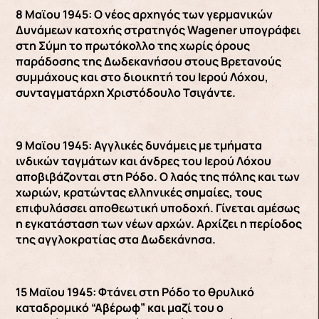
8 Μαϊου 1945: Ο νέος αρχηγός των γερμανικών
Δυνάμεων κατοχής στρατηγός Wagener υπογράφει
στη Σύμη το πρωτόκολλο της χωρίς όρους
παράδοσης της Δωδεκανήσου στους Βρετανούς
συμμάχους και στο διοικητή του Ιερού Λόχου,
συνταγματάρχη Χριστόδουλο Τσιγάντε.
9 Μαϊου 1945: Αγγλικές δυνάμεις με τμήματα
ινδικών ταγμάτων και άνδρες του Ιερού Λόχου
αποβιβάζονται στη Ρόδο. Ο λαός της πόλης και των
χωριών, κρατώντας ελληνικές σημαίες, τους
επιφυλάσσει αποθεωτική υποδοχή. Γίνεται αμέσως
η εγκατάσταση των νέων αρχών. Αρχίζει η περίοδος
της αγγλοκρατίας στα Δωδεκάνησα.
15 Μαϊου 1945: Φτάνει στη Ρόδο το θρυλικό
καταδρομικό “Αβέρωφ” και μαζί του ο