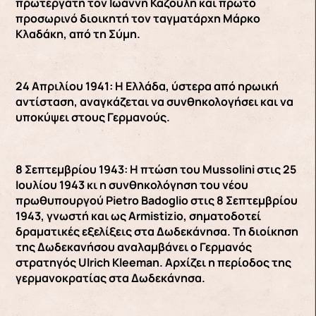
πρωτεργάτη τον Ιωάννη Καζούλη και πρώτο
προσωρινό διοικητή τον ταγματάρχη Μάρκο
Κλαδάκη, από τη Σύμη.
24 Απριλίου 1941: Η Ελλάδα, ύστερα από ηρωική
αντίσταση, αναγκάζεται να συνθηκολογήσει και να
υποκύψει στους Γερμανούς.
8 Σεπτεμβρίου 1943: Η πτώση του Mussolini στις 25
Ιουλίου 1943 κι η συνθηκολόγηση του νέου
πρωθυπουργού Pietro Badoglio στις 8 Σεπτεμβρίου
1943, γνωστή και ως Armistizio, σηματοδοτεί
δραματικές εξελίξεις στα Δωδεκάνησα. Τη διοίκηση
της Δωδεκανήσου αναλαμβάνει ο Γερμανός
στρατηγός Ulrich Kleeman. Αρχίζει η περίοδος της
γερμανοκρατίας στα Δωδεκάνησα.