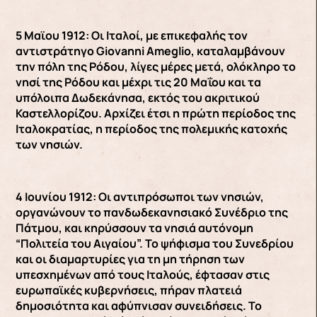
5 Μαϊου 1912: Οι Ιταλοί, με επικεφαλής τον
αντιστράτηγο Giovanni Ameglio, καταλαμβάνουν
την πόλη της Ρόδου, λίγες μέρες μετά, ολόκληρο το
νησί της Ρόδου και μέχρι τις 20 Μαΐου και τα
υπόλοιπα Δωδεκάνησα, εκτός του ακριτικού
Καστελλορίζου. Αρχίζει έτσι η πρώτη περίοδος της
Ιταλοκρατίας, η περίοδος της πολεμικής κατοχής
των νησιών.
4 Ιουνίου 1912: Οι αντιπρόσωποι των νησιών,
οργανώνουν το πανδωδεκανησιακό Συνέδριο της
Πάτμου, και κηρύσσουν τα νησιά αυτόνομη
“Πολιτεία του Αιγαίου”. Το ψήφισμα του Συνεδρίου
και οι διαμαρτυρίες για τη μη τήρηση των
υπεσχημένων από τους Ιταλούς, έφτασαν στις
ευρωπαϊκές κυβερνήσεις, πήραν πλατειά
δημοσιότητα και αφύπνισαν συνειδήσεις. Το