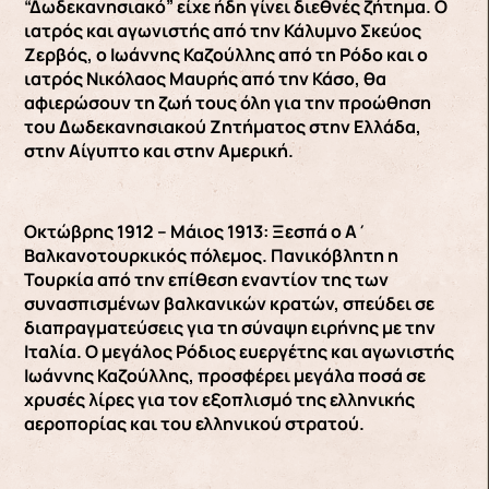
“Δωδεκανησιακό” είχε ήδη γίνει διεθνές ζήτημα. Ο
ιατρός και αγωνιστής από την Κάλυμνο Σκεύος
Ζερβός, ο Ιωάννης Καζούλλης από τη Ρόδο και ο
ιατρός Νικόλαος Μαυρής από την Κάσο, θα
αφιερώσουν τη ζωή τους όλη για την προώθηση
του Δωδεκανησιακού Ζητήματος στην Ελλάδα,
στην Αίγυπτο και στην Αμερική.
Οκτώβρης 1912 – Μάιος 1913: Ξεσπά ο Α΄
Βαλκανοτουρκικός πόλεμος. Πανικόβλητη η
Τουρκία από την επίθεση εναντίον της των
συνασπισμένων βαλκανικών κρατών, σπεύδει σε
διαπραγματεύσεις για τη σύναψη ειρήνης με την
Ιταλία. Ο μεγάλος Ρόδιος ευεργέτης και αγωνιστής
Ιωάννης Καζούλλης, προσφέρει μεγάλα ποσά σε
χρυσές λίρες για τον εξοπλισμό της ελληνικής
αεροπορίας και του ελληνικού στρατού.