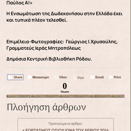
Παύλος Α!»
Η Ενσωμάτωση της Δωδεκανήσου στην Ελλάδα έχει
και τυπικά πλέον τελεσθεί.
Επιμέλεια-Φωτογραφίες: Γεώργιος Ι.Χρυσούλης,
Γραμματεύς Ιεράς Μητροπόλεως
Δημόσια Κεντρική Βιβλιοθήκη Ρόδου.
Messenger
Viber
Email
Print
Post
Share
0
Shares
Πλοήγηση άρθρων
Προηγούμενο άρθρο:
+ ΕΟΡΤΑΣΜΟΣ ΟΣΙΟΥ ΙΩΝΑ ΤΟΥ ΛΕΡΙΟΥ 2014