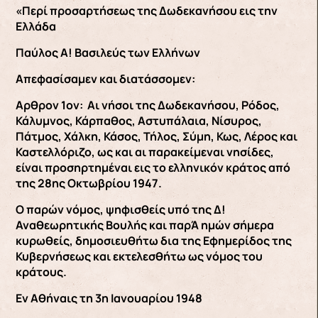
«Περί προσαρτήσεως της Δωδεκανήσου εις την
Ελλάδα
Παύλος Α! Βασιλεύς των Ελλήνων
Απεφασίσαμεν και διατάσσομεν:
Aρθρον 1ον: Αι νήσοι της Δωδεκανήσου, Ρόδος,
Κάλυμνος, Κάρπαθος, Αστυπάλαια, Νίσυρος,
Πάτμος, Χάλκη, Κάσος, Τήλος, Σύμη, Κως, Λέρος και
Καστελλόριζο, ως και αι παρακείμεναι νησίδες,
είναι προσηρτημέναι εις το ελληνικόν κράτος από
της 28ης Οκτωβρίου 1947.
Ο παρών νόμος, ψηφισθείς υπό της Δ!
Αναθεωρητικής Βουλής και παρΆ ημών σήμερα
κυρωθείς, δημοσιευθήτω δια της Εφημερίδος της
Κυβερνήσεως και εκτελεσθήτω ως νόμος του
κράτους.
Εν Αθήναις τη 3η Ιανουαρίου 1948