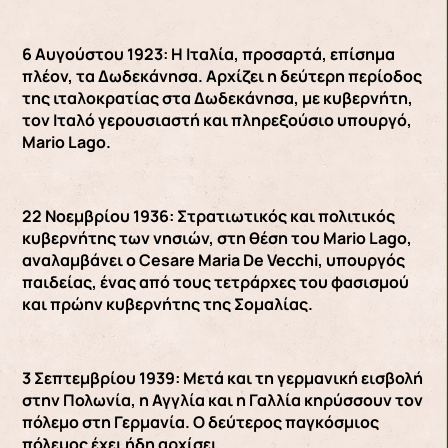
6 Αυγούστου 1923: Η Ιταλία, προσαρτά, επίσημα
πλέον, τα Δωδεκάνησα. Αρχίζει η δεύτερη περίοδος
της ιταλοκρατίας στα Δωδεκάνησα, με κυβερνήτη,
τον Ιταλό γερουσιαστή και πληρεξούσιο υπουργό,
Mario Lago.
22 Νοεμβρίου 1936: Στρατιωτικός και πολιτικός
κυβερνήτης των νησιών, στη θέση του Mario Lago,
αναλαμβάνει ο Cesare Maria De Vecchi, υπουργός
παιδείας, ένας από τους τετράρχες του φασισμού
και πρώην κυβερνήτης της Σομαλίας.
3 Σεπτεμβρίου 1939: Μετά και τη γερμανική εισβολή
στην Πολωνία, η Αγγλία και η Γαλλία κηρύσσουν τον
πόλεμο στη Γερμανία. Ο δεύτερος παγκόσμιος
πόλεμος έχει ήδη αρχίσει.