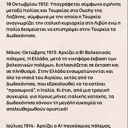
18 Οκτωβρίου 1912: Υπογράφεται σύμφωνο ειρήνης
μεταξύ Ιταλίας και Τουρκίας στο Ouchy της
Λοζάνης, σύμφωνα με την οποία η Τουρκία
αναγνωρίζει την ιταλική κυριαρχία στη Λιβύη ενώ η
Ιταλία δεσμεύεται να επιστρέψει στην Τουρκία τα
Δωδεκάνησα.
Μάιος-Οκτώβρης 1913: Αρχίζει ο Β! Βαλκανικός
πόλεμος. Η Ελλάδα, μετά τη νικηφόρα έκβαση των
βαλκανικών πολέμων, διπλασιάζεται σε έκταση και
σε πληθυσμό. Στην Ελλάδα ενσωματώνονται και
όλα τα νησιά του Αιγαίου, εκτός από τα
Δωδεκάνησα, που εξακολουθεί να τα κατέχει
“προσωρινά”, η Ιταλία. Κι έτσι, από μια τραγική
συγκυρία, για λίγους μήνες ιταλικής κατοχής, τα
Δωδεκάνησα χάνουν τη μεγάλη ευκαιρία να
απελευθερωθούν οριστικά!
Ιούλιος 1914: Αρχίζει ο Α! παγκόσμιος πόλεμος,