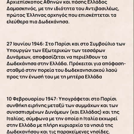
Αρχιεπίσκοπος Αθηνών και πάσης Ελλάδος
Δαμασκηνός, με την ιδιότητα του Αντιβασιλέως,
πρώτος Έλληνας αρχηγός που επισκέπτεται τα
ελεύθερα πια Δωδεκάνησα.
27 Ιουνίου 1946: Στο Παρίσι και στο Συμβούλιο των
Υπουργών των Εξωτερικών των τεσσάρων
Δυνάμεων, αποφασίζεται να περιέλθουν τα
Δωδεκάνησα στην Ελλάδα. Πρόκειται για απόφαση-
σταθμό στην πορεία του δωδεκανησιακού λαού
προς την ένωσή του με τη μητέρα Ελλάδα
10 Φεβρουαρίου 1947: Υπογράφεται στο Παρίσι
συνθήκη ειρήνης μεταξύ των συμμάχων και των
συνασπισμένων Δυνάμεων (και Ελλάδας) και της
Ιταλίας, σύμφωνα με την οποία η Ιταλία εκχωρεί
στην Ελλάδα με πλήρη κυριαρχία τα νησιά της
Δωδεκανήσου και τις παρακείμενες νησίδες.