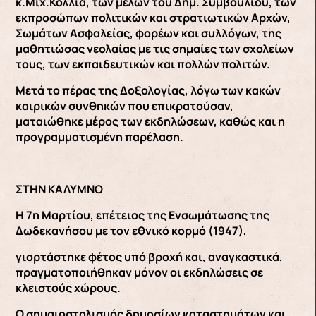
κ.Μιχ.Κόλλια, των μελών του Δημ. Συμβουλίου, των
εκπροσώπων πολιτικών και στρατιωτικών Αρχών,
Σωμάτων Ασφαλείας, φορέων και συλλόγων, της
μαθητιώσας νεολαίας με τις σημαίες των σχολείων
τους, των εκπαιδευτικών και πολλών πολιτών.
Μετά το πέρας της Δοξολογίας, λόγω των κακών
καιρικών συνθηκών που επικρατούσαν,
ματαιώθηκε μέρος των εκδηλώσεων, καθώς και η
προγραμματισμένη παρέλαση.
ΣΤΗΝ ΚΑΛΥΜΝΟ
Η 7η Μαρτίου, επέτειος της Ενσωμάτωσης της
Δωδεκανήσου με τον εθνικό κορμό (1947),
γιορτάστηκε φέτος υπό βροχή και, αναγκαστικά,
πραγματοποιήθηκαν μόνον οι εκδηλώσεις σε
κλειστούς χώρους.
Ο σημαιοστολισμός δημοσίων καταστημάτων και