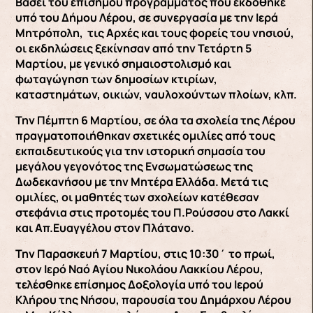
Βάσει του επισήμου προγράμματος που εκδόθηκε
υπό του Δήμου Λέρου, σε συνεργασία με την Ιερά
Μητρόπολη, τις Αρχές και τους φορείς του νησιού,
οι εκδηλώσεις ξεκίνησαν από την Τετάρτη 5
Μαρτίου, με γενικό σημαιοστολισμό και
φωταγώγηση των δημοσίων κτιρίων,
καταστημάτων, οικιών, ναυλοχούντων πλοίων, κλπ.
Την Πέμπτη 6 Μαρτίου, σε όλα τα σχολεία της Λέρου
πραγματοποιήθηκαν σχετικές ομιλίες από τους
εκπαιδευτικούς για την ιστορική σημασία του
μεγάλου γεγονότος της Ενσωματώσεως της
Δωδεκανήσου με την Μητέρα Ελλάδα. Μετά τις
ομιλίες, οι μαθητές των σχολείων κατέθεσαν
στεφάνια στις προτομές του Π.Ρούσσου στο Λακκί
και Απ.Ευαγγέλου στον Πλάτανο.
Την Παρασκευή 7 Μαρτίου, στις 10:30΄ το πρωί,
στον Ιερό Ναό Αγίου Νικολάου Λακκίου Λέρου,
τελέσθηκε επίσημος Δοξολογία υπό του Ιερού
Κλήρου της Νήσου, παρουσία του Δημάρχου Λέρου