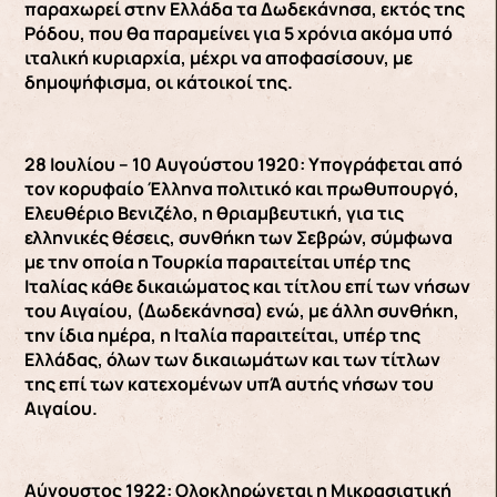
παραχωρεί στην Ελλάδα τα Δωδεκάνησα, εκτός της
Ρόδου, που θα παραμείνει για 5 χρόνια ακόμα υπό
ιταλική κυριαρχία, μέχρι να αποφασίσουν, με
δημοψήφισμα, οι κάτοικοί της.
28 Ιουλίου – 10 Αυγούστου 1920: Υπογράφεται από
τον κορυφαίο Έλληνα πολιτικό και πρωθυπουργό,
Ελευθέριο Βενιζέλο, η θριαμβευτική, για τις
ελληνικές θέσεις, συνθήκη των Σεβρών, σύμφωνα
με την οποία η Τουρκία παραιτείται υπέρ της
Ιταλίας κάθε δικαιώματος και τίτλου επί των νήσων
του Αιγαίου, (Δωδεκάνησα) ενώ, με άλλη συνθήκη,
την ίδια ημέρα, η Ιταλία παραιτείται, υπέρ της
Ελλάδας, όλων των δικαιωμάτων και των τίτλων
της επί των κατεχομένων υπΆ αυτής νήσων του
Αιγαίου.
Αύγουστος 1922: Ολοκληρώνεται η Μικρασιατική