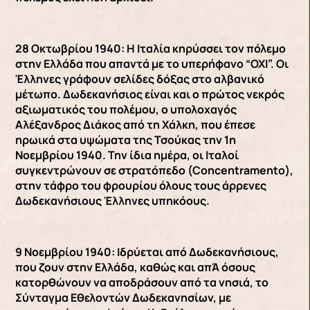
28 Οκτωβρίου 1940: Η Ιταλία κηρύσσει τον πόλεμο
στην Ελλάδα που απαντά με το υπερήφανο “ΟΧΙ”. Οι
Έλληνες γράφουν σελίδες δόξας στο αλβανικό
μέτωπο. Δωδεκανήσιος είναι και ο πρώτος νεκρός
αξιωματικός του πολέμου, ο υπολοχαγός
Αλέξανδρος Διάκος από τη Χάλκη, που έπεσε
ηρωικά στα υψώματα της Τσούκας την 1η
Νοεμβρίου 1940. Την ίδια ημέρα, οι Ιταλοί
συγκεντρώνουν σε στρατόπεδο (Concentramento),
στην τάφρο του φρουρίου όλους τους άρρενες
Δωδεκανήσιους Έλληνες υπηκόους.
9 Νοεμβρίου 1940: Ιδρύεται από Δωδεκανήσιους,
που ζουν στην Ελλάδα, καθώς και απΆ όσους
κατορθώνουν να αποδράσουν από τα νησιά, το
Σύνταγμα Εθελοντών Δωδεκανησίων, με