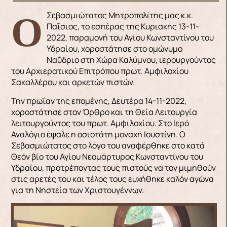
Ο Σεβασμιώτατος Μητροπολίτης μας κ.κ.
Παΐσιος, το εσπέρας της Κυριακής 13-11-
2022, παραμονή του Αγίου Κωνσταντίνου του
Υδραίου, χοροστάτησε στο ομώνυμο
Ναΰδριο στη Χώρα Καλύμνου, ιερουργούντος
του Αρχιερατικού Επιτρόπου πρωτ. Αμφιλοχίου
Σακαλλέρου και αρκετών πιστών.
Την πρωΐαν της επομένης, Δευτέρα 14-11-2022,
χοροστάτησε στον Όρθρο και τη Θεία Λειτουργία
λειτουργούντος του πρωτ. Αμφιλοχίου. Στο Ιερό
Αναλόγιο έψαλε η οσιοτάτη μοναχή Ιουστίνη. Ο
Σεβασμιώτατος στο λόγο του αναφέρθηκε στο κατά
Θεόν βίο του Αγίου Νεομάρτυρος Κωνσταντίνου του
Υδραίου, προτρέποντας τους πιστούς να τον μιμηθούν
στις αρετές του και τέλος τους ευχήθηκε καλόν αγώνα
για τη Νηστεία των Χριστουγέννων.