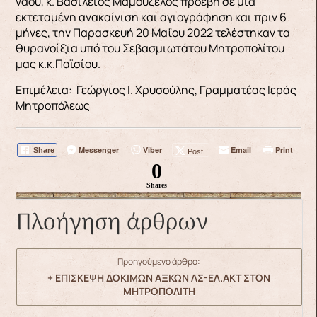
ναού, κ. Βασίλειος Μαμουζέλος προέβη σε μία
εκτεταμένη ανακαίνιση και αγιογράφηση και πριν 6
μήνες, την Παρασκευή 20 Μαΐου 2022 τελέστηκαν τα
θυρανοίξια υπό του Σεβασμιωτάτου Μητροπολίτου
μας κ.κ.Παϊσίου.
Επιμέλεια: Γεώργιος Ι. Χρυσούλης, Γραμματέας Ιεράς
Μητροπόλεως
Messenger
Viber
Email
Print
Post
Share
0
Shares
Πλοήγηση άρθρων
Προηγούμενο άρθρο:
+ ΕΠΙΣΚΕΨΗ ΔΟΚΙΜΩΝ ΑΞΚΩΝ ΛΣ-ΕΛ.ΑΚΤ ΣΤΟΝ
ΜΗΤΡΟΠΟΛΙΤΗ